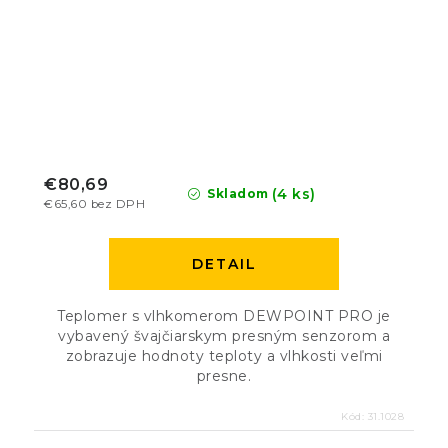
€80,69
(4 ks)
Skladom
€65,60 bez DPH
DETAIL
Teplomer s vlhkomerom DEWPOINT PRO je
vybavený švajčiarskym presným senzorom a
zobrazuje hodnoty teploty a vlhkosti veľmi
presne.
Kód:
31.1028