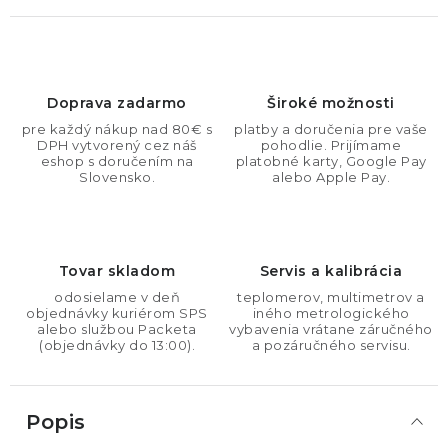
Doprava zadarmo
Široké možnosti
pre každý nákup nad 80€ s
platby a doručenia pre vaše
DPH vytvorený cez náš
pohodlie. Prijímame
eshop s doručením na
platobné karty, Google Pay
Slovensko.
alebo Apple Pay.
Tovar skladom
Servis a kalibrácia
odosielame v deň
teplomerov, multimetrov a
objednávky kuriérom SPS
iného metrologického
alebo službou Packeta
vybavenia vrátane záručného
(objednávky do 13:00).
a pozáručného servisu.
Popis