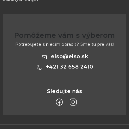
Pomôžeme vám s výberom
Potrebujete s niečím poradiť? Sme tu pre vás!
elso
@
elso.sk
+421 32 658 2410
Z
á