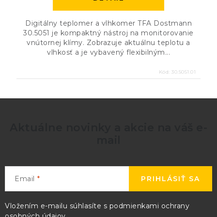
Digitálny teplomer a vlhkomer TFA Dostmann
30.5051 je kompaktný nástroj na monitorovanie
vnútornej klímy. Zobrazuje aktuálnu teplotu a
vlhkosť a je vybavený flexibilným...
Kód:
30.5051.01
Aktuálne novinky a akcie na váš e-
mail
Email
PRIHLÁSIŤ SA
Vložením e-mailu súhlasíte s
podmienkami ochrany
osobných údajov