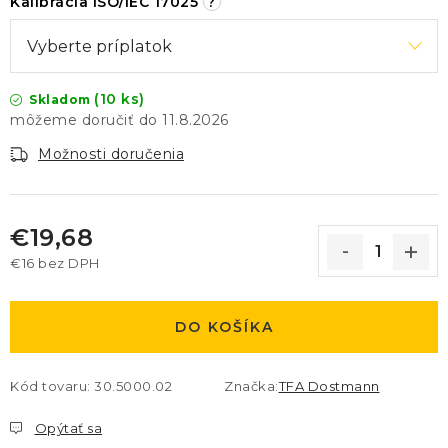
Kalibrácia ISO/IEC 17025
?
(10 ks)
Skladom
11.8.2026
Možnosti doručenia
€19,68
€16
bez DPH
Jednotková cena:
DO KOŠÍKA
Kód tovaru:
30.5000.02
Značka:
TFA Dostmann
Opýtať sa