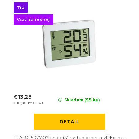
Tip
Viac za menej
€13,28
(55 ks)
Skladom
€10,80 bez DPH
DETAIL
TFA 30.5027.02 je digitálny teplomer a vlhkomer