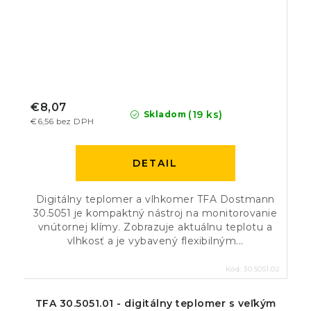
€8,07
(19 ks)
Skladom
€6,56 bez DPH
DETAIL
Digitálny teplomer a vlhkomer TFA Dostmann
30.5051 je kompaktný nástroj na monitorovanie
vnútornej klímy. Zobrazuje aktuálnu teplotu a
vlhkosť a je vybavený flexibilným...
Kód:
30.5051.02
TFA 30.5051.01 - digitálny teplomer s veľkým