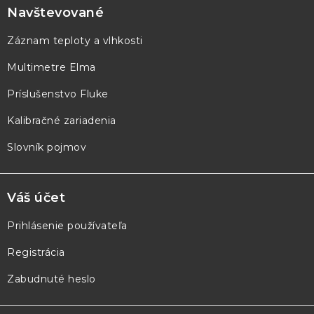
p
Navštevované
ä
Záznam teploty a vlhkosti
t
Multimetre Elma
i
e
Príslušenstvo Fluke
Kalibračné zariadenia
Slovník pojmov
Váš účet
Prihlásenie používateľa
Registrácia
Zabudnuté heslo