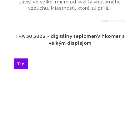
závisí vo veľkej miere od kvality vnútorného
vzduchu. Miestnosti, ktoré sú príliš...
Kód:
30.5019.10
TFA 30.5002 - digitálny teplomer/vlhkomer s
veľkým displejom
Tip