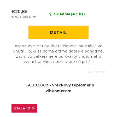
€20,85
(43 ks)
Skladom
€16,95 bez DPH
DETAIL
Aspoň dve tretiny života človeka sa strávia vo
vnútri. To, či sa doma cítime dobre a pohodlne,
závisí vo veľkej miere od kvality vnútorného
vzduchu. Miestnosti, ktoré sú príliš...
Kód:
30.5002
TFA 30.5007 - vreckový teplomer s
vlhkomerom
12 %