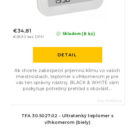
€34,81
(8 ks)
Skladom
€28,30 bez DPH
DETAIL
Ak chcete zabezpečiť príjemnú klímu vo vašich
miestnostiach, teplomer s vlhkomerom je pre
vás ten správny nástroj. BLACK & WHITE vám
poskytuje potrebný prehľad s obzvlášť...
Kód:
30.5054.02
TFA 30.5027.02 - Ultratenký teplomer s
vlhkomerom (biely)