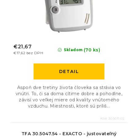
€21,67
(70 ks)
Skladom
€17,62 bez DPH
DETAIL
Aspoň dve tretiny života človeka sa strávia vo
vnútri. To, či sa doma cítime dobre a pohodlne,
závisí vo veľkej miere od kvality vnútorného
vzduchu. Miestnosti, ktoré sú príliš...
Kód:
30.5015.02
TFA 30.5047.54 - EXACTO - justovateľný