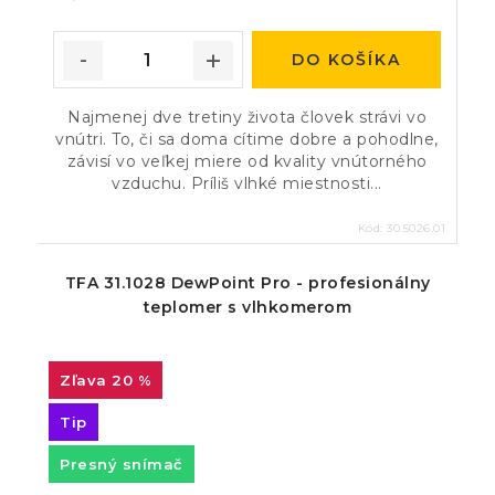
DO KOŠÍKA
Najmenej dve tretiny života človek strávi vo
vnútri. To, či sa doma cítime dobre a pohodlne,
závisí vo veľkej miere od kvality vnútorného
vzduchu. Príliš vlhké miestnosti...
Kód:
30.5026.01
TFA 31.1028 DewPoint Pro - profesionálny
teplomer s vlhkomerom
20 %
Tip
Presný snímač