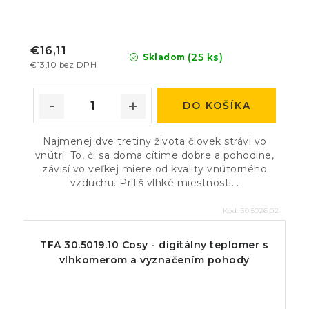
€16,11
(25 ks)
Skladom
€13,10 bez DPH
DO KOŠÍKA
Najmenej dve tretiny života človek strávi vo
vnútri. To, či sa doma cítime dobre a pohodlne,
závisí vo veľkej miere od kvality vnútorného
vzduchu. Príliš vlhké miestnosti...
Kód:
30.5026.02
TFA 30.5019.10 Cosy - digitálny teplomer s
vlhkomerom a vyznačením pohody