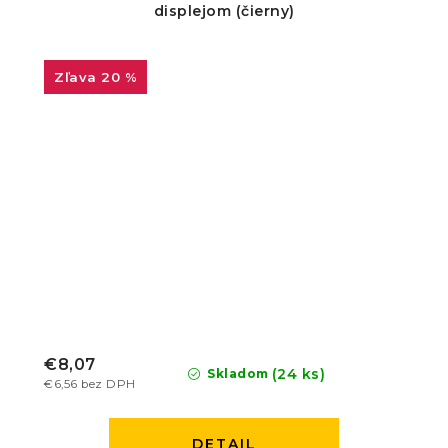
displejom (čierny)
20 %
€8,07
(24 ks)
Skladom
€6,56 bez DPH
DETAIL