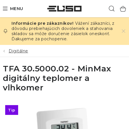
Prejsť
Hľad
na
obsah
Vážení zákazníci, z
ELEKTRINA
dôvodu prebiehajúcich dovoleniek a sťahovania
skladov sa môže doručenie zásielok oneskoriť.
Ďakujeme za pochopenie.
TEPLOTA A VLHKOSŤ
Digitálne
TLAK A ÚNIKY
TFA 30.5000.02 - MinMax
ZÁZNAMNÍKY
digitálny teplomer a
KALIBRÁCIA
vlhkomer
TLAČ DPS
Tip
OSTATNÉ