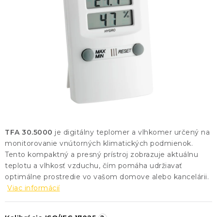
KONTAKTY
BLOG
ZNAČKY
Obchodné podmienky
GDPR
Slovník pojmov
TFA 30.5000
je digitálny teplomer a vlhkomer určený na
monitorovanie vnútorných klimatických podmienok.
Tento kompaktný a presný prístroj zobrazuje aktuálnu
teplotu a vlhkosť vzduchu, čím pomáha udržiavať
optimálne prostredie vo vašom domove alebo kancelárii.
Viac informácií