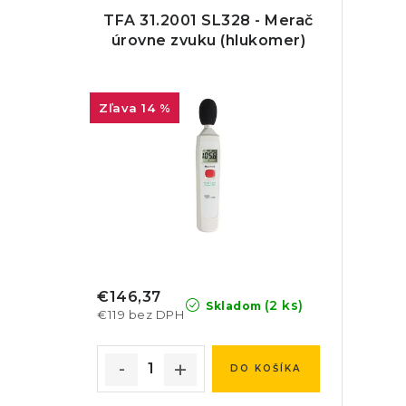
TFA 31.2001 SL328 - Merač
úrovne zvuku (hlukomer)
14 %
€146,37
(2 ks)
Skladom
€119 bez DPH
DO KOŠÍKA