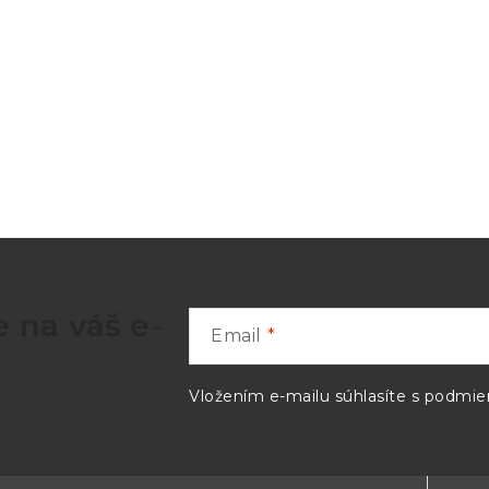
 na váš e-
Email
Vložením e-mailu súhlasíte s
podmien