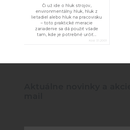
Či už ide o hluk strojov,
environmentálny hluk, hluk z
lietadiel alebo hluk na pracovisku
– toto praktické meracie
zariadenie sa dá použiť všade
tam, kde je potrebné určiť...
Kód:
31.2001
Aktuálne novinky a akcie
mail