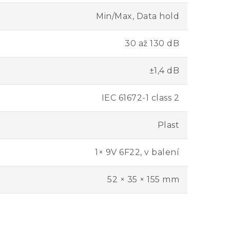
Min/Max, Data hold
30 až 130 dB
±1,4 dB
IEC 61672-1 class 2
Plast
1× 9V 6F22, v balení
52 × 35 × 155 mm