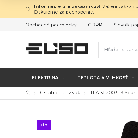
Prejsť
Vážení zákazníc
na
Ďakujeme za pochopenie.
obsah
Obchodné podmienky
GDPR
Slovník p
ELEKTRINA
TEPLOTA A VLHKOSŤ
Domov
Ostatné
Zvuk
TFA 31.2003.13 Soun
Tip