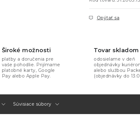
Kód tovaru:
31.2003.1
Opýtať sa
Široké možnosti
Tovar skladom
platby a doručenia pre
odosielame v deň
vaše pohodlie. Prijímame
objednávky kuriér
platobné karty, Google
alebo službou Pack
Pay alebo Apple Pay.
(objednávky do 13:0
Súvisiace súbory