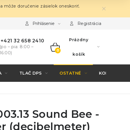
sa môže doručenie zásielok oneskoriť.
Prihlásenie
Registrácia
Prázdny
+421 32 658 2410
(po – pia: 8:00 –
16:00)
NÁKUPNÝ
košík
KOŠÍK
A
TLAČ DPS
OSTATNÉ
KONTAKTY
003.13 Sound Bee -
r (decibelmeter)