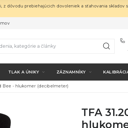
i, z dôvodu prebiehajúcich dovoleniek a sťahovania skladov 
ojmov
TLAK A ÚNIKY
ZÁZNAMNÍKY
KALIBRÁCI
d Bee - hlukomer (decibelmeter)
TFA 31.2
hlukome