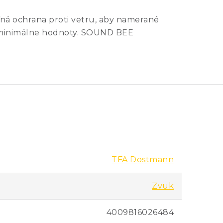
ľná ochrana proti vetru, aby namerané
a minimálne hodnoty. SOUND BEE
TFA Dostmann
Zvuk
4009816026484