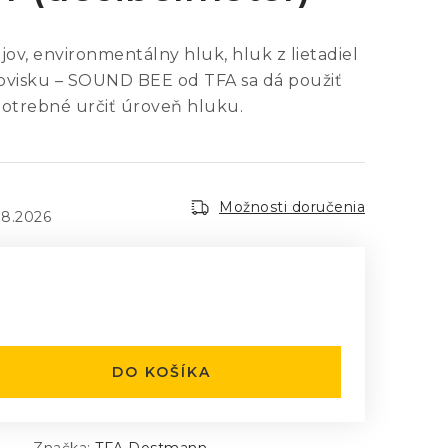
ojov, environmentálny hluk, hluk z lietadiel
ovisku – SOUND BEE od TFA sa dá použiť
potrebné určiť úroveň hluku.
Možnosti doručenia
.8.2026
:
DO KOŠÍKA