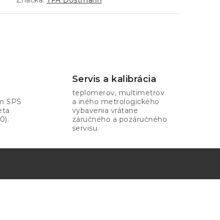
3
Značka:
TFA Dostmann
Servis a kalibrácia
teplomerov, multimetrov
om SPS
a iného metrologického
eta
vybavenia vrátane
0).
záručného a pozáručného
servisu.