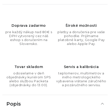
Doprava zadarmo
Široké možnosti
pre každý nákup nad 80€ s
platby a doručenia pre vaše
DPH vytvorený cez náš
pohodlie. Prijímame
eshop s doručením na
platobné karty, Google Pay
Slovensko.
alebo Apple Pay.
Tovar skladom
Servis a kalibrácia
odosielame v deň
teplomerov, multimetrov a
objednávky kuriérom SPS
iného metrologického
alebo službou Packeta
vybavenia vrátane záručného
(objednávky do 13:00).
a pozáručného servisu.
Popis