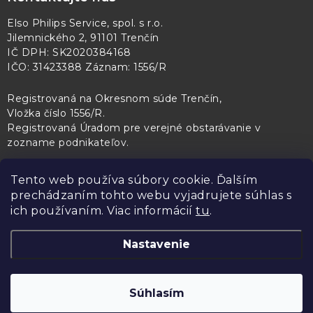
Elso Philips Service, spol. s r.o.
Jilemnického 2, 91101 Trenčín
IČ DPH: SK2020384168
IČO: 31423388 Záznam: 1556/R
Registrovaná na Okresnom súde Trenčín,
Vložka číslo 1556/R
.
Registrovaná Úradom pre verejné obstarávanie v
zozname podnikateľov
.
Tento web používa súbory cookie. Ďalším
prechádzaním tohto webu vyjadrujete súhlas s
PL Servis
Kontroltech
Technický skúšobný ústav Piešťany
ich používaním. Viac informácií
tu
.
Nastavenie
Copyright 2026
Elso Philips Service
. Všetky práva vyhradené.
Upraviť
Súhlasím
nastavenie cookies
Vytvoril Shoptet