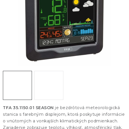
KONTAKTY
BLOG
ZNAČKY
Obchodné podmienky
GDPR
Slovník pojmov
TFA 35.1150.01 SEASON
je bezdrôtová meteorologická
stanica s farebným displejom, ktorá poskytuje informácie
o vnútorných a vonkajších klimatických podmienkach.
Zariadenie zobrazuje teplotu, vlhkosť, atmosférický tlak,