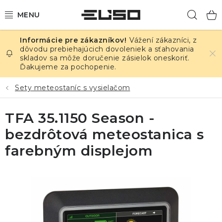
Prejsť
Hľad
na
obsah
Vážení zákazníci, z
ELEKTRINA
dôvodu prebiehajúcich dovoleniek a sťahovania
skladov sa môže doručenie zásielok oneskoriť.
Ďakujeme za pochopenie.
TEPLOTA A VLHKOSŤ
Sety meteostaníc s vysielačom
TLAK A ÚNIKY
TFA 35.1150 Season -
ZÁZNAMNÍKY
bezdrôtová meteostanica s
KALIBRÁCIA
farebným displejom
TLAČ DPS
OSTATNÉ