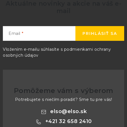
Aktuálne novinky a akcie na váš e-
mail
Email
PRIHLÁSIŤ SA
Vložením e-mailu súhlasíte s
podmienkami ochrany
osobných údajov
Pomôžeme vám s výberom
Potrebujete s niečím poradiť? Sme tu pre vás!
elso
@
elso.sk
+421 32 658 2410