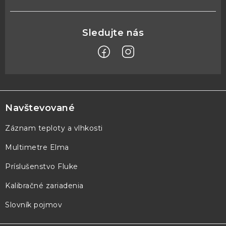
Z
á
p
Navštevované
ä
Záznam teploty a vlhkosti
t
Multimetre Elma
i
e
Príslušenstvo Fluke
Kalibračné zariadenia
Slovník pojmov