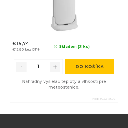
€15,74
(3 ks)
Skladom
€12,80 bez DPH
DO KOŠÍKA
Náhradný vysielač teploty a vlhkosti pre
meteostanice.
Kód:
30.3249.02