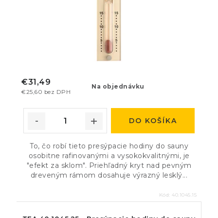
€31,49
Na objednávku
€25,60 bez DPH
DO KOŠÍKA
To, čo robí tieto presýpacie hodiny do sauny
osobitne rafinovanými a vysokokvalitnými, je
"efekt za sklom". Priehľadný kryt nad pevným
dreveným rámom dosahuje výrazný lesklý...
Kód:
40.1045.15