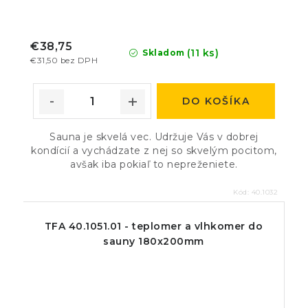
€38,75
(11 ks)
Skladom
€31,50 bez DPH
DO KOŠÍKA
Sauna je skvelá vec. Udržuje Vás v dobrej
kondícií a vychádzate z nej so skvelým pocitom,
avšak iba pokiaľ to nepreženiete.
Kód:
40.1032
TFA 40.1051.01 - teplomer a vlhkomer do
sauny 180x200mm