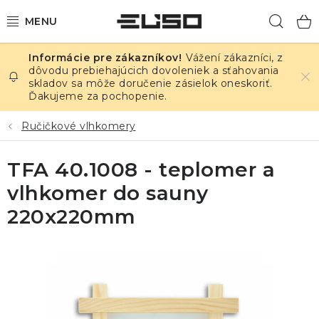
Prejsť
Hľad
na
obsah
Vážení zákazníci, z
ELEKTRINA
dôvodu prebiehajúcich dovoleniek a sťahovania
skladov sa môže doručenie zásielok oneskoriť.
Ďakujeme za pochopenie.
TEPLOTA A VLHKOSŤ
Ručičkové vlhkomery
TLAK A ÚNIKY
TFA 40.1008 - teplomer a
ZÁZNAMNÍKY
vlhkomer do sauny
KALIBRÁCIA
220x220mm
TLAČ DPS
OSTATNÉ