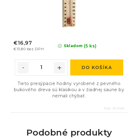
€16,97
(5 ks)
Skladom
€13,80 bez DPH
DO KOŠÍKA
Tieto presýpacie hodiny vyrobené z pevného
bukového dreva sú klasikou a v žiadnej saune by
nemali chýbať.
Kód:
40.1046
Podobné produkty