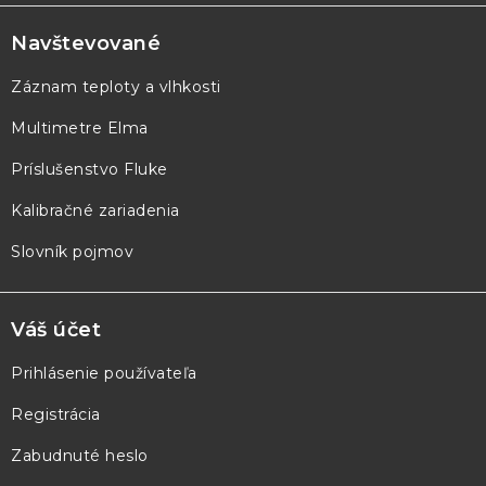
á
p
Navštevované
ä
Záznam teploty a vlhkosti
t
Multimetre Elma
i
e
Príslušenstvo Fluke
Kalibračné zariadenia
Slovník pojmov
Váš účet
Prihlásenie používateľa
Registrácia
Zabudnuté heslo