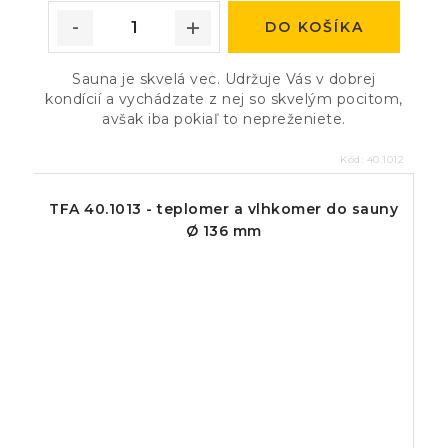
DO KOŠÍKA
Sauna je skvelá vec. Udržuje Vás v dobrej
kondícií a vychádzate z nej so skvelým pocitom,
avšak iba pokiaľ to nepreženiete.
Kód:
40.1012
TFA 40.1013 - teplomer a vlhkomer do sauny
Ø 136 mm