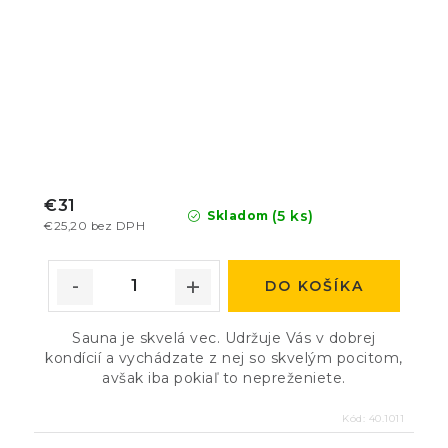
€31
(5 ks)
Skladom
€25,20 bez DPH
DO KOŠÍKA
Sauna je skvelá vec. Udržuje Vás v dobrej
kondícií a vychádzate z nej so skvelým pocitom,
avšak iba pokiaľ to nepreženiete.
Kód:
40.1011