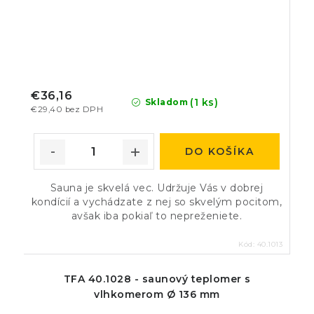
€36,16
(1 ks)
Skladom
€29,40 bez DPH
DO KOŠÍKA
Sauna je skvelá vec. Udržuje Vás v dobrej
kondícií a vychádzate z nej so skvelým pocitom,
avšak iba pokiaľ to nepreženiete.
Kód:
40.1013
TFA 40.1028 - saunový teplomer s
vlhkomerom Ø 136 mm