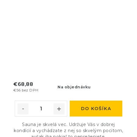
€68,88
Na objednávku
€56 bez DPH
DO KOŠÍKA
Sauna je skvelá vec. Udržuje Vás v dobrej
kondícií a vychádzate z nej so skvelým pocitom,
avšak iba pokiaľ to nepreženiete.