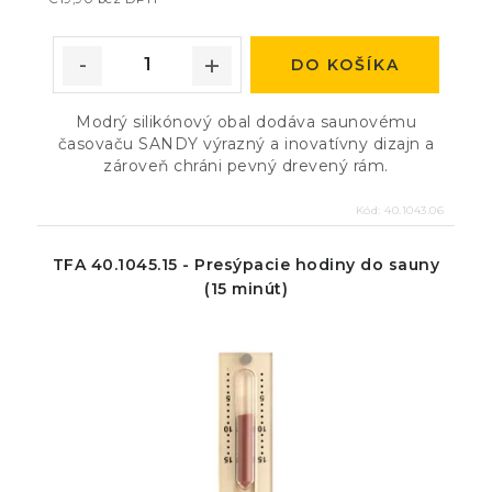
DO KOŠÍKA
Modrý silikónový obal dodáva saunovému
časovaču SANDY výrazný a inovatívny dizajn a
zároveň chráni pevný drevený rám.
Kód:
40.1043.06
TFA 40.1045.15 - Presýpacie hodiny do sauny
(15 minút)