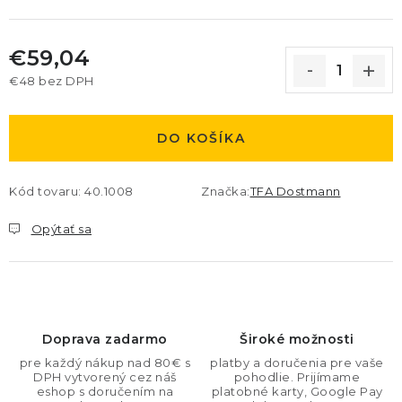
€59,04
€48 bez DPH
Jednotková cena:
DO KOŠÍKA
Kód tovaru:
40.1008
Značka:
TFA Dostmann
Opýtať sa
Doprava zadarmo
Široké možnosti
pre každý nákup nad 80€ s
platby a doručenia pre vaše
DPH vytvorený cez náš
pohodlie. Prijímame
eshop s doručením na
platobné karty, Google Pay