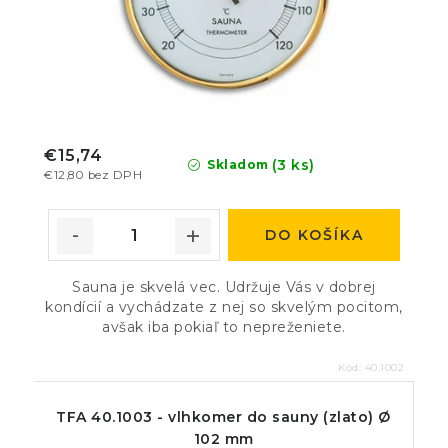
€15,74
(3 ks)
Skladom
€12,80 bez DPH
DO KOŠÍKA
Sauna je skvelá vec. Udržuje Vás v dobrej
kondícií a vychádzate z nej so skvelým pocitom,
avšak iba pokiaľ to nepreženiete.
Kód:
40.1002
TFA 40.1003 - vlhkomer do sauny (zlato) Ø
102 mm