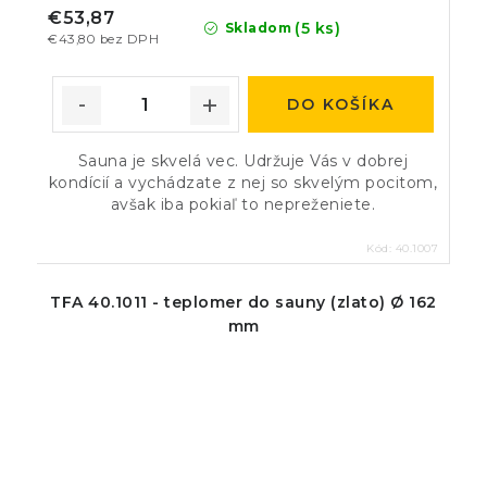
€53,87
(5 ks)
Skladom
€43,80 bez DPH
DO KOŠÍKA
Sauna je skvelá vec. Udržuje Vás v dobrej
kondícií a vychádzate z nej so skvelým pocitom,
avšak iba pokiaľ to nepreženiete.
Kód:
40.1007
TFA 40.1011 - teplomer do sauny (zlato) Ø 162
mm