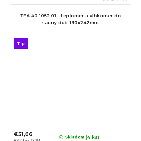
Kód:
40.1051.01
TFA 40.1052.01 - teplomer a vlhkomer do
sauny dub 130x242mm
Tip
€51,66
(4 ks)
Skladom
€42 bez DPH