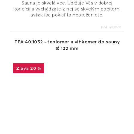
Sauna je skvelá vec. Udržuje Vás v dobrej
kondícií a vychádzate z nej so skvelým pocitom,
avšak iba pokiaľ to nepreženiete.
Kód:
40.1028
TFA 40.1032 - teplomer a vlhkomer do sauny
Ø 132 mm
20 %