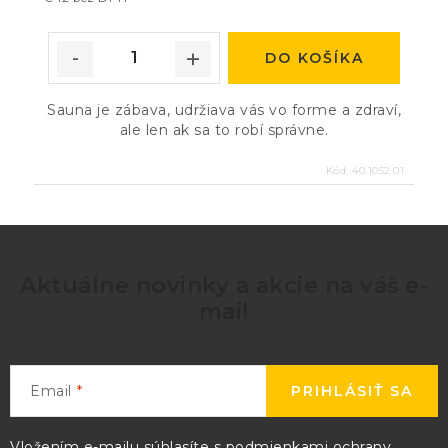
DO KOŠÍKA
Sauna je zábava, udržiava vás vo forme a zdraví,
ale len ak sa to robí správne.
Kód:
40.1052.01
Aktuálne novinky a akcie na váš e-
mail
Email
PRIHLÁSIŤ SA
Vložením e-mailu súhlasíte s
podmienkami ochrany