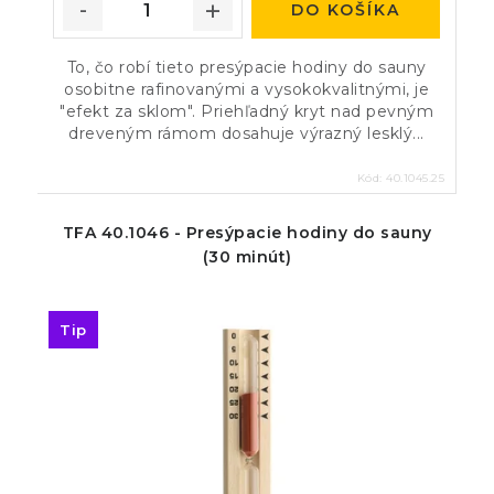
DO KOŠÍKA
To, čo robí tieto presýpacie hodiny do sauny
osobitne rafinovanými a vysokokvalitnými, je
"efekt za sklom". Priehľadný kryt nad pevným
dreveným rámom dosahuje výrazný lesklý...
Kód:
40.1045.25
TFA 40.1046 - Presýpacie hodiny do sauny
(30 minút)
Tip