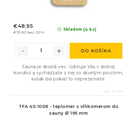
€48,95
(4 ks)
Skladom
€39,80 bez DPH
DO KOŠÍKA
Sauna je skvelá vec. Udržuje Vás v dobrej
kondícií a vychádzate z nej so skvelým pocitom,
avšak iba pokiaľ to nepreženiete.
Kód:
40.1004
TFA 40.1006 - teplomer s vlhkomerom do
sauny Ø 195 mm