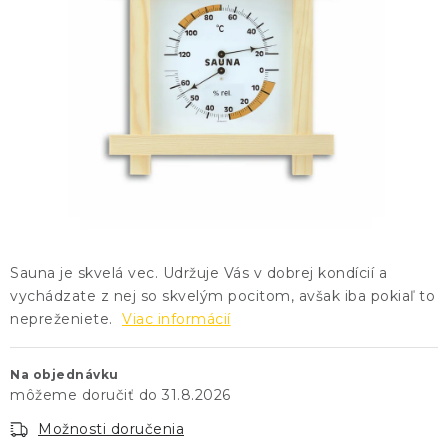
KONTAKTY
BLOG
ZNAČKY
Obchodné podmienky
GDPR
Slovník pojmov
Sauna je skvelá vec. Udržuje Vás v dobrej kondícií a
vychádzate z nej so skvelým pocitom, avšak iba pokiaľ to
nepreženiete.
Viac informácií
Na objednávku
31.8.2026
Možnosti doručenia