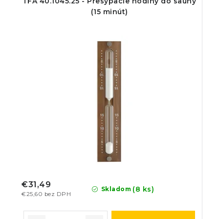
TFA 40.1045.25 - Presýpacie hodiny do sauny
(15 minút)
€31,49
(8 ks)
Skladom
€25,60 bez DPH