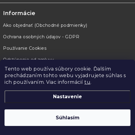
Informácie
Ako objednať (Obchodné podmienky)
Ochrana osobných údajov - GDPR
Používanie Cookies
Odstúpenie od zmluvy
Tento web používa súbory cookie. Ďalším
prechádzaním tohto webu vyjadrujete súhlas s
Kontaktujte nás
ich používaním. Viac informácií
tu
.
Elso Philips Service, spol. s r.o.
Nastavenie
Jilemnického 2, 91101 Trenčín
IČ DPH: SK2020384168
IČO: 31423388 Záznam: 1556/R
Súhlasím
Registrovaná na Okresnom súde Trenčín,
Vložka číslo 1556/R
.