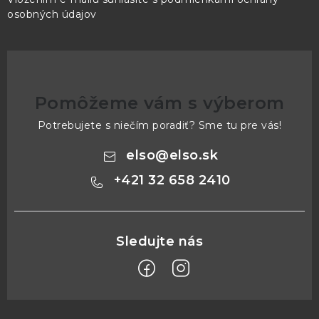
osobných údajov
Pomôžeme vám s výberom
Potrebujete s niečím poradiť? Sme tu pre vás!
elso
@
elso.sk
+421 32 658 2410
Z