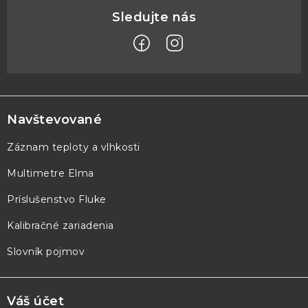
Z
á
p
Navštevované
ä
Záznam teploty a vlhkosti
t
Multimetre Elma
i
e
Príslušenstvo Fluke
Kalibračné zariadenia
Slovník pojmov
Váš účet