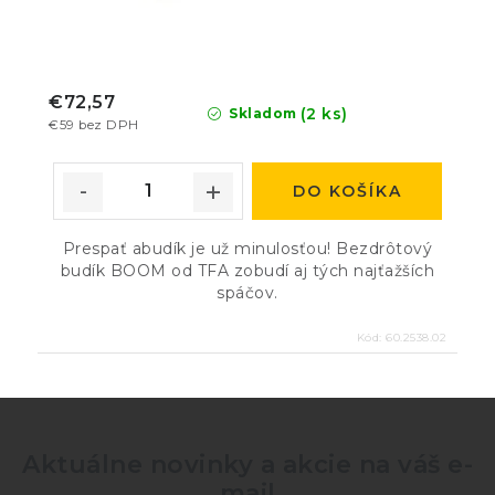
€72,57
(2 ks)
Skladom
€59 bez DPH
DO KOŠÍKA
Prespať abudík je už minulosťou! Bezdrôtový
budík BOOM od TFA zobudí aj tých najťažších
spáčov.
Kód:
60.2538.02
Aktuálne novinky a akcie na váš e-
mail