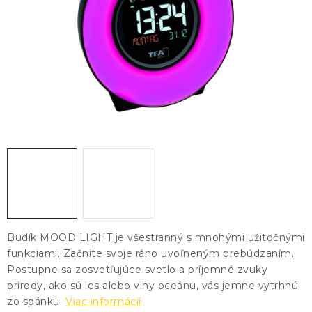
KONTAKTY
BLOG
ZNAČKY
Obchodné podmienky
GDPR
Slovník pojmov
Budík MOOD LIGHT je všestranný s mnohými užitočnými
funkciami. Začnite svoje ráno uvoľneným prebúdzaním.
Postupne sa zosvetľujúce svetlo a príjemné zvuky
prírody, ako sú les alebo vlny oceánu, vás jemne vytrhnú
zo spánku.
Viac informácií