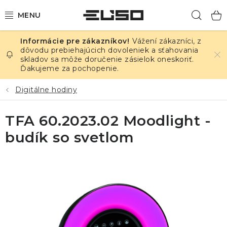
Prejsť
Hľad
na
obsah
Vážení zákazníci, z
ELEKTRINA
dôvodu prebiehajúcich dovoleniek a sťahovania
skladov sa môže doručenie zásielok oneskoriť.
Ďakujeme za pochopenie.
TEPLOTA A VLHKOSŤ
Digitálne hodiny
TLAK A ÚNIKY
TFA 60.2023.02 Moodlight -
ZÁZNAMNÍKY
budík so svetlom
KALIBRÁCIA
TLAČ DPS
OSTATNÉ