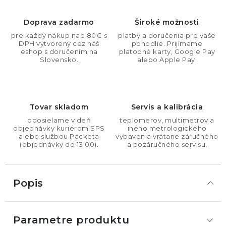
Doprava zadarmo
Široké možnosti
pre každý nákup nad 80€ s
platby a doručenia pre vaše
DPH vytvorený cez náš
pohodlie. Prijímame
eshop s doručením na
platobné karty, Google Pay
Slovensko.
alebo Apple Pay.
Tovar skladom
Servis a kalibrácia
odosielame v deň
teplomerov, multimetrov a
objednávky kuriérom SPS
iného metrologického
alebo službou Packeta
vybavenia vrátane záručného
(objednávky do 13:00).
a pozáručného servisu.
Popis
Parametre produktu