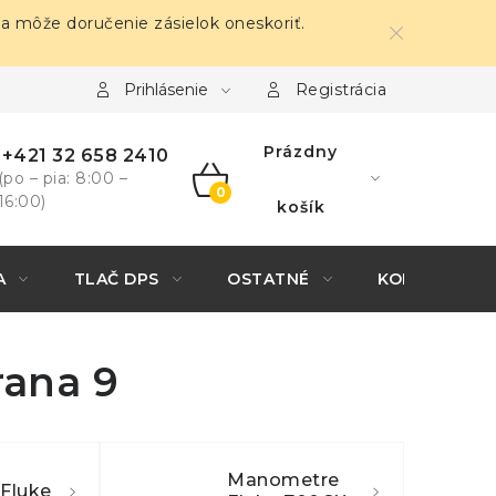
sa môže doručenie zásielok oneskoriť.
Prihlásenie
Registrácia
Prázdny
+421 32 658 2410
(po – pia: 8:00 –
16:00)
NÁKUPNÝ
košík
KOŠÍK
A
TLAČ DPS
OSTATNÉ
KONTAKTY
trana 9
Manometre
Fluke