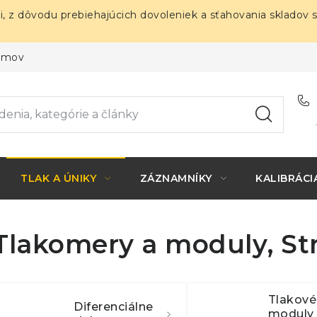
i, z dôvodu prebiehajúcich dovoleniek a sťahovania skladov 
ojmov
TLAK A ÚNIKY
ZÁZNAMNÍKY
KALIBRÁCI
Tlakomery a moduly
, S
Tlakové
Diferenciálne
moduly 