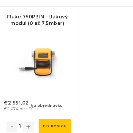
a
V
d
Fluke 750P3IN - tlakový
ý
e
modul (0 až 7,5mbar)
p
n
i
s
e
p
p
r
r
o
o
d
d
€2 551,02
Na objednávku
€2 074 bez DPH
u
u
k
k
DO KOŠÍKA