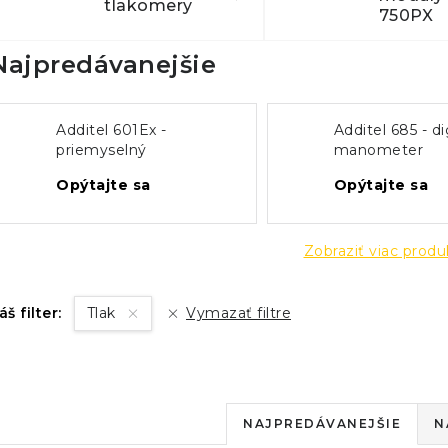
tlakomery
750PX
Najpredávanejšie
Additel 601Ex -
Additel 685 - di
priemyselný
manometer
manometer do
Opýtajte sa
Opýtajte sa
výbušného prostredia
Zobraziť viac prod
áš filter:
Tlak
Vymazať filtre
R
NAJPREDÁVANEJŠIE
N