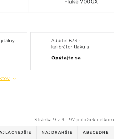
Fluke 700GX
gitálny
Additel 673 -
kalibrátor tlaku a
prúdovej slučky
Opýtajte sa
uktov
Stránka
9
z
9
-
97
položiek celkom
AJLACNEJŠIE
NAJDRAHŠIE
ABECEDNE