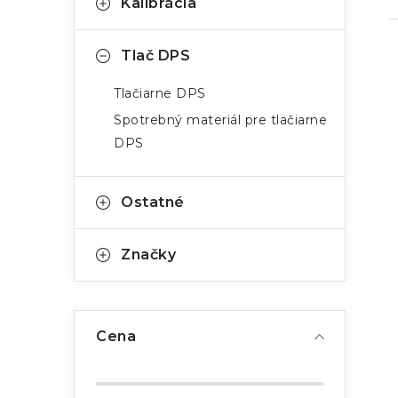
Kalibrácia
Tlač DPS
Tlačiarne DPS
Spotrebný materiál pre tlačiarne
i
DPS
Ostatné
Značky
Cena