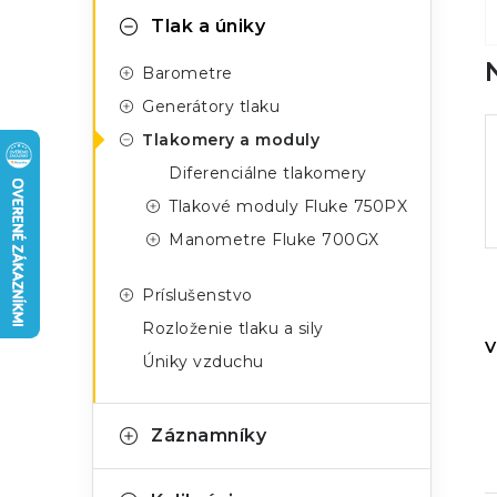
n
g
Tlak a úniky
ý
ó
Barometre
p
r
Generátory tlaku
a
i
Tlakomery a moduly
e
n
Diferenciálne tlakomery
Tlakové moduly Fluke 750PX
e
Manometre Fluke 700GX
l
Príslušenstvo
Rozloženie tlaku a sily
V
Úniky vzduchu
Záznamníky