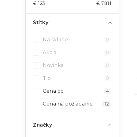
€
123
€
7811
Štítky
Na sklade
0
Akcia
0
Novinka
0
Tip
0
Cena od
4
l
Cena na požiadanie
12
Značky