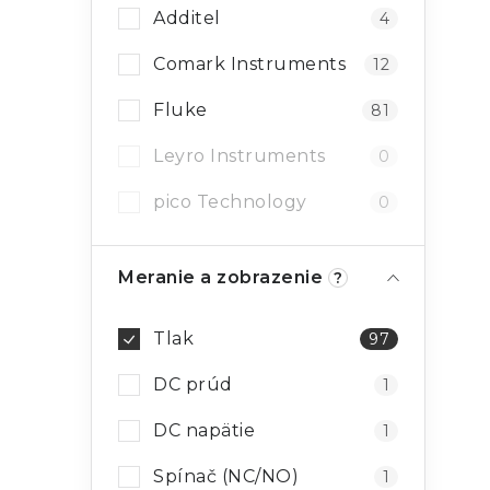
Additel
4
i
Comark Instruments
12
Fluke
81
Leyro Instruments
0
r
pico Technology
0
Meranie a zobrazenie
?
Tlak
97
DC prúd
1
i
DC napätie
1
Spínač (NC/NO)
1