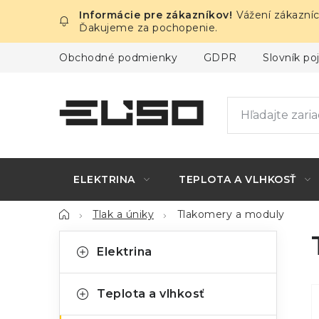
Prejsť
Vážení zákazníc
na
Ďakujeme za pochopenie.
obsah
Obchodné podmienky
GDPR
Slovník p
ELEKTRINA
TEPLOTA A VLHKOSŤ
Domov
Tlak a úniky
Tlakomery a moduly
B
K
Preskočiť
Elektrina
kategórie
a
o
t
č
Teplota a vlhkosť
e