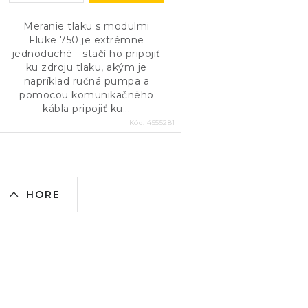
t
t
o
Meranie tlaku s modulmi
o
Fluke 750 je extrémne
v
jednoduché - stačí ho pripojiť
v
ku zdroju tlaku, akým je
napríklad ručná pumpa a
pomocou komunikačného
kábla pripojiť ku...
Kód:
4555281
O
HORE
v
á
d
a