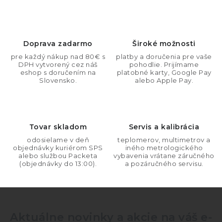
v
l
á
d
Doprava zadarmo
Široké možnosti
a
pre každý nákup nad 80€ s
platby a doručenia pre vaše
DPH vytvorený cez náš
pohodlie. Prijímame
c
eshop s doručením na
platobné karty, Google Pay
i
Slovensko.
alebo Apple Pay.
e
p
r
Tovar skladom
Servis a kalibrácia
v
odosielame v deň
teplomerov, multimetrov a
k
objednávky kuriérom SPS
iného metrologického
y
alebo službou Packeta
vybavenia vrátane záručného
(objednávky do 13:00).
a pozáručného servisu.
v
ý
p
i
Aktuálne novinky a akcie na váš e-