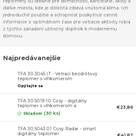
teplomery sú ideálne pre domácnosti, kancelárie, školy a
ďalšie miesta, kde je dôležitá zdravá vnútorná klíma. Ich
jednoduché použitie a schopnosť poskytnúť cenné
informácie o optimálnom čase pre vetracie aktivity robia
z týchto zariadení užitočný doplnok k modernému
domovu.
Najpredávanejšie
TFA 30.3045.IT - Vetrací bezdrôtový
teplomer s vlhkomerom
Opýtajte sa
TFA 30.5019.10 Cosy - digitálny
teplomer s vlhkomerom a
€23,86
vyznačením pohody
(30 ks)
Skladom
TFA 30.5043.01 Cosy Radar - smart
digitálny teplomer
€41,82