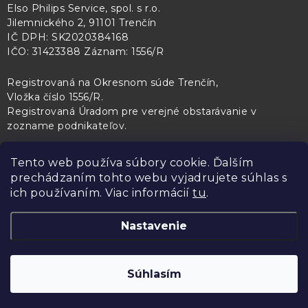
Elso Philips Service, spol. s r.o.
Jilemnického 2, 91101 Trenčín
IČ DPH: SK2020384168
IČO: 31423388 Záznam: 1556/R
Registrovaná na Okresnom súde Trenčín,
Vložka číslo 1556/R
.
Registrovaná Úradom pre verejné obstarávanie v
zozname podnikateľov
.
Tento web používa súbory cookie. Ďalším
prechádzaním tohto webu vyjadrujete súhlas s
PL Servis
Kontroltech
Technický skúšobný ústav Piešťany
ich používaním. Viac informácií
tu
.
Nastavenie
Copyright 2026
Elso Philips Service
. Všetky práva vyhradené.
Upraviť
Súhlasím
nastavenie cookies
Vytvoril Shoptet