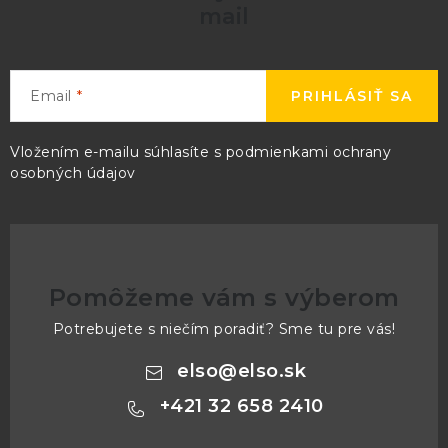
s
mail
u
Email
PRIHLÁSIŤ SA
Vložením e-mailu súhlasíte s
podmienkami ochrany
osobných údajov
Pomôžeme vám s výberom
Potrebujete s niečím poradiť? Sme tu pre vás!
elso
@
elso.sk
+421 32 658 2410