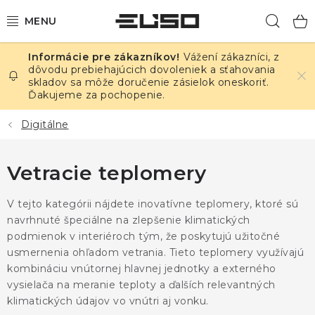
Prejsť
Hľad
na
obsah
Vážení zákazníci, z
ELEKTRINA
dôvodu prebiehajúcich dovoleniek a sťahovania
skladov sa môže doručenie zásielok oneskoriť.
Ďakujeme za pochopenie.
TEPLOTA A VLHKOSŤ
Digitálne
TLAK A ÚNIKY
Vetracie teplomery
ZÁZNAMNÍKY
V tejto kategórii nájdete inovatívne teplomery, ktoré sú
KALIBRÁCIA
navrhnuté špeciálne na zlepšenie klimatických
podmienok v interiéroch tým, že poskytujú užitočné
TLAČ DPS
usmernenia ohľadom vetrania. Tieto teplomery využívajú
kombináciu vnútornej hlavnej jednotky a externého
OSTATNÉ
vysielača na meranie teploty a ďalších relevantných
klimatických údajov vo vnútri aj vonku.