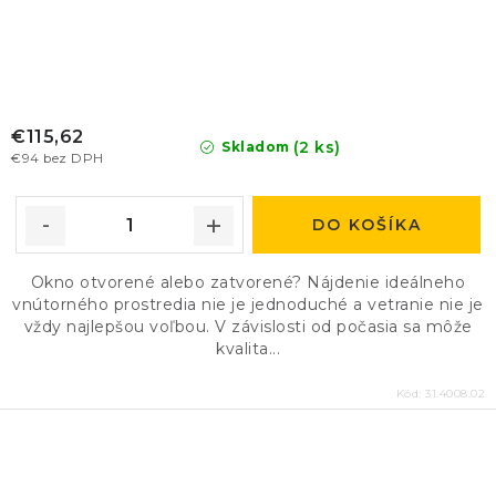
€115,62
(2 ks)
Skladom
€94 bez DPH
DO KOŠÍKA
Okno otvorené alebo zatvorené? Nájdenie ideálneho
vnútorného prostredia nie je jednoduché a vetranie nie je
vždy najlepšou voľbou. V závislosti od počasia sa môže
kvalita...
Kód:
31.4008.02
O