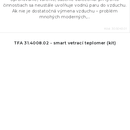
činnostiach sa neustále uvoľňuje vodnú paru do vzduchu.
Ak nie je dostatočná výmena vzduchu – problém
mnohých moderných,...
Kód:
30.5043.01
TFA 31.4008.02 - smart vetrací teplomer (kit)