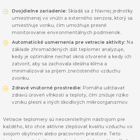
KONTAKTY
Dvojdielne zariadenie:
Skladá sa z hlavnej jednotky
BLOG
umiestnenej vo vnútri a externého senzora, ktorý sa
umiestňuje vonku, čím umožňuje presné
monitorovanie environmentálnych podmienok.
ZNAČKY
Automatické usmernenia pre vetracie aktivity:
Na
základe zhromaždených dát teplomer analyzuje,
Obchodné podmienky
GDPR
Slovník pojmov
kedy je optimálne nechať okná otvorené a kedy ich
zatvoriť, aby sa zachovala ideálna klíma a
minimalizoval sa príjem znečisteného vzduchu
zvonku.
Zdravé vnútorné prostredie:
Pomáha udržiavať
zdravú úroveň vlhkosti a teploty, čím znižuje riziko
vzniku plesní a iných škodlivých mikroorganizmov.
Vetracie teplomery sú neoceniteľným nástrojom pre
každého, kto chce aktívne zlepšovať kvalitu vzduchu vo
svojom obytnom alebo pracovnom priestore. Tieto