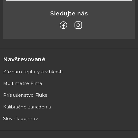
Z
á
p
Navštevované
ä
Záznam teploty a vlhkosti
t
Multimetre Elma
i
e
Príslušenstvo Fluke
Kalibračné zariadenia
Slovník pojmov