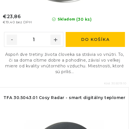
€23,86
(30 ks)
Skladom
€19,40 bez DPH
DO KOŠÍKA
Aspoň dve tretiny života človeka sa strávia vo vnútri. To,
či sa doma cítime dobre a pohodlne, závisí vo veľkej
miere od kvality vnútorného vzduchu. Miestnosti, ktoré
sú príliš...
Kód:
30.5019.10
TFA 30.5043.01 Cosy Radar - smart digitálny teplomer