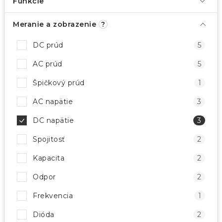
Funkcie
Meranie a zobrazenie
?
DC prúd
5
AC prúd
5
Špičkový prúd
1
AC napätie
3
DC napätie
3
Spojitosť
2
Kapacita
2
Odpor
2
Frekvencia
1
Dióda
2