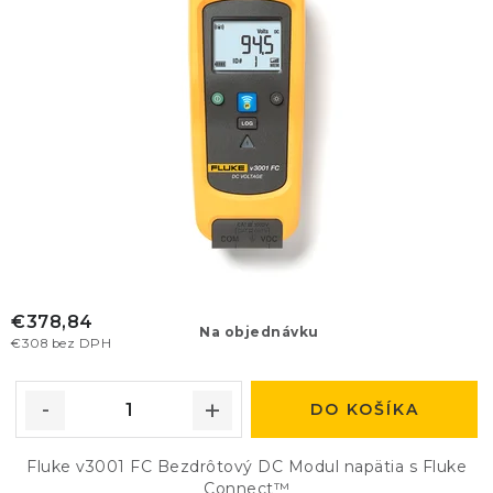
o
v
€378,84
Na objednávku
€308 bez DPH
DO KOŠÍKA
Fluke v3001 FC Bezdrôtový DC Modul napätia s Fluke
Connect™