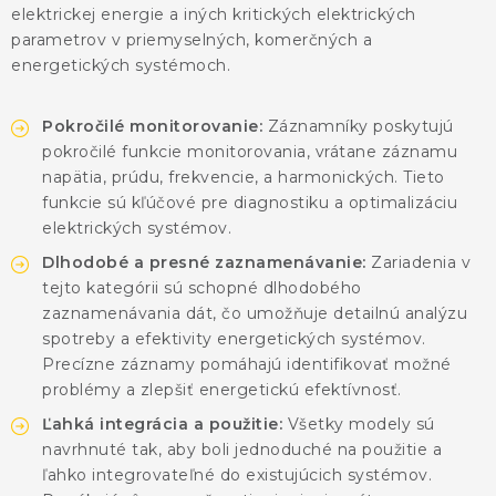
KONTAKTY
elektrickej energie a iných kritických elektrických
parametrov v priemyselných, komerčných a
BLOG
energetických systémoch.
ZNAČKY
Pokročilé monitorovanie:
Záznamníky poskytujú
pokročilé funkcie monitorovania, vrátane záznamu
napätia, prúdu, frekvencie, a harmonických. Tieto
Obchodné podmienky
GDPR
Slovník pojmov
funkcie sú kľúčové pre diagnostiku a optimalizáciu
elektrických systémov.
Dlhodobé a presné zaznamenávanie:
Zariadenia v
tejto kategórii sú schopné dlhodobého
zaznamenávania dát, čo umožňuje detailnú analýzu
spotreby a efektivity energetických systémov.
Precízne záznamy pomáhajú identifikovať možné
problémy a zlepšiť energetickú efektívnosť.
Ľahká integrácia a použitie:
Všetky modely sú
navrhnuté tak, aby boli jednoduché na použitie a
ľahko integrovateľné do existujúcich systémov.