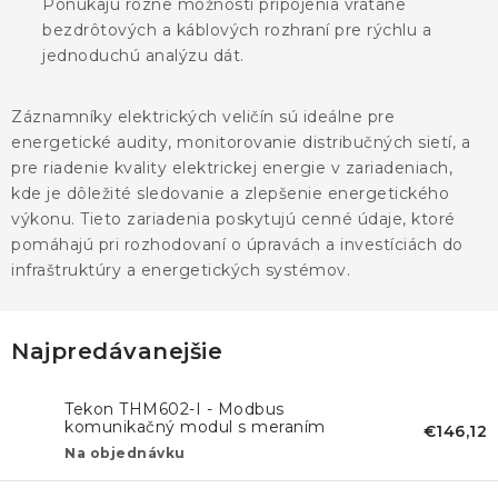
Ponúkajú rôzne možnosti pripojenia vrátane
bezdrôtových a káblových rozhraní pre rýchlu a
jednoduchú analýzu dát.
Záznamníky elektrických veličín sú ideálne pre
energetické audity, monitorovanie distribučných sietí, a
pre riadenie kvality elektrickej energie v zariadeniach,
kde je dôležité sledovanie a zlepšenie energetického
výkonu. Tieto zariadenia poskytujú cenné údaje, ktoré
pomáhajú pri rozhodovaní o úpravách a investíciách do
infraštruktúry a energetických systémov.
Najpredávanejšie
Tekon THM602-I - Modbus
komunikačný modul s meraním
€146,12
teploty a mV
Na objednávku