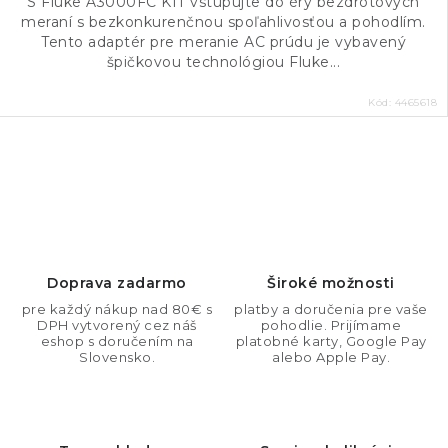
S Fluke A3000FC KIT vstupujte do éry bezdrôtových
meraní s bezkonkurenčnou spoľahlivosťou a pohodlím.
Tento adaptér pre meranie AC prúdu je vybavený
špičkovou technológiou Fluke...
Kód:
4465618
O
v
l
á
d
Doprava zadarmo
Široké možnosti
a
pre každý nákup nad 80€ s
platby a doručenia pre vaše
DPH vytvorený cez náš
pohodlie. Prijímame
c
eshop s doručením na
platobné karty, Google Pay
i
Slovensko.
alebo Apple Pay.
e
p
r