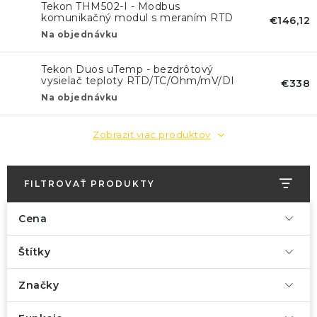
Tekon THM502-I - Modbus
komunikačný modul s meraním RTD
€146,12
a Ohm
Na objednávku
Tekon Duos uTemp - bezdrôtový
vysielač teploty RTD/TC/Ohm/mV/DI
€338
Na objednávku
Zobraziť viac produktov
FILTROVAŤ PRODUKTY
Cena
Štítky
Značky