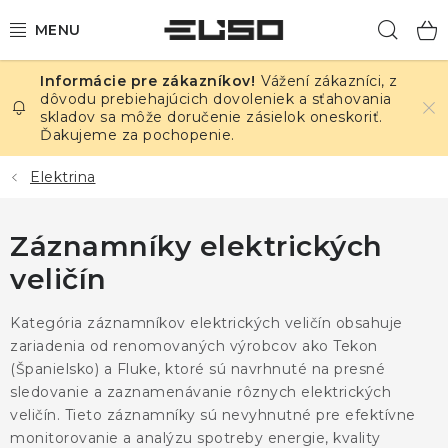
Prejsť
Hľad
na
obsah
Vážení zákazníci, z
ELEKTRINA
dôvodu prebiehajúcich dovoleniek a sťahovania
skladov sa môže doručenie zásielok oneskoriť.
Ďakujeme za pochopenie.
TEPLOTA A VLHKOSŤ
Elektrina
TLAK A ÚNIKY
Záznamníky elektrických
ZÁZNAMNÍKY
veličín
KALIBRÁCIA
Kategória záznamníkov elektrických veličín obsahuje
TLAČ DPS
zariadenia od renomovaných výrobcov ako Tekon
(Španielsko) a Fluke, ktoré sú navrhnuté na presné
sledovanie a zaznamenávanie rôznych elektrických
OSTATNÉ
veličín. Tieto záznamníky sú nevyhnutné pre efektívne
monitorovanie a analýzu spotreby energie, kvality