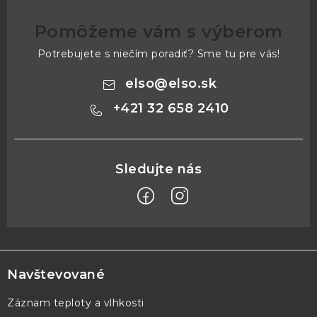
Pomôžeme vám s výberom
Potrebujete s niečím poradiť? Sme tu pre vás!
elso
@
elso.sk
+421 32 658 2410
Z
á
p
Navštevované
ä
Záznam teploty a vlhkosti
t