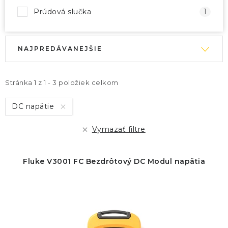
Prúdová slučka
1
V
R
NAJPREDÁVANEJŠIE
ý
a
p
d
i
e
Stránka
1
z
1
-
3
položiek celkom
s
n
DC napätie
p
i
r
e
Vymazať filtre
o
p
d
r
Fluke V3001 FC Bezdrôtový DC Modul napätia
u
o
k
d
t
u
o
k
v
t