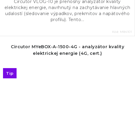
Circutor VLOG-10 je prenosný analyzátor kvality
elektrickej energie, navrhnutý na zachytávanie hlavných
udalostí (sledovanie výpadkov, prekmitov a napäťového
profilu). Tento...
Kód:
M84101
Circutor MYeBOX-A-1500-4G - analyzátor kvality
elektrickej energie (4G, cert.)
Tip