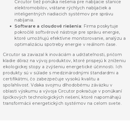
Circutor tiež ponúka riešenia pre nabíjacie stanice
elektromobilov, vrátane rýchlych nabíjačiek a
inteligentných riadiacich systémov pre správu
nabíjania.
Software a cloudové riešenia
: Firma poskytuje
pokročilé softvérové nástroje pre správu energie,
ktoré umožňujú efektívne monitorovanie, analýzu a
optimalizáciu spotreby energie v reálnom čase.
Circutor sa zaviazal k inováciám a udržateľnosti, pričom
kladie dôraz na vývoj produktov, ktoré prispejú k zníženiu
ekologickej stopy a zvýšeniu energetické účinnosti. Ich
produkty sú v súlade s medzinárodnými štandardmi a
certifikátmi, čo zabezpečuje vysokú kvalitu a
spoľahlivosť. Vďaka svojmu dlhodobému záväzku v
oblasti výskumu a vývoja Circutor pokračuje v ponúkaní
špičkových technologických riešení, ktoré napomáhajú
transformácii energetických systémov na celom svete.