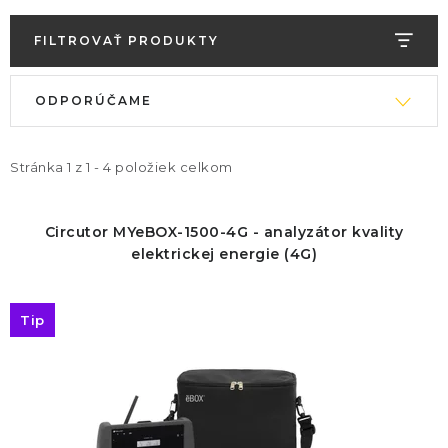
FILTROVAŤ PRODUKTY
V
R
ODPORÚČAME
ý
a
p
d
i
e
Stránka
1
z
1
-
4
položiek celkom
s
n
p
i
Circutor MYeBOX-1500-4G - analyzátor kvality
r
e
elektrickej energie (4G)
o
p
d
r
Tip
u
o
k
d
t
u
o
k