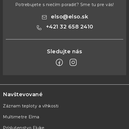
Potrebujete s niečím poradiť? Sme tu pre vás!
s
u
elso
@
elso.sk
+421 32 658 2410
Z
á
p
Navštevované
ä
Záznam teploty a vlhkosti
t
Multimetre Elma
i
e
Príslušenstvo Fluke