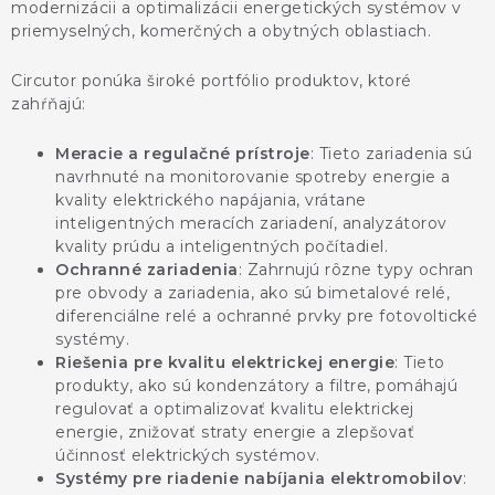
KONTAKTY
modernizácii a optimalizácii energetických systémov v
priemyselných, komerčných a obytných oblastiach.
BLOG
Circutor ponúka široké portfólio produktov, ktoré
zahŕňajú:
ZNAČKY
Meracie a regulačné prístroje
: Tieto zariadenia sú
navrhnuté na monitorovanie spotreby energie a
Obchodné podmienky
GDPR
Slovník pojmov
kvality elektrického napájania, vrátane
inteligentných meracích zariadení, analyzátorov
kvality prúdu a inteligentných počítadiel.
Ochranné zariadenia
: Zahrnujú rôzne typy ochran
pre obvody a zariadenia, ako sú bimetalové relé,
diferenciálne relé a ochranné prvky pre fotovoltické
systémy.
Riešenia pre kvalitu elektrickej energie
: Tieto
produkty, ako sú kondenzátory a filtre, pomáhajú
regulovať a optimalizovať kvalitu elektrickej
energie, znižovať straty energie a zlepšovať
účinnosť elektrických systémov.
Systémy pre riadenie nabíjania elektromobilov
: