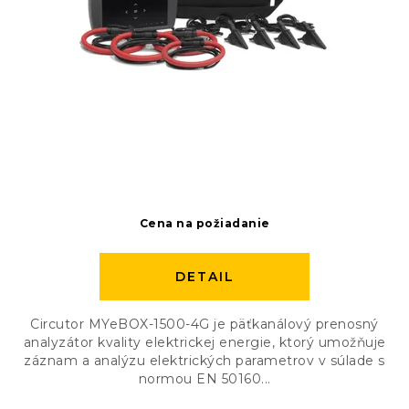
v
t
o
v
Cena na požiadanie
DETAIL
Circutor MYeBOX-1500-4G je päťkanálový prenosný
analyzátor kvality elektrickej energie, ktorý umožňuje
záznam a analýzu elektrických parametrov v súlade s
normou EN 50160...