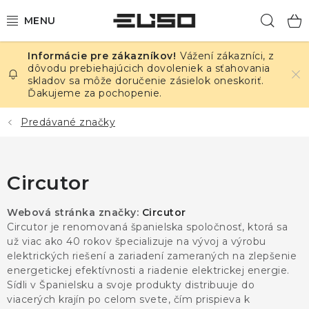
Prejsť
Hľad
na
obsah
Vážení zákazníci, z
ELEKTRINA
dôvodu prebiehajúcich dovoleniek a sťahovania
skladov sa môže doručenie zásielok oneskoriť.
Ďakujeme za pochopenie.
TEPLOTA A VLHKOSŤ
Predávané značky
TLAK A ÚNIKY
ZÁZNAMNÍKY
Circutor
KALIBRÁCIA
Webová stránka značky:
Circutor
Circutor je renomovaná španielska spoločnosť, ktorá sa
TLAČ DPS
už viac ako 40 rokov špecializuje na vývoj a výrobu
elektrických riešení a zariadení zameraných na zlepšenie
energetickej efektívnosti a riadenie elektrickej energie.
OSTATNÉ
Sídli v Španielsku a svoje produkty distribuuje do
viacerých krajín po celom svete, čím prispieva k