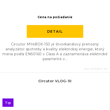
Cena na požiadanie
DETAIL
Circutor MYeBOX-150 je štvorkanálový prenosný
analyzátor spotreby a kvality elektrickej energie, ktorý
meria podľa EN50160 v Class A a zaznamenáva elektrické
parametre v...
Kód:
MYEBOX-150
Circutor VLOG-10
Tip