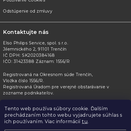
Odstúpenie od zmluvy
Kontaktujte nás
Elso Philips Service, spol. s r.o.
Jilemnického 2, 91101 Trenčín
IČ DPH: SK2020384168
IČO: 31423388 Záznam: 1556/R
Registrovaná na Okresnom súde Trenčín,
Vložka číslo 1556/R
.
Registrovaná Úradom pre verejné obstarávanie v
zozname podnikateľov
.
Tento web používa súbory cookie. Ďalším
prechádzaním tohto webu vyjadrujete súhlas s
PL Servis
Kontroltech
Technický skúšobný ústav Piešťany
ich používaním. Viac informácií
tu
.