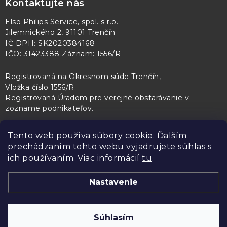
Kontaktujte nás
Elso Philips Service, spol. s r.o.
Jilemnického 2, 91101 Trenčín
IČ DPH: SK2020384168
IČO: 31423388 Záznam: 1556/R
Registrovaná na Okresnom súde Trenčín,
Vložka číslo 1556/R
.
Registrovaná Úradom pre verejné obstarávanie v
zozname podnikateľov
.
Tento web používa súbory cookie. Ďalším
prechádzaním tohto webu vyjadrujete súhlas s
PL Servis
Kontroltech
Technický skúšobný ústav Piešťany
ich používaním. Viac informácií
tu
.
Nastavenie
Copyright 2026
Elso Philips Service
. Všetky práva vyhradené.
Upraviť
Súhlasím
nastavenie cookies