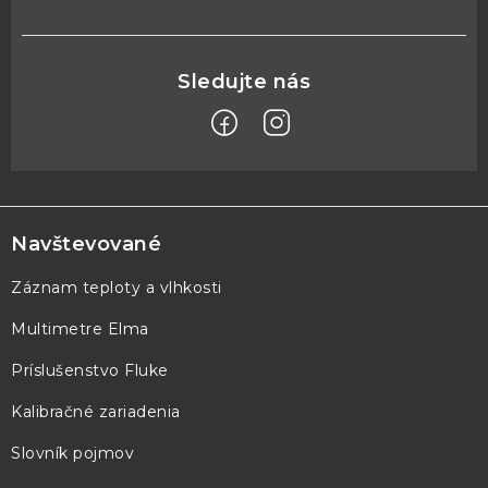
Z
á
p
Navštevované
ä
Záznam teploty a vlhkosti
t
Multimetre Elma
i
e
Príslušenstvo Fluke
Kalibračné zariadenia
Slovník pojmov