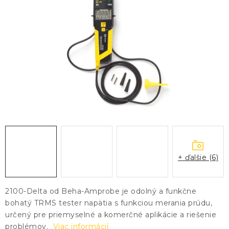
KONTAKTY
BLOG
ZNAČKY
Obchodné podmienky
GDPR
Slovník pojmov
+ ďalšie (6)
2100-Delta od Beha-Amprobe je odolný a funkčne
bohatý TRMS tester napätia s funkciou merania prúdu,
určený pre priemyselné a komerčné aplikácie a riešenie
problémov.
Viac informácií