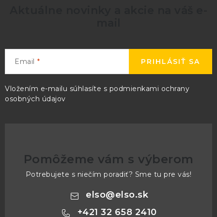
Aktuálne novinky a akcie na váš e-
mail
Email
PRIHLÁSIŤ SA
Vložením e-mailu súhlasíte s
podmienkami ochrany
osobných údajov
Pomôžeme vám s výberom
Potrebujete s niečím poradiť? Sme tu pre vás!
elso
@
elso.sk
+421 32 658 2410