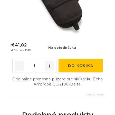
€41,82
Na objednávku
€34 bez DPH
DO KOŠÍKA
Originálne prenosné púzdro pre skúšačku Beha
Amprobe CC-2100-Delta.
Kód:
5245888
Podobné produkty