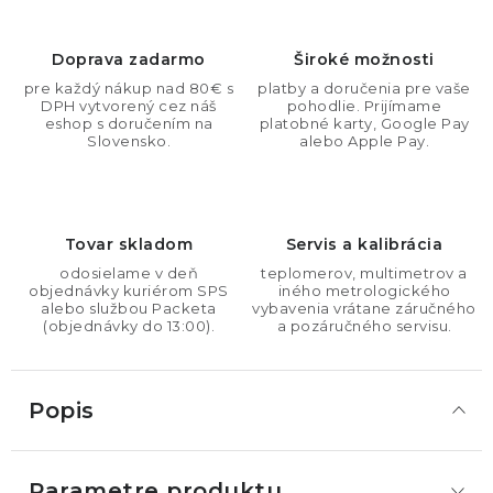
Doprava zadarmo
Široké možnosti
pre každý nákup nad 80€ s
platby a doručenia pre vaše
DPH vytvorený cez náš
pohodlie. Prijímame
eshop s doručením na
platobné karty, Google Pay
Slovensko.
alebo Apple Pay.
Tovar skladom
Servis a kalibrácia
odosielame v deň
teplomerov, multimetrov a
objednávky kuriérom SPS
iného metrologického
alebo službou Packeta
vybavenia vrátane záručného
(objednávky do 13:00).
a pozáručného servisu.
Popis
Parametre produktu