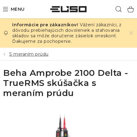
Prejsť
Hľad
na
obsah
Vážení zákazníci, z
ELEKTRINA
dôvodu prebiehajúcich dovoleniek a sťahovania
skladov sa môže doručenie zásielok oneskoriť.
Ďakujeme za pochopenie.
TEPLOTA A VLHKOSŤ
S meraním prúdu
TLAK A ÚNIKY
Beha Amprobe 2100 Delta -
ZÁZNAMNÍKY
TrueRMS skúšačka s
KALIBRÁCIA
meraním prúdu
TLAČ DPS
OSTATNÉ