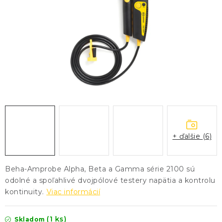
KONTAKTY
BLOG
ZNAČKY
Obchodné podmienky
GDPR
Slovník pojmov
+ ďalšie (6)
Beha-Amprobe Alpha, Beta a Gamma série 2100 sú
odolné a spoľahlivé dvojpólové testery napätia a kontrolu
kontinuity.
Viac informácií
(1 ks)
Skladom