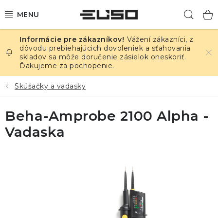
Prejsť
Hľad
na
obsah
Vážení zákazníci, z
ELEKTRINA
dôvodu prebiehajúcich dovoleniek a sťahovania
skladov sa môže doručenie zásielok oneskoriť.
Ďakujeme za pochopenie.
TEPLOTA A VLHKOSŤ
Skúšačky a vadasky
TLAK A ÚNIKY
Beha-Amprobe 2100 Alpha -
ZÁZNAMNÍKY
Vadaska
KALIBRÁCIA
TLAČ DPS
OSTATNÉ