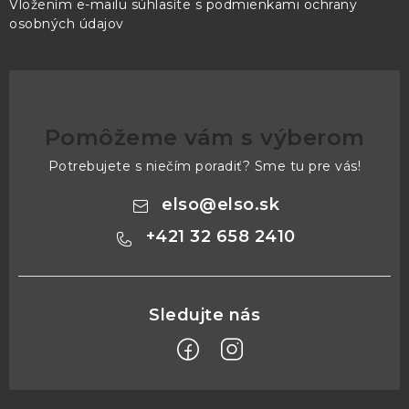
Vložením e-mailu súhlasíte s
podmienkami ochrany
osobných údajov
Pomôžeme vám s výberom
Potrebujete s niečím poradiť? Sme tu pre vás!
elso
@
elso.sk
+421 32 658 2410
Z