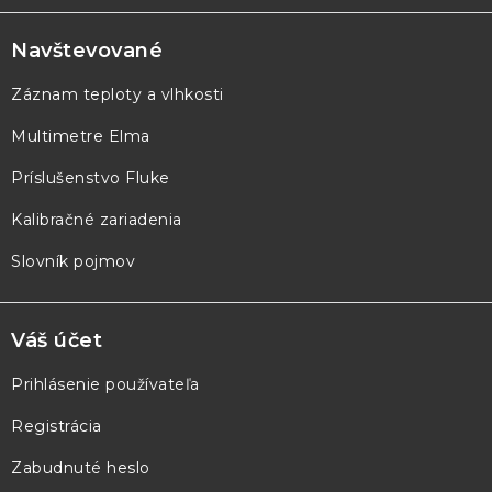
á
p
Navštevované
ä
Záznam teploty a vlhkosti
t
Multimetre Elma
i
e
Príslušenstvo Fluke
Kalibračné zariadenia
Slovník pojmov
Váš účet
Prihlásenie používateľa
Registrácia
Zabudnuté heslo