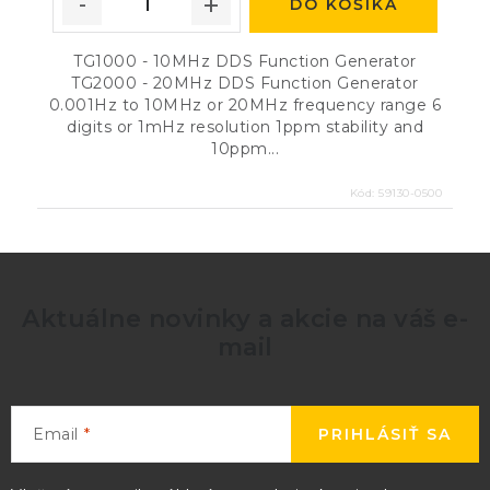
DO KOŠÍKA
TG1000 - 10MHz DDS Function Generator
TG2000 - 20MHz DDS Function Generator
0.001Hz to 10MHz or 20MHz frequency range 6
digits or 1mHz resolution 1ppm stability and
10ppm...
Kód:
59130-0500
Aktuálne novinky a akcie na váš e-
mail
Email
PRIHLÁSIŤ SA