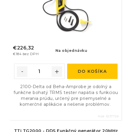
€226,32
Na objednávku
€184 bez DPH
DO KOŠÍKA
2100-Delta od Beha-Amprobe je odolný a
funkčne bohatý TRMS tester napätia s funkciou
merania prúdu, určený pre priemyselné a
komerčné aplikácie a riešenie problémov.
Kód:
5237726
TTi TG2000 - DDS Funkčný generátor 20MHz