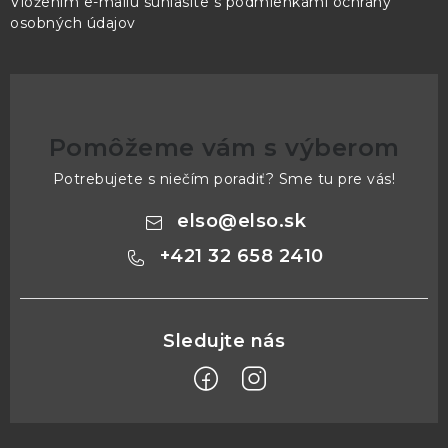
Vložením e-mailu súhlasíte s
podmienkami ochrany
osobných údajov
Pomôžeme vám s výberom
Potrebujete s niečím poradiť? Sme tu pre vás!
elso
@
elso.sk
+421 32 658 2410
Z