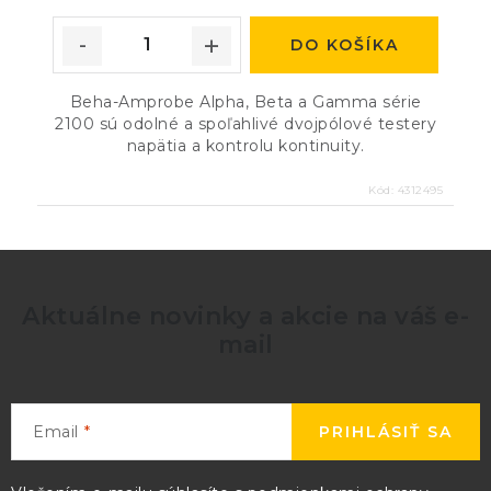
DO KOŠÍKA
Beha-Amprobe Alpha, Beta a Gamma série
2100 sú odolné a spoľahlivé dvojpólové testery
napätia a kontrolu kontinuity.
Kód:
4312495
Aktuálne novinky a akcie na váš e-
mail
Email
PRIHLÁSIŤ SA