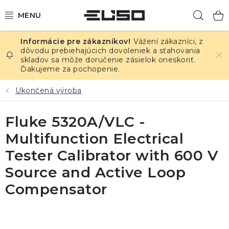
Prejsť
Hľad
na
obsah
Vážení zákazníci, z
ELEKTRINA
dôvodu prebiehajúcich dovoleniek a sťahovania
skladov sa môže doručenie zásielok oneskoriť.
Ďakujeme za pochopenie.
TEPLOTA A VLHKOSŤ
Ukončená výroba
TLAK A ÚNIKY
Fluke 5320A/VLC -
ZÁZNAMNÍKY
Multifunction Electrical
KALIBRÁCIA
Tester Calibrator with 600 V
Source and Active Loop
TLAČ DPS
Compensator
OSTATNÉ