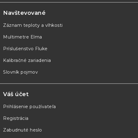
á
p
Navštevované
ä
Záznam teploty a vlhkosti
t
Multimetre Elma
i
e
Príslušenstvo Fluke
Kalibračné zariadenia
Slovník pojmov
Váš účet
Prihlásenie používateľa
Registrácia
Zabudnuté heslo