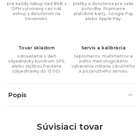
pre každý nákup nad 80€ s
platby a doručenia pre vaše
DPH vytvorený cez náš
pohodlie. Prijímame
eshop s doručením na
platobné karty, Google Pay
Slovensko.
alebo Apple Pay.
Tovar skladom
Servis a kalibrácia
odosielame v deň
teplomerov, multimetrov a
objednávky kuriérom SPS
iného metrologického
alebo službou Packeta
vybavenia vrátane záručného
(objednávky do 13:00).
a pozáručného servisu.
Popis
Súvisiaci tovar