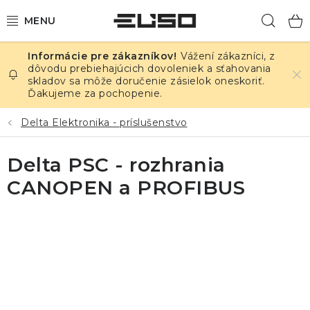
Prejsť
Hľad
na
obsah
Vážení zákazníci, z
ELEKTRINA
dôvodu prebiehajúcich dovoleniek a sťahovania
skladov sa môže doručenie zásielok oneskoriť.
Ďakujeme za pochopenie.
TEPLOTA A VLHKOSŤ
Delta Elektronika - príslušenstvo
TLAK A ÚNIKY
Delta PSC - rozhrania
ZÁZNAMNÍKY
CANOPEN a PROFIBUS
KALIBRÁCIA
TLAČ DPS
OSTATNÉ