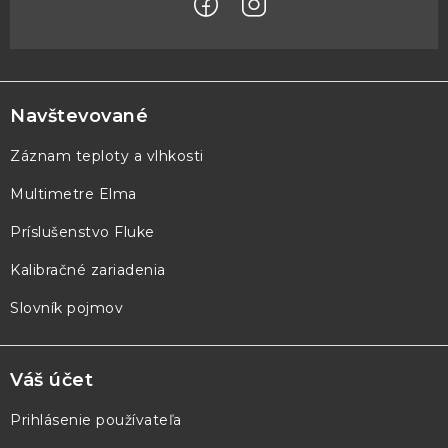
Z
á
p
Navštevované
ä
Záznam teploty a vlhkosti
t
Multimetre Elma
i
e
Príslušenstvo Fluke
Kalibračné zariadenia
Slovník pojmov
Váš účet
Prihlásenie používateľa