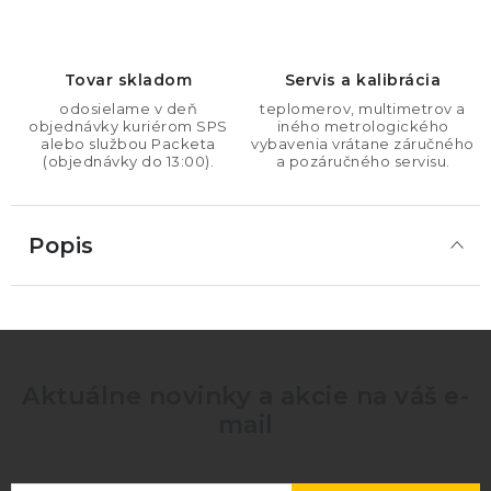
Tovar skladom
Servis a kalibrácia
odosielame v deň
teplomerov, multimetrov a
objednávky kuriérom SPS
iného metrologického
alebo službou Packeta
vybavenia vrátane záručného
(objednávky do 13:00).
a pozáručného servisu.
Popis
Aktuálne novinky a akcie na váš e-
mail