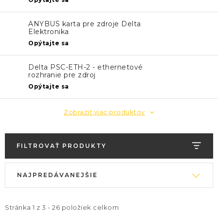
KONTAKTY
ANYBUS karta pre zdroje Delta
BLOG
Elektronika
Opýtajte sa
ZNAČKY
Delta PSC-ETH-2 - ethernetové
rozhranie pre zdroj
Obchodné podmienky
GDPR
Slovník pojmov
Opýtajte sa
Zobraziť viac produktov
FILTROVAŤ PRODUKTY
V
R
NAJPREDÁVANEJŠIE
ý
a
p
d
i
e
Stránka
1
z
3
-
26
položiek celkom