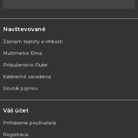
Z
á
p
Navštevované
ä
Záznam teploty a vlhkosti
t
Multimetre Elma
i
e
Príslušenstvo Fluke
Kalibračné zariadenia
Slovník pojmov
Váš účet
Prihlásenie používateľa
Registrácia