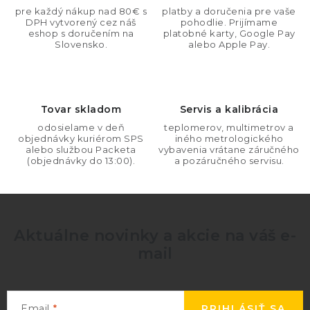
r
pre každý nákup nad 80€ s
platby a doručenia pre vaše
a
v
DPH vytvorený cez náš
pohodlie. Prijímame
n
eshop s doručením na
platobné karty, Google Pay
k
Slovensko.
alebo Apple Pay.
i
y
e
v
ý
Tovar skladom
Servis a kalibrácia
p
i
odosielame v deň
teplomerov, multimetrov a
objednávky kuriérom SPS
iného metrologického
s
alebo službou Packeta
vybavenia vrátane záručného
(objednávky do 13:00).
a pozáručného servisu.
u
Aktuálne novinky a akcie na váš e-
mail
Email
PRIHLÁSIŤ SA