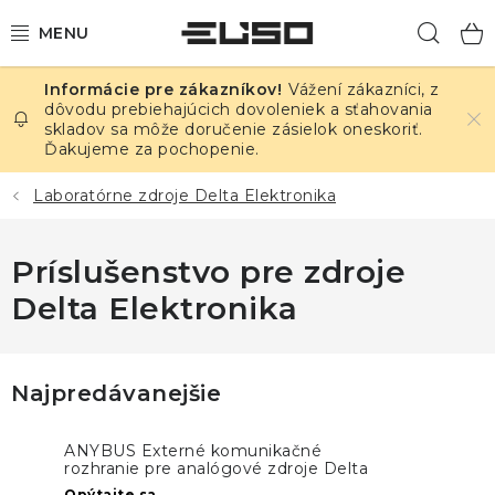
Prejsť
Hľad
na
obsah
Vážení zákazníci, z
ELEKTRINA
dôvodu prebiehajúcich dovoleniek a sťahovania
skladov sa môže doručenie zásielok oneskoriť.
Ďakujeme za pochopenie.
TEPLOTA A VLHKOSŤ
Laboratórne zdroje Delta Elektronika
TLAK A ÚNIKY
Príslušenstvo pre zdroje
ZÁZNAMNÍKY
Delta Elektronika
KALIBRÁCIA
TLAČ DPS
Najpredávanejšie
OSTATNÉ
ANYBUS Externé komunikačné
rozhranie pre analógové zdroje Delta
Elektronika
Opýtajte sa