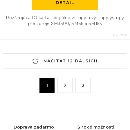
DETAIL
Rozširujúca IO karta - digiálne vstupy a výstupy ýstupy
pre zdroje SM3300, SM6k a SM15k
Kód:
3001
O
NAČÍTAŤ 12 ĎALŠÍCH
v
l
á
S
1
3
d
t
a
r
c
á
n
i
k
e
o
p
Doprava zadarmo
Široké možnosti
v