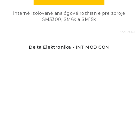
Interné izolované analógové rozhranie pre zdroje
SM3300, SM6k a SM15k
Kód:
3003
Delta Elektronika - INT MOD CON