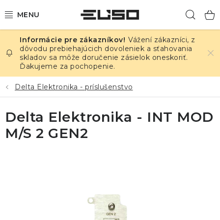
Prejsť
Hľad
na
obsah
Vážení zákazníci, z
ELEKTRINA
dôvodu prebiehajúcich dovoleniek a sťahovania
skladov sa môže doručenie zásielok oneskoriť.
Ďakujeme za pochopenie.
TEPLOTA A VLHKOSŤ
Delta Elektronika - príslušenstvo
TLAK A ÚNIKY
Delta Elektronika - INT MOD
ZÁZNAMNÍKY
M/S 2 GEN2
KALIBRÁCIA
TLAČ DPS
OSTATNÉ