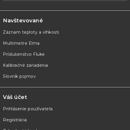
Z
á
p
Navštevované
ä
Záznam teploty a vlhkosti
t
Multimetre Elma
i
e
Príslušenstvo Fluke
Kalibračné zariadenia
Slovník pojmov
Váš účet
Prihlásenie používateľa
Registrácia