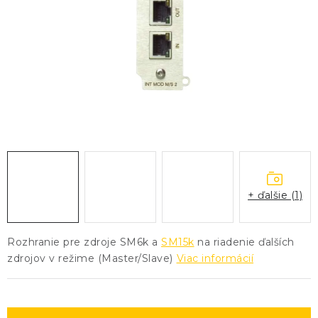
KONTAKTY
BLOG
ZNAČKY
Obchodné podmienky
GDPR
Slovník pojmov
+ ďalšie (1)
Rozhranie pre zdroje SM6k a
SM15k
na riadenie ďalších
zdrojov v režime (Master/Slave)
Viac informácií