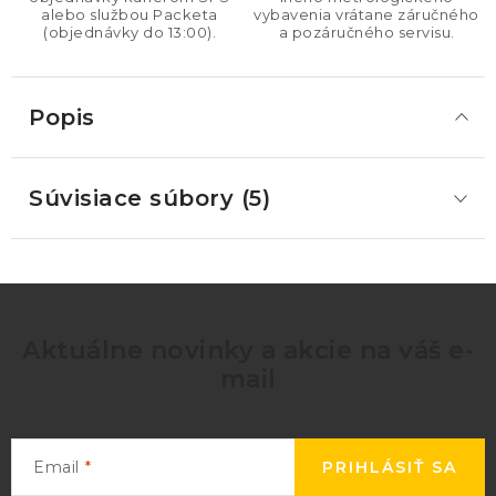
alebo službou Packeta
vybavenia vrátane záručného
(objednávky do 13:00).
a pozáručného servisu.
Popis
Súvisiace súbory (5)
Aktuálne novinky a akcie na váš e-
mail
Email
PRIHLÁSIŤ SA