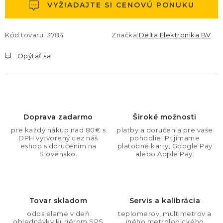
VYŽIADAJTE SI CENOVÚ PONUKU
Kód tovaru:
3784
Značka:
Delta Elektronika BV
Opýtať sa
Doprava zadarmo
Široké možnosti
pre každý nákup nad 80€ s
platby a doručenia pre vaše
DPH vytvorený cez náš
pohodlie. Prijímame
eshop s doručením na
platobné karty, Google Pay
Slovensko.
alebo Apple Pay.
Tovar skladom
Servis a kalibrácia
odosielame v deň
teplomerov, multimetrov a
objednávky kuriérom SPS
iného metrologického