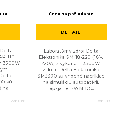
anie
Cena na požiadanie
DETAIL
 Delta
Laboratórny zdroj Delta
AR-110
Elektronika SM 18-220 (18V,
om 3300W
220A) s výkonom 3300W.
nými
Zdroje Delta Elektronika
Delta
SM3300 sú vhodné napríklad
00 sú
na simuláciu autobatérií,
d na
napájanie PWM DC...
Kód:
1288
Kód:
1286