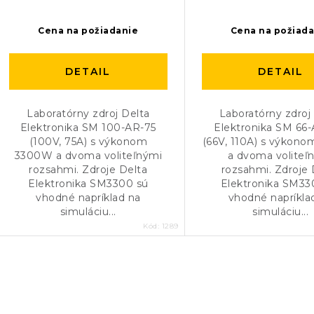
Cena na požiadanie
Cena na požiad
DETAIL
DETAIL
Laboratórny zdroj Delta
Laboratórny zdroj
Elektronika SM 100-AR-75
Elektronika SM 66-
(100V, 75A) s výkonom
(66V, 110A) s výkon
3300W a dvoma voliteľnými
a dvoma voliteľ
rozsahmi. Zdroje Delta
rozsahmi. Zdroje 
Elektronika SM3300 sú
Elektronika SM33
vhodné napríklad na
vhodné napríkla
simuláciu...
simuláciu...
Kód:
1289
O