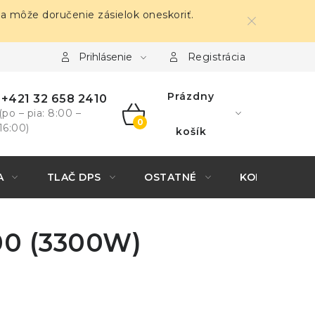
sa môže doručenie zásielok oneskoriť.
Prihlásenie
Registrácia
Prázdny
+421 32 658 2410
(po – pia: 8:00 –
16:00)
NÁKUPNÝ
košík
KOŠÍK
A
TLAČ DPS
OSTATNÉ
KONTAKTY
00 (3300W)