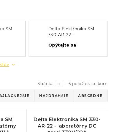
ika SM
Delta Elektronika SM
330-AR-22 -
zdroj
laboratórny DC zdroj
Opýtajte sa
330V/22A
uktov
Stránka
1
z
1
-
6
položiek celkom
AJLACNEJŠIE
NAJDRAHŠIE
ABECEDNE
ka SM
Delta Elektronika SM 330-
ratórny
AR-22 - laboratórny DC