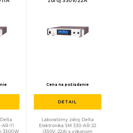
/11A
zdroj 330V/22A
anie
Cena na požiadanie
DETAIL
 Delta
Laboratórny zdroj Delta
-AR-11
Elektronika SM 330-AR-22
om 3300W
(330V, 22A) s výkonom