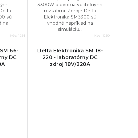
nými
3300W a dvoma voliteľnými
Delta
rozsahmi. Zdroje Delta
00 sú
Elektronika SM3300 sú
d na
vhodné napríklad na
simuláciu...
Kód:
1291
Kód:
1290
 SM 66-
Delta Elektronika SM 18-
órny DC
220 - laboratórny DC
0A
zdroj 18V/220A