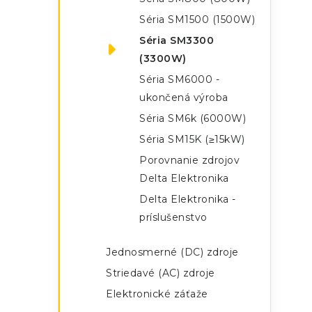
Séria SM1500 (1500W)
i
Séria SM3300
(3300W)
Séria SM6000 -
ukončená výroba
Séria SM6k (6000W)
Séria SM15K (≥15kW)
Porovnanie zdrojov
Delta Elektronika
Delta Elektronika -
príslušenstvo
Jednosmerné (DC) zdroje
Striedavé (AC) zdroje
Elektronické záťaže