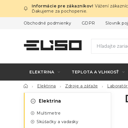
Prejsť
Vážení zákazníc
na
Ďakujeme za pochopenie.
obsah
Obchodné podmienky
GDPR
Slovník p
ELEKTRINA
TEPLOTA A VLHKOSŤ
Domov
Elektrina
Zdroje a záťaže
Laboratór
B
K
Preskočiť
Elektrina
kategórie
a
o
Multimetre
t
č
Skúšačky a vadasky
e