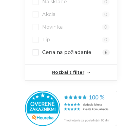
Na sklade
0
l
Akcia
0
Novinka
0
Tip
0
Cena na požiadanie
6
i
Rozbaliť filter
r