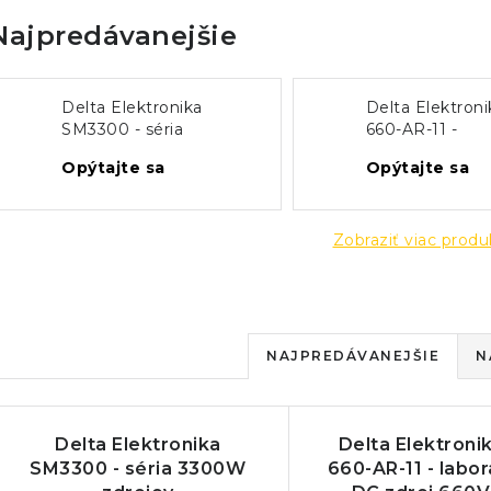
Najpredávanejšie
Delta Elektronika
Delta Elektron
SM3300 - séria
660-AR-11 -
3300W zdrojov
laboratórny DC 
Opýtajte sa
Opýtajte sa
660V/11A
Zobraziť viac prod
R
NAJPREDÁVANEJŠIE
N
a
V
d
Delta Elektronika
Delta Elektroni
ý
e
SM3300 - séria 3300W
660-AR-11 - labo