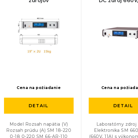
zdrojov
DC zdroj 660V
p
n
i
s
e
p
p
r
r
o
o
d
d
u
u
Cena na požiadanie
Cena na požiad
k
k
DETAIL
DETAIL
t
t
o
o
Model Rozsah napätia (V)
Laboratórny zdroj
Rozsah prúdu (A) SM 18-220
Elektronika SM 660
v
v
0-18 0-220 SM 66-AR-110
(660V, 11A) s výkon