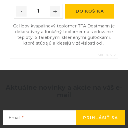
DO KOŠÍKA
Galileov kvapalinový teplomer TFA Dostmann je
dekoratívny a funkčný teplomer na sledovanie
teploty. S farebnými sklenenými guľôčkami,
ktoré stúpajú a klesajú v závislosti od...
Kód:
18.1010
Aktuálne novinky a akcie na váš e-
mail
Email
PRIHLÁSIŤ SA