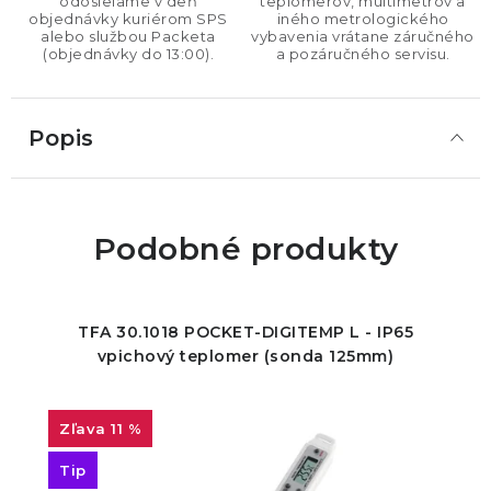
odosielame v deň
teplomerov, multimetrov a
objednávky kuriérom SPS
iného metrologického
alebo službou Packeta
vybavenia vrátane záručného
(objednávky do 13:00).
a pozáručného servisu.
Popis
Podobné produkty
TFA 30.1018 POCKET-DIGITEMP L - IP65
vpichový teplomer (sonda 125mm)
11 %
Tip