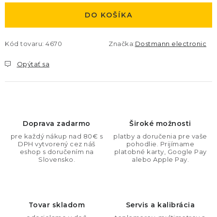
DO KOŠÍKA
Kód tovaru:
4670
Značka:
Dostmann electronic
Opýtať sa
Doprava zadarmo
Široké možnosti
pre každý nákup nad 80€ s
platby a doručenia pre vaše
DPH vytvorený cez náš
pohodlie. Prijímame
eshop s doručením na
platobné karty, Google Pay
Slovensko.
alebo Apple Pay.
Tovar skladom
Servis a kalibrácia