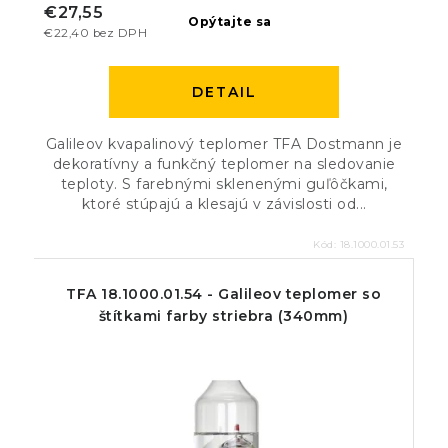
€27,55
Opýtajte sa
€22,40 bez DPH
DETAIL
Galileov kvapalinový teplomer TFA Dostmann je
dekoratívny a funkčný teplomer na sledovanie
teploty. S farebnými sklenenými guľôčkami,
ktoré stúpajú a klesajú v závislosti od...
Kód:
18.1000.01.53
TFA 18.1000.01.54 - Galileov teplomer so
štítkami farby striebra (340mm)