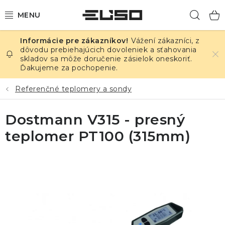
Prejsť
Hľad
na
obsah
Vážení zákazníci, z
ELEKTRINA
dôvodu prebiehajúcich dovoleniek a sťahovania
skladov sa môže doručenie zásielok oneskoriť.
Ďakujeme za pochopenie.
TEPLOTA A VLHKOSŤ
Referenčné teplomery a sondy
TLAK A ÚNIKY
Dostmann V315 - presný
ZÁZNAMNÍKY
teplomer PT100 (315mm)
KALIBRÁCIA
TLAČ DPS
OSTATNÉ