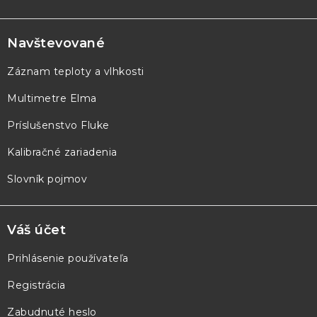
Z
á
p
Navštevované
ä
Záznam teploty a vlhkosti
t
Multimetre Elma
i
e
Príslušenstvo Fluke
Kalibračné zariadenia
Slovník pojmov
Váš účet
Prihlásenie používateľa
Registrácia
Zabudnuté heslo