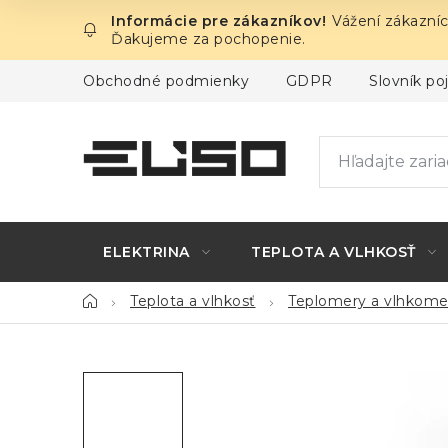
Prejsť
Vážení zákazníc
na
Ďakujeme za pochopenie.
obsah
Obchodné podmienky
GDPR
Slovník p
ELEKTRINA
TEPLOTA A VLHKOSŤ
Domov
Teplota a vlhkosť
Teplomery a vlhkome