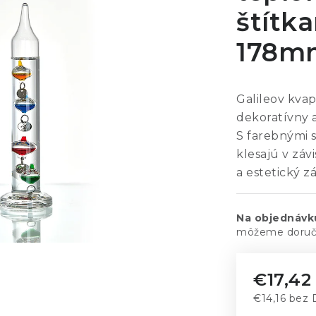
štítka
178m
Galileov kva
dekoratívny 
S farebnými 
klesajú v záv
a estetický 
Na objednávk
€17,42
€14,16 bez
Jednotkov