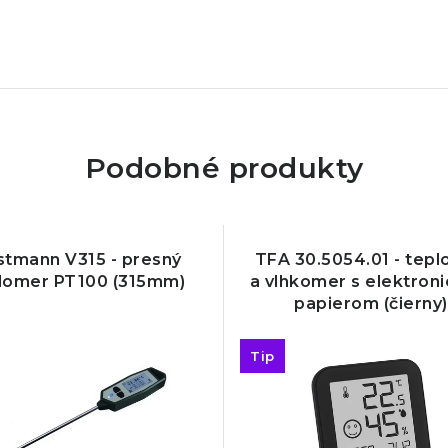
Podobné produkty
tmann V315 - presný
TFA 30.5054.01 - tep
lomer PT100 (315mm)
a vlhkomer s elektron
papierom (čierny)
Tip