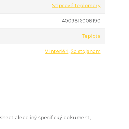
Stĺpcové teplomery
4009816008190
Teplota
V interiéri
,
So stojanom
sheet alebo iný špecifický dokument,