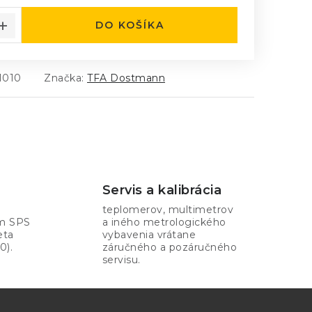
DO KOŠÍKA
1010
Značka:
TFA Dostmann
Servis a kalibrácia
teplomerov, multimetrov
om SPS
a iného metrologického
eta
vybavenia vrátane
0).
záručného a pozáručného
servisu.