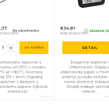
,37
€34,81
(4
Na objednávku
Skladom
60 bez DPH
€28,30 bez DPH
DETAIL
DO KOŠÍKA
ofesionálny teplomer s
Elegantný teplomer 
nosťou ±0.05°C v rozsahu
vlhkomerom. Displej 
0°C až +180°C. Rozmery
elektronický papier s mož
dy 315 × 6mm. Digitálny
prepnúť pozadie na biele 
teplomer s diplejom z
čierne (inverzné zobraze
ronického papiera. Výborná
Smajlík indikuje optimá
čitateľnosť...
vlhkosť....
Kód:
4670
Kó