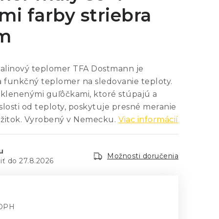
mi farby striebra
m
palinový teplomer TFA Dostmann je
a funkčný teplomer na sledovanie teploty.
sklenenými guľôčkami, ktoré stúpajú a
islosti od teploty, poskytuje presné meranie
zážitok. Vyrobený v Nemecku.
Viac informácií
u
Možnosti doručenia
27.8.2026
 DPH
á cena: