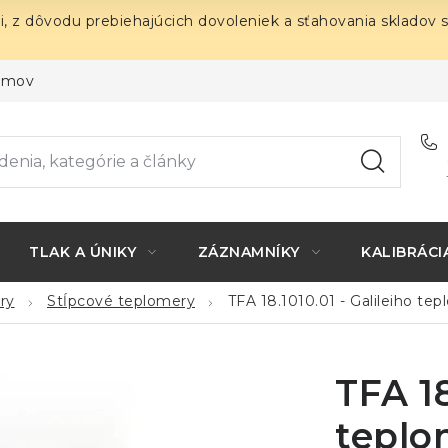
i, z dôvodu prebiehajúcich dovoleniek a sťahovania skladov 
ojmov
TLAK A ÚNIKY
ZÁZNAMNÍKY
KALIBRÁCI
ry
Stĺpcové teplomery
TFA 18.1010.01 - Galileiho te
TFA 18
teplo