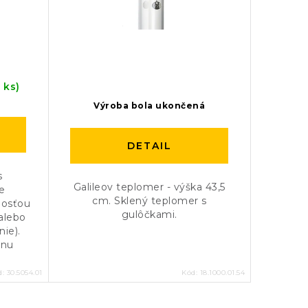
 ks)
Výroba bola ukončená
DETAIL
s
Galileov teplomer - výška 43,5
je
cm. Sklený teplomer s
nosťou
gulôčkami.
alebo
nie).
lnu
d:
30.5054.01
Kód:
18.1000.01.54