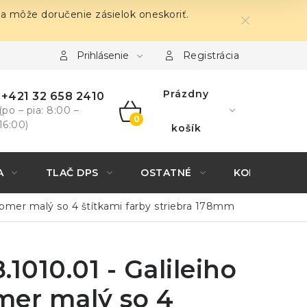
sa môže doručenie zásielok oneskoriť.
Prihlásenie
Registrácia
Prázdny
+421 32 658 2410
(po – pia: 8:00 –
16:00)
NÁKUPNÝ
košík
KOŠÍK
A
TLAČ DPS
OSTATNÉ
KONTAKTY
plomer malý so 4 štítkami farby striebra 178mm
.1010.01 - Galileiho
mer malý so 4