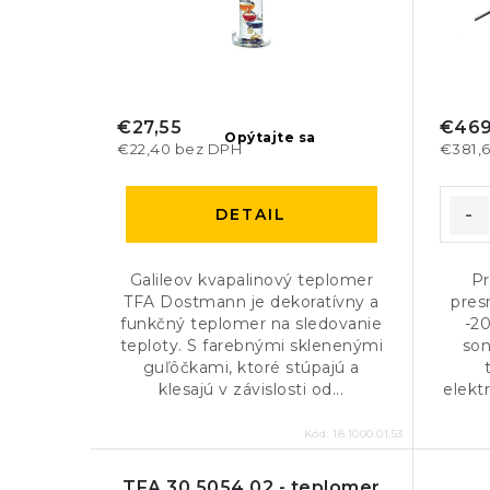
€27,55
€469
Opýtajte sa
€22,40 bez DPH
€381,
DETAIL
Galileov kvapalinový teplomer
Pr
TFA Dostmann je dekoratívny a
pres
funkčný teplomer na sledovanie
-2
teploty. S farebnými sklenenými
son
guľôčkami, ktoré stúpajú a
klesajú v závislosti od...
elekt
Kód:
18.1000.01.53
TFA 30.5054.02 - teplomer