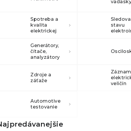
vadask
Spotreba a
Sledova
kvalita
stavu
elektrickej
siete
Generátory,
čítače,
Oscilos
analyzátory
Záznam
Zdroje a
elektric
záťaže
veličín
Automotive
testovanie
Najpredávanejšie