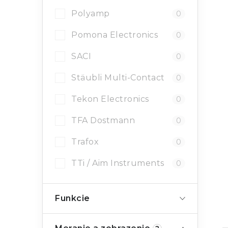
Polyamp
0
Pomona Electronics
0
SACI
0
Stäubli Multi-Contact
0
Tekon Electronics
0
TFA Dostmann
0
Trafox
0
TTi / Aim Instruments
0
Funkcie