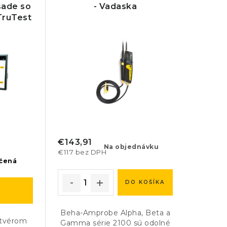
 sade so
- Vadaska
TruTest
€143,91
Na objednávku
€117 bez DPH
nčená
DO KOŠÍKA
Beha-Amprobe Alpha, Beta a
ftvérom
Gamma série 2100 sú odolné