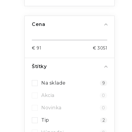
i
Cena
€
91
€
3051
Štítky
Na sklade
9
Akcia
0
Novinka
0
Tip
2