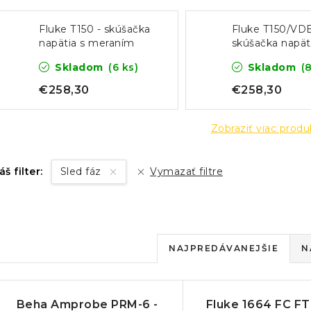
Fluke T150 - skúšačka
Fluke T150/VDE
napätia s meraním
skúšačka napät
odporu
meraním odpo
Skladom
(6 ks)
Skladom
(
(verzia VDE)
€258,30
€258,30
Zobraziť viac prod
áš filter:
Sled fáz
Vymazať filtre
R
NAJPREDÁVANEJŠIE
N
a
V
d
Beha Amprobe PRM-6 -
Fluke 1664 FC FT