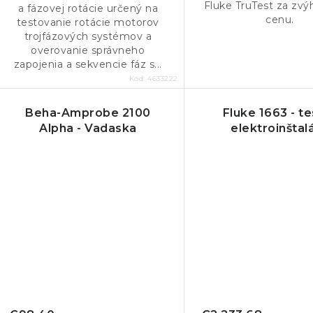
Fluke TruTest za zv
v
a fázovej rotácie určený na
v
cenu.
testovanie rotácie motorov
trojfázových systémov a
overovanie správneho
zapojenia a sekvencie fáz s...
Kód:
4633222
Beha-Amprobe 2100
Fluke 1663 - te
Alpha - Vadaska
elektroinštalá