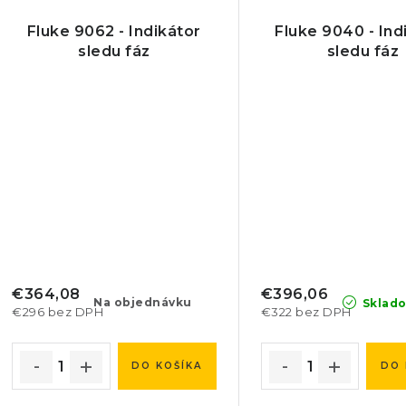
Fluke 9062 - Indikátor
Fluke 9040 - Ind
sledu fáz
sledu fáz
€364,08
€396,06
Na objednávku
Sklad
€296 bez DPH
€322 bez DPH
DO KOŠÍKA
DO 