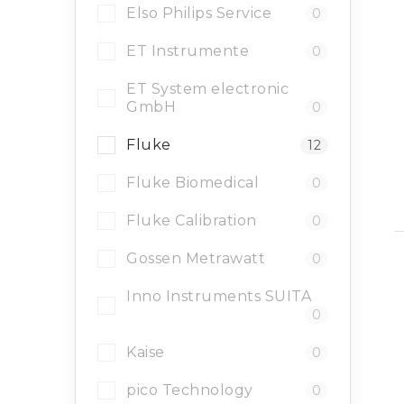
Elso Philips Service
0
ET Instrumente
0
ET System electronic
GmbH
0
Fluke
12
Fluke Biomedical
0
Fluke Calibration
0
Gossen Metrawatt
0
Inno Instruments SUITA
0
Kaise
0
pico Technology
0