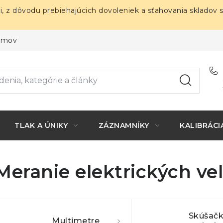
i, z dôvodu prebiehajúcich dovoleniek a sťahovania skladov 
ojmov
TLAK A ÚNIKY
ZÁZNAMNÍKY
KALIBRÁCI
Meranie elektrických vel
Skúšačk
Multimetre