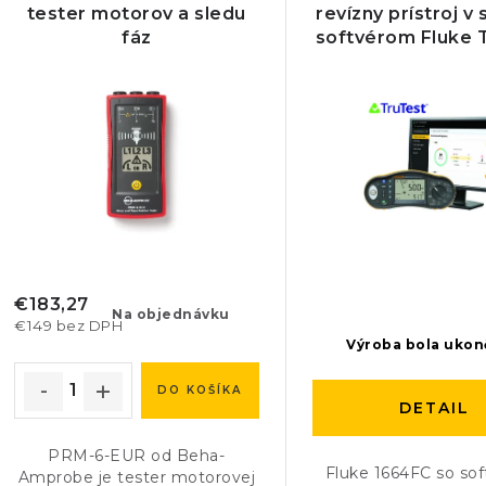
ý
e
tester motorov a sledu
revízny prístroj v
fáz
softvérom Fluke 
p
n
i
s
e
p
p
r
r
o
o
d
d
€183,27
Na objednávku
€149 bez DPH
u
u
Výroba bola uko
k
k
DO KOŠÍKA
DETAIL
t
t
o
PRM-6-EUR od Beha-
o
Fluke 1664FC so so
Amprobe je tester motorovej