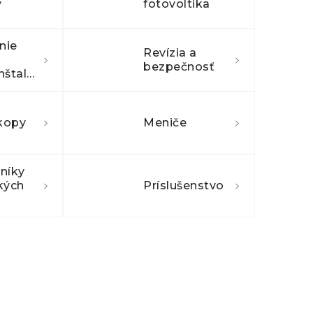
y
fotovoltika
nie
Revízia a
bezpečnosť
elektroinštalácie
kopy
Meniče
níky
kých
Príslušenstvo