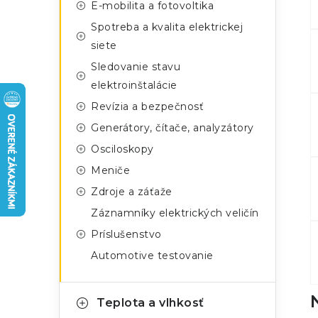
n
E-mobilita a fotovoltika
g
ý
Spotreba a kvalita elektrickej
ó
siete
p
r
Sledovanie stavu
a
i
elektroinštalácie
e
n
Revízia a bezpečnosť
Generátory, čítače, analyzátory
e
Osciloskopy
l
Meniče
Zdroje a záťaže
Záznamníky elektrických veličín
Príslušenstvo
Automotive testovanie
Teplota a vlhkosť