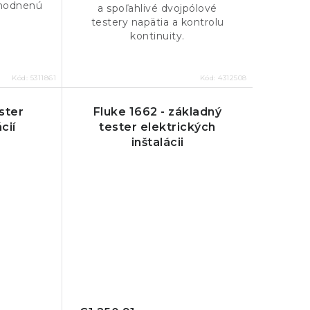
ýhodnenú
a spoľahlivé dvojpólové
testery napätia a kontrolu
kontinuity.
Kód:
5311861
Kód:
4312508
ster
Fluke 1662 - základný
cií
tester elektrických
inštalácii