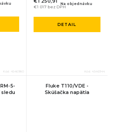
€1 250,91
návku
Na objednávku
€1 017 bez DPH
DETAIL
Kód:
4546980
Kód:
4546944
RM-5-
Fluke T110/VDE -
 sledu
Skúšačka napätia