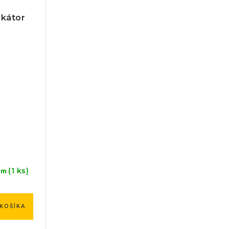
ikátor
(1 ks)
om
KOŠÍKA