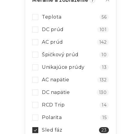
Meranie a zobrazenie
?
Teplota
56
DC prúd
101
AC prúd
142
Špičkový prúd
10
Unikajúce prúdy
13
AC napätie
132
DC napätie
130
RCD Trip
14
Polarita
15
Sled fáz
23