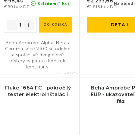
€98,40
€2 233,68
(1 ks)
Na objed
Skladom
€80 bez DPH
€1 816 bez DPH
DETAIL
DO KOŠÍKA
Beha-Amprobe Alpha, Beta a
Gamma série 2100 sú odolné
a spoľahlivé dvojpólové
testery napätia a kontrolu
kontinuity.
Kód:
4312495
Fluke 1664 FC - pokročilý
Beha Amprobe P
tester elektroinštalácií
EUR - ukazovateľ
fáz