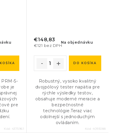
€148,83
návku
Na objednávku
€121 bez DPH
KOŠÍKA
DO KOŠÍKA
z PRM-5-
Robustný, vysoko kvalitný
obe je
dvojpólový tester napätia pre
správnej
rýchle výsledky testov,
fázových
obsahuje moderné meracie a
čové pre
bezpečnostné
dzku
technológie.Teraz viac
dení.
odolnejší s jednoduchým
ovládaním.
Kód:
4375961
Kód:
4093088