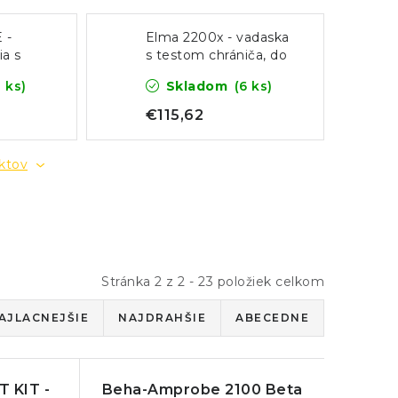
 -
Elma 2200x - vadaska
ia s
s testom chrániča, do
ru
1500 V DC
8 ks)
Skladom
(6 ks)
€115,62
uktov
Stránka
2
z
2
-
23
položiek celkom
AJLACNEJŠIE
NAJDRAHŠIE
ABECEDNE
T KIT -
Beha-Amprobe 2100 Beta