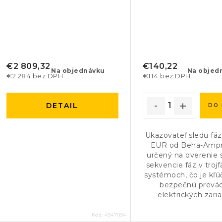
€2 809,32
€140,22
Na objednávku
Na objed
€2 284 bez DPH
€114 bez DPH
DETAIL
DO 
Ukazovateľ sledu fá
EUR od Beha-Ampr
určený na overenie 
sekvencie fáz v troj
systémoch, čo je kľú
bezpečnú prevá
elektrických zaria
Kód:
4547054