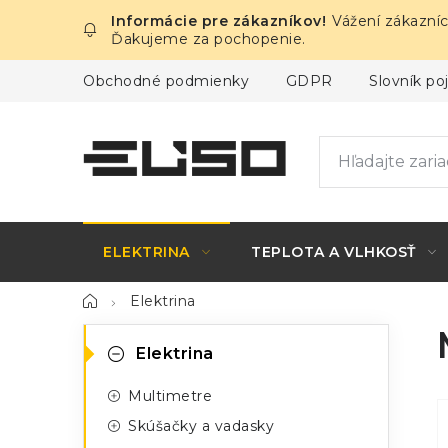
Prejsť
Vážení zákazníc
na
Ďakujeme za pochopenie.
obsah
Obchodné podmienky
GDPR
Slovník p
ELEKTRINA
TEPLOTA A VLHKOSŤ
Domov
Elektrina
B
K
Preskočiť
Elektrina
kategórie
a
o
Multimetre
t
č
Skúšačky a vadasky
e