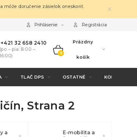
sa môže doručenie zásielok oneskoriť.
Prihlásenie
Registrácia
Prázdny
+421 32 658 2410
(po – pia: 8:00 –
16:00)
NÁKUPNÝ
košík
KOŠÍK
A
TLAČ DPS
OSTATNÉ
KONTAKTY
ičín
, Strana 2
y a
E-mobilita a