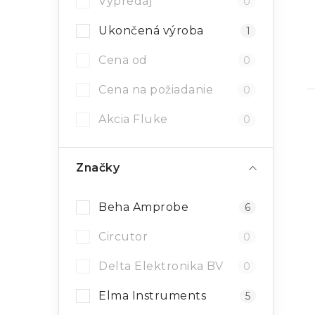
Výpredaj
0
Ukončená výroba
1
Cena od
0
Cena na požiadanie
0
Akcia Fluke
0
Značky
Beha Amprobe
6
Circutor
0
Delta Elektronika BV
0
Elma Instruments
5