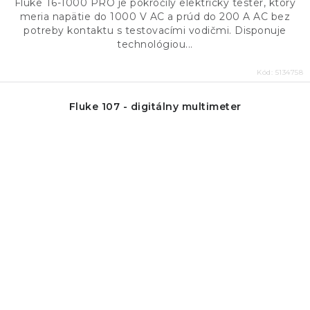
Fluke T6-1000 PRO je pokročilý elektrický tester, ktorý
meria napätie do 1000 V AC a prúd do 200 A AC bez
potreby kontaktu s testovacími vodičmi. Disponuje
technológiou...
Kód:
5134758
Fluke 107 - digitálny multimeter