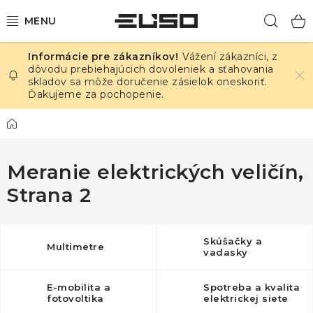
Prejsť
Hľad
na
obsah
Vážení zákazníci, z
ELEKTRINA
dôvodu prebiehajúcich dovoleniek a sťahovania
skladov sa môže doručenie zásielok oneskoriť.
Ďakujeme za pochopenie.
TEPLOTA A VLHKOSŤ
Domov
TLAK A ÚNIKY
Meranie elektrických veličín
,
ZÁZNAMNÍKY
Strana 2
KALIBRÁCIA
TLAČ DPS
Skúšačky a
Multimetre
vadasky
OSTATNÉ
E-mobilita a
Spotreba a kvalita
fotovoltika
elektrickej siete