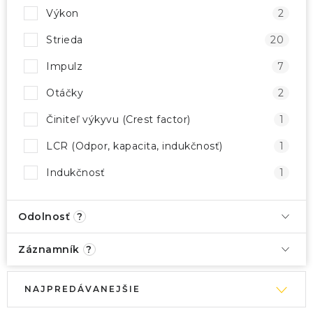
Výkon
2
Strieda
20
Impulz
7
Otáčky
2
Činiteľ výkyvu (Crest factor)
1
LCR (Odpor, kapacita, indukčnosť)
1
Indukčnosť
1
Odolnosť
?
Záznamník
?
V
R
NAJPREDÁVANEJŠIE
ý
a