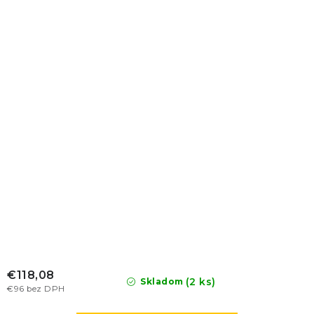
€118,08
(2 ks)
Skladom
€96 bez DPH