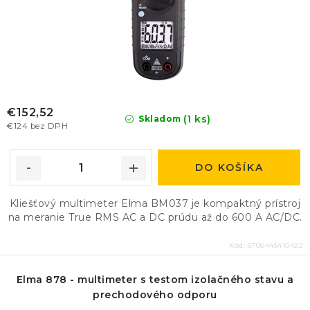
€152,52
(1 ks)
Skladom
€124 bez DPH
DO KOŠÍKA
Kliešťový multimeter Elma BM037 je kompaktný prístroj
na meranie True RMS AC a DC prúdu až do 600 A AC/DC.
Kód:
5706445410422
Elma 878 - multimeter s testom izolačného stavu a
prechodového odporu