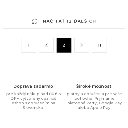
O
NAČÍTAŤ 12 ĎALŠÍCH
v
l
á
S
1
2
11
d
t
a
r
c
á
n
i
k
e
o
p
Doprava zadarmo
Široké možnosti
v
r
pre každý nákup nad 80€ s
platby a doručenia pre vaše
a
v
DPH vytvorený cez náš
pohodlie. Prijímame
n
eshop s doručením na
platobné karty, Google Pay
k
Slovensko.
alebo Apple Pay.
i
y
e
v