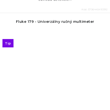
Kód:
5706445410392
Fluke 179 - Univerzálny ručný multimeter
Tip