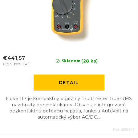
€441,57
(28 ks)
Skladom
€359 bez DPH
DETAIL
Fluke 117 je kompaktný digitálny multimeter True-RMS
navrhnutý pre elektrikárov. Obsahuje integrovanú
bezkontaktnú detekciu napätia, funkciu AutoVolt na
automatický výber AC/DC...
Kód:
2583647