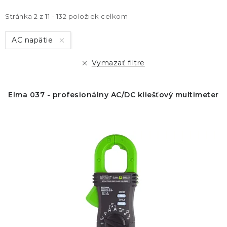
p
d
i
e
Stránka
2
z
11
-
132
položiek celkom
s
n
AC napätie
p
i
r
e
Vymazať filtre
o
p
d
r
Elma 037 - profesionálny AC/DC kliešťový multimeter
u
o
k
d
t
u
o
k
v
t
o
v