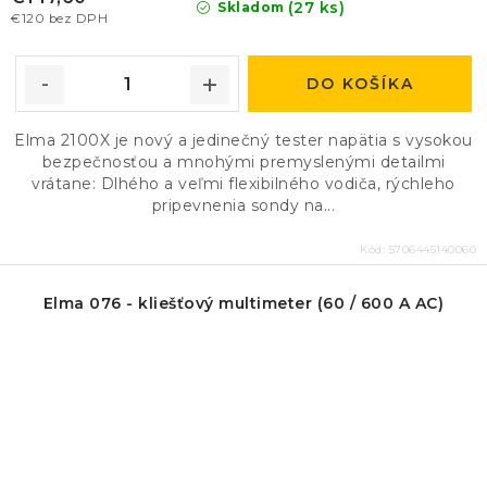
(27 ks)
Skladom
€120 bez DPH
DO KOŠÍKA
Elma 2100X je nový a jedinečný tester napätia s vysokou
bezpečnosťou a mnohými premyslenými detailmi
vrátane: Dlhého a veľmi flexibilného vodiča, rýchleho
pripevnenia sondy na...
Kód:
5706445140060
Elma 076 - kliešťový multimeter (60 / 600 A AC)