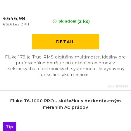
€646,98
(2 ks)
Skladom
€526 bez DPH
DETAIL
Fluke 179 je True-RMS digitálny multimeter, ideálny pre
profesionálne použitie pri riešení problémov v
elektrických a elektronických systémoch. Je vybavený
funkciami ako meranie...
Kód:
1592842
Fluke T6-1000 PRO - skúšačka s bezkontaktným
meraním AC prúdov
Tip