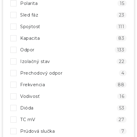
Polarita
15
Sled fáz
23
Spojitosť
111
Kapacita
83
Odpor
133
Izolačný stav
22
Prechodový odpor
4
Frekvencia
88
Vodivosť
16
Dióda
53
TC mV
27
Prúdová slučka
7