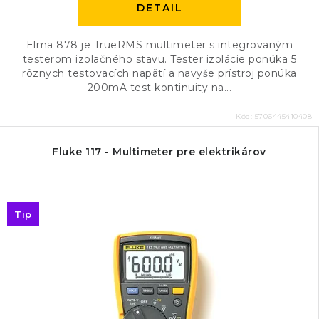
DETAIL
Elma 878 je TrueRMS multimeter s integrovaným
testerom izolačného stavu. Tester izolácie ponúka 5
rôznych testovacích napätí a navyše prístroj ponúka
200mA test kontinuity na...
Kód:
5706445410408
Fluke 117 - Multimeter pre elektrikárov
Tip