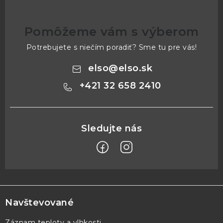
Pomôžeme vám s výberom
Potrebujete s niečím poradiť? Sme tu pre vás!
elso
@
elso.sk
+421 32 658 2410
Z
á
p
Navštevované
ä
Záznam teploty a vlhkosti