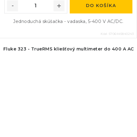
DO KOŠÍKA
Jednoduchá skúšačka - vadaska, 5-400 V AC/DC.
Kód:
5706445840243
Fluke 323 - TrueRMS kliešťový multimeter do 400 A AC