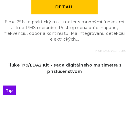
DETAIL
Elma 251s je praktický multimeter s mnohými funkciami
a True RMS meraním. Prístroj meria prúd, napätie,
frekvenciu, odpor a kontinuitu. Má integrovanú detekciu
elektrických...
Kód:
5706445410286
Fluke 179/EDA2 Kit - sada digitálneho multimetra s
príslušenstvom
Tip