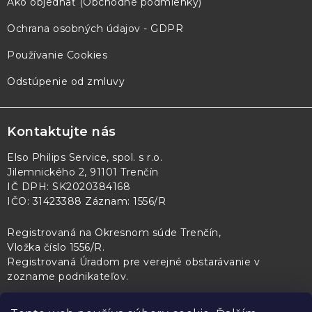
Ako objednať (Obchodné podmienky)
Ochrana osobných údajov - GDPR
Používanie Cookies
Odstúpenie od zmluvy
Kontaktujte nás
Elso Philips Service, spol. s r.o.
Jilemnického 2, 91101 Trenčín
IČ DPH: SK2020384168
IČO: 31423388 Záznam: 1556/R
Registrovaná na Okresnom súde Trenčín,
Vložka číslo 1556/R
.
Registrovaná Úradom pre verejné obstarávanie v
zozname podnikateľov
.