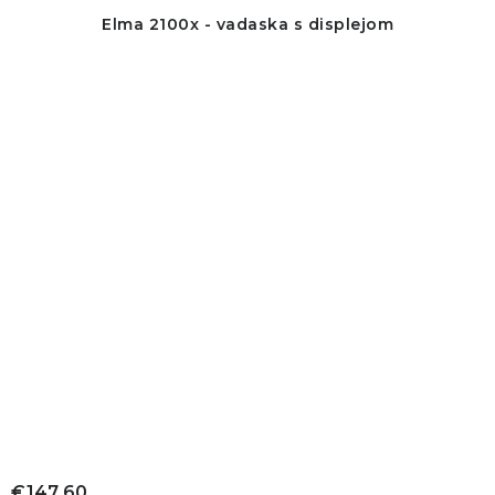
Elma 2100x - vadaska s displejom
€147,60