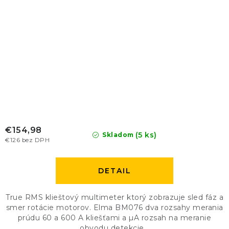
€154,98
(5 ks)
Skladom
€126 bez DPH
DETAIL
True RMS klieštový multimeter ktorý zobrazuje sled fáz a
smer rotácie motorov. Elma BM076 dva rozsahy merania
prúdu 60 a 600 A kliešťami a µA rozsah na meranie
obvodu detekcie...