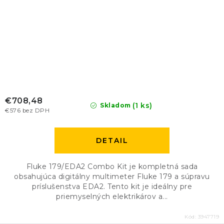
€708,48
(1 ks)
Skladom
€576 bez DPH
DETAIL
Fluke 179/EDA2 Combo Kit je kompletná sada
obsahujúca digitálny multimeter Fluke 179 a súpravu
príslušenstva EDA2. Tento kit je ideálny pre
priemyselných elektrikárov a...
Kód:
3947719