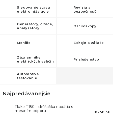
KONTAKTY
Sledovanie stavu
Revízia a
elektroinštalácie
bezpečnosť
BLOG
Generátory, čítače,
Osciloskopy
ZNAČKY
analyzátory
Obchodné podmienky
GDPR
Slovník pojmov
Meniče
Zdroje a záťaže
Záznamníky
Príslušenstvo
elektrických veličín
Automotive
testovanie
Najpredávanejšie
Fluke T150 - skúšačka napätia s
meraním odporu
€258,30