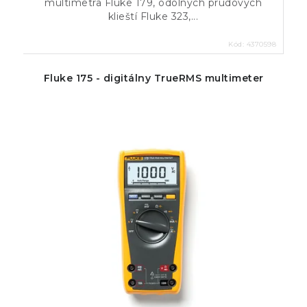
multimetra Fluke 179, odolných prúdových
klieští Fluke 323,...
Kód:
4370598
Fluke 175 - digitálny TrueRMS multimeter