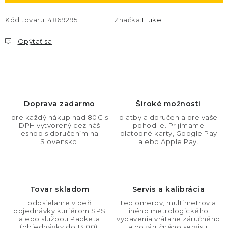
Kód tovaru:
4869295
Značka:
Fluke
Opýtať sa
Doprava zadarmo
Široké možnosti
pre každý nákup nad 80€ s
platby a doručenia pre vaše
DPH vytvorený cez náš
pohodlie. Prijímame
eshop s doručením na
platobné karty, Google Pay
Slovensko.
alebo Apple Pay.
Tovar skladom
Servis a kalibrácia
odosielame v deň
teplomerov, multimetrov a
objednávky kuriérom SPS
iného metrologického
alebo službou Packeta
vybavenia vrátane záručného
(objednávky do 13:00).
a pozáručného servisu.