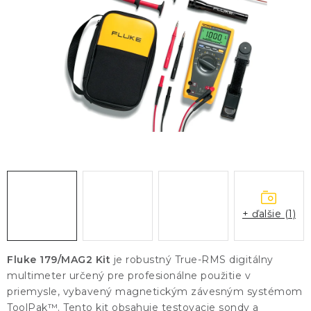
KONTAKTY
BLOG
ZNAČKY
Obchodné podmienky
GDPR
Slovník pojmov
+ ďalšie (1)
Fluke 179/MAG2 Kit
je robustný True-RMS digitálny
multimeter určený pre profesionálne použitie v
priemysle, vybavený magnetickým závesným systémom
ToolPak™. Tento kit obsahuje testovacie sondy a