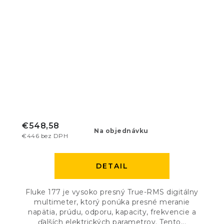
€548,58
Na objednávku
€446 bez DPH
DETAIL
Fluke 177 je vysoko presný True-RMS digitálny
multimeter, ktorý ponúka presné meranie
napätia, prúdu, odporu, kapacity, frekvencie a
ďalších elektrických parametrov. Tento...