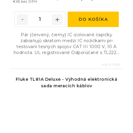
€65 bez DPH
DO KOŠÍKA
Pár (červený, čierny) IC izolované čapičky
zabraňujú skratom medzi IC nožičkami pri
testovaní tesných spojov CAT III 1000 V, 10 A
hodnota. UL registrované Odporúčané s TL222...
Kód:
873455
Fluke TL81A Deluxe - Výhodná elektronická
sada meracích káblov