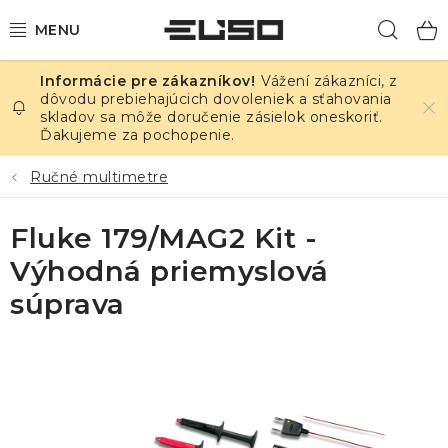
Prejsť
Hľad
na
obsah
Vážení zákazníci, z
ELEKTRINA
dôvodu prebiehajúcich dovoleniek a sťahovania
skladov sa môže doručenie zásielok oneskoriť.
Ďakujeme za pochopenie.
TEPLOTA A VLHKOSŤ
Ručné multimetre
TLAK A ÚNIKY
Fluke 179/MAG2 Kit -
ZÁZNAMNÍKY
Výhodná priemyslová
KALIBRÁCIA
súprava
TLAČ DPS
OSTATNÉ