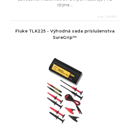
rôzne...
Kód:
1281997
Fluke TLK225 - Výhodná sada príslušenstva
SureGrip™