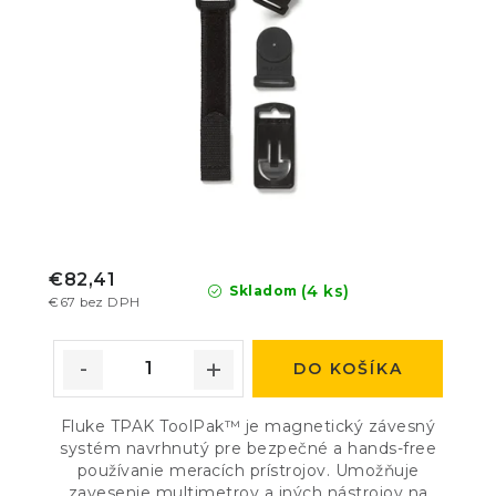
€82,41
(4 ks)
Skladom
€67 bez DPH
DO KOŠÍKA
Fluke TPAK ToolPak™ je magnetický závesný
systém navrhnutý pre bezpečné a hands-free
používanie meracích prístrojov. Umožňuje
zavesenie multimetrov a iných nástrojov na