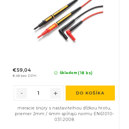
€59,04
(18 ks)
Skladom
€48 bez DPH
DO KOŠÍKA
meracie šnúry s nastaviteľnou dĺžkou hrotu,
priemer 2mm / 4mm spĺňajú normu EN61010-
031:2008