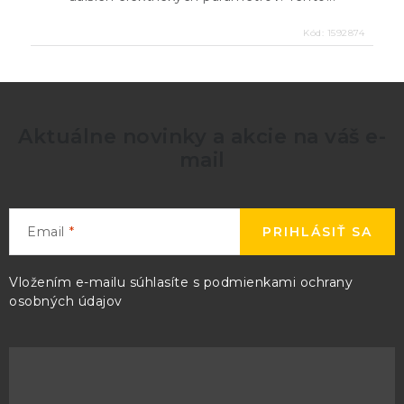
Kód:
1592874
Aktuálne novinky a akcie na váš e-
mail
Email
PRIHLÁSIŤ SA
Vložením e-mailu súhlasíte s
podmienkami ochrany
osobných údajov