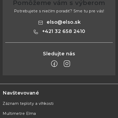
Pomôžeme vám s výberom
Potrebujete s niečím poradiť? Sme tu pre vás!
elso
@
elso.sk
+421 32 658 2410
Z
á
p
Navštevované
ä
Záznam teploty a vlhkosti
t
Multimetre Elma
i