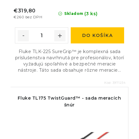
€319,80
(3 ks)
Skladom
€260 bez DPH
DO KOŠÍKA
Fluke TLK-225 SureGrip™ je komplexná sada
príslušenstva navrhnutá pre profesionálov, ktorí
vyžadujú spoľahlivé a bezpečné meracie
nástroje. Táto sada obsahuje rôzne meracie...
Kód:
3971234
Fluke TL175 TwistGuard™ - sada meracích
šnúr