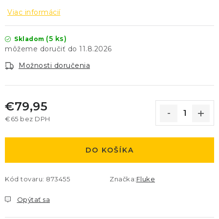
Viac informácií
(5 ks)
Skladom
11.8.2026
Možnosti doručenia
€79,95
€65 bez DPH
Jednotková cena:
DO KOŠÍKA
Kód tovaru:
873455
Značka:
Fluke
Opýtať sa