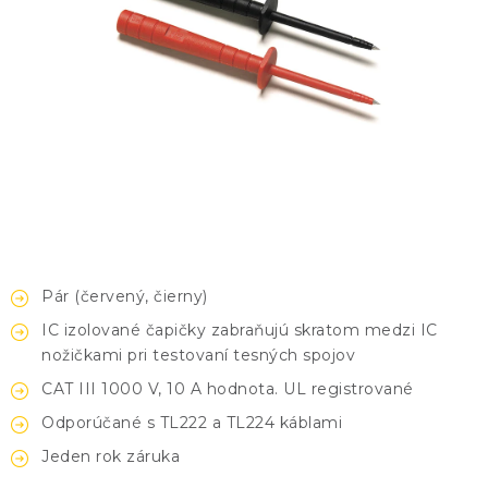
KONTAKTY
BLOG
ZNAČKY
Obchodné podmienky
GDPR
Slovník pojmov
Pár (červený, čierny)
IC izolované čapičky zabraňujú skratom medzi IC
nožičkami pri testovaní tesných spojov
CAT III 1000 V, 10 A hodnota. UL registrované
Odporúčané s TL222 a TL224 káblami
Jeden rok záruka