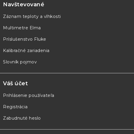
p
Navštevované
ä
Záznam teploty a vlhkosti
t
Multimetre Elma
i
e
Príslušenstvo Fluke
Kalibračné zariadenia
Slovník pojmov
Váš účet
Prihlásenie používateľa
Registrácia
Zabudnuté heslo