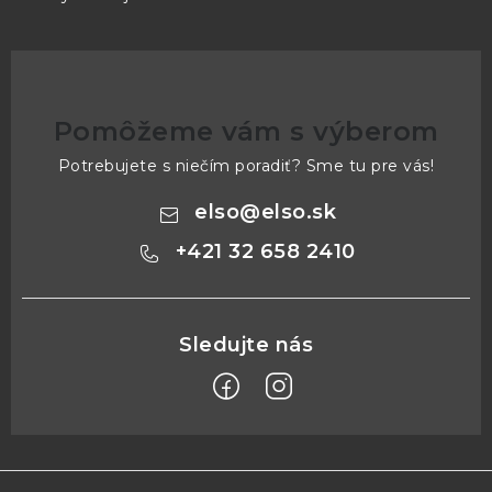
Pomôžeme vám s výberom
Potrebujete s niečím poradiť? Sme tu pre vás!
elso
@
elso.sk
+421 32 658 2410
Z
á