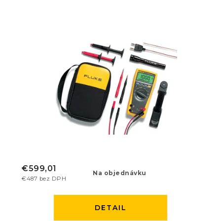
€599,01
Na objednávku
€487 bez DPH
DETAIL