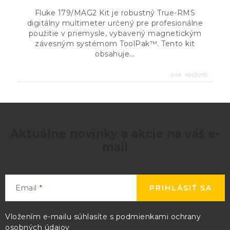
Fluke 179/MAG2 Kit je robustný True-RMS
digitálny multimeter určený pre profesionálne
použitie v priemysle, vybavený magnetickým
závesným systémom ToolPak™. Tento kit
obsahuje...
Kód:
4869295
Aktuálne novinky a akcie na váš e-
mail
Email
PRIHLÁSIŤ SA
Vložením e-mailu súhlasíte s
podmienkami ochrany
osobných údajov