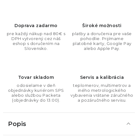
Doprava zadarmo
Široké možnosti
pre každý nákup nad 80€ s
platby a doručenia pre vaše
DPH vytvorený cez náš
pohodlie. Prijímame
eshop s doručením na
platobné karty, Google Pay
Slovensko.
alebo Apple Pay.
Tovar skladom
Servis a kalibrácia
odosielame v deň
teplomerov, multimetrov a
objednávky kuriérom SPS
iného metrologického
alebo službou Packeta
vybavenia vrátane záručného
(objednávky do 13:00).
a pozáručného servisu.
Popis