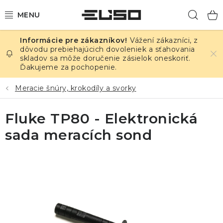
Prejsť
Hľad
na
obsah
Vážení zákazníci, z
ELEKTRINA
dôvodu prebiehajúcich dovoleniek a sťahovania
skladov sa môže doručenie zásielok oneskoriť.
Ďakujeme za pochopenie.
TEPLOTA A VLHKOSŤ
Meracie šnúry, krokodíly a svorky
TLAK A ÚNIKY
Fluke TP80 - Elektronická
ZÁZNAMNÍKY
sada meracích sond
KALIBRÁCIA
TLAČ DPS
OSTATNÉ