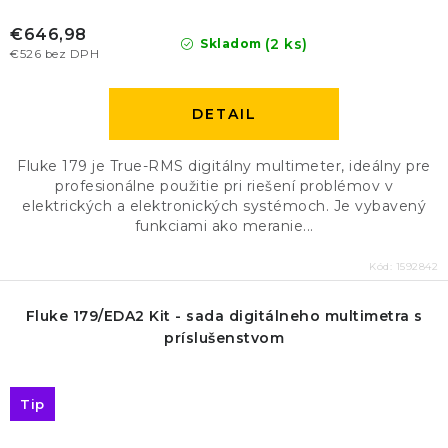
€646,98
(2 ks)
Skladom
€526 bez DPH
DETAIL
Fluke 179 je True-RMS digitálny multimeter, ideálny pre
profesionálne použitie pri riešení problémov v
elektrických a elektronických systémoch. Je vybavený
funkciami ako meranie...
Kód:
1592842
Fluke 179/EDA2 Kit - sada digitálneho multimetra s
príslušenstvom
Tip