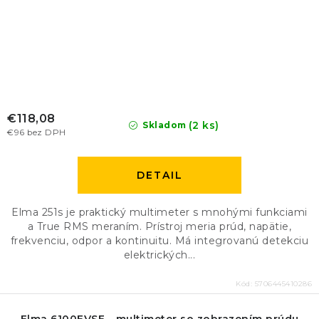
€118,08
(2 ks)
Skladom
€96 bez DPH
DETAIL
Elma 251s je praktický multimeter s mnohými funkciami
a True RMS meraním. Prístroj meria prúd, napätie,
frekvenciu, odpor a kontinuitu. Má integrovanú detekciu
elektrických...
Kód:
5706445410286