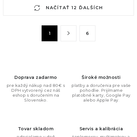
O
NAČÍTAŤ 12 ĎALŠÍCH
v
l
á
S
1
6
d
t
a
r
c
á
n
i
k
e
o
p
Doprava zadarmo
Široké možnosti
v
r
pre každý nákup nad 80€ s
platby a doručenia pre vaše
a
v
DPH vytvorený cez náš
pohodlie. Prijímame
n
eshop s doručením na
platobné karty, Google Pay
k
Slovensko.
alebo Apple Pay.
i
y
e
v
ý
Tovar skladom
Servis a kalibrácia
p
odosielame v deň
teplomerov, multimetrov a