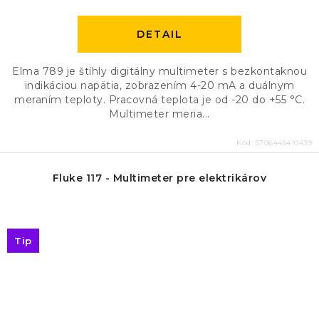
DETAIL
Elma 789 je štíhly digitálny multimeter s bezkontaknou
indikáciou napätia, zobrazením 4-20 mA a duálnym
meraním teploty. Pracovná teplota je od -20 do +55 °C.
Multimeter meria...
Kód:
5706445410439
Fluke 117 - Multimeter pre elektrikárov
Tip