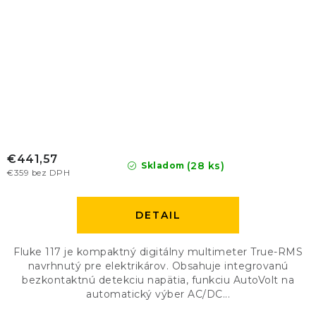
€441,57
(28 ks)
Skladom
€359 bez DPH
DETAIL
Fluke 117 je kompaktný digitálny multimeter True-RMS
navrhnutý pre elektrikárov. Obsahuje integrovanú
bezkontaktnú detekciu napätia, funkciu AutoVolt na
automatický výber AC/DC...