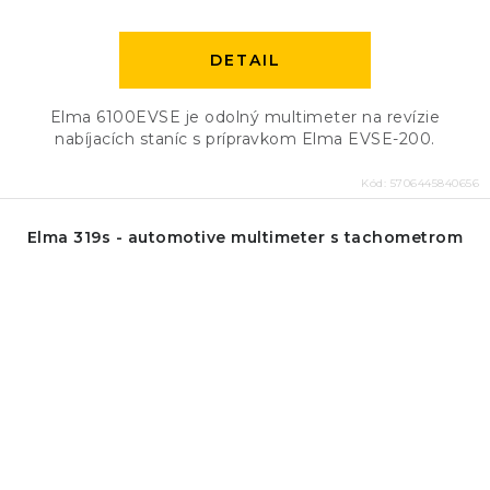
DETAIL
Elma 6100EVSE je odolný multimeter na revízie
nabíjacích staníc s prípravkom Elma EVSE-200.
Kód:
5706445840656
Elma 319s - automotive multimeter s tachometrom