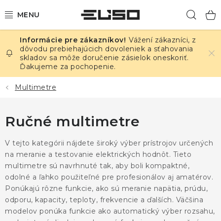
Prejsť
Hľad
na
obsah
Vážení zákazníci, z
ELEKTRINA
dôvodu prebiehajúcich dovoleniek a sťahovania
skladov sa môže doručenie zásielok oneskoriť.
Ďakujeme za pochopenie.
TEPLOTA A VLHKOSŤ
Multimetre
TLAK A ÚNIKY
Ručné multimetre
ZÁZNAMNÍKY
V tejto kategórii nájdete široký výber prístrojov určených
KALIBRÁCIA
na meranie a testovanie elektrických hodnôt. Tieto
multimetre sú navrhnuté tak, aby boli kompaktné,
TLAČ DPS
odolné a ľahko použiteľné pre profesionálov aj amatérov.
Ponúkajú rôzne funkcie, ako sú meranie napätia, prúdu,
OSTATNÉ
odporu, kapacity, teploty, frekvencie a ďalších. Väčšina
modelov ponúka funkcie ako automatický výber rozsahu,