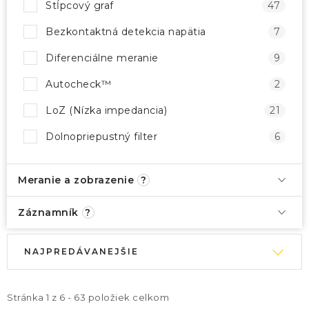
Stĺpcový graf
47
Bezkontaktná detekcia napätia
7
Diferenciálne meranie
9
Autocheck™
2
LoZ (Nízka impedancia)
21
Dolnopriepustný filter
6
Meranie a zobrazenie
?
Záznamník
?
V
R
NAJPREDÁVANEJŠIE
ý
a
p
d
i
e
Stránka
1
z
6
-
63
položiek celkom