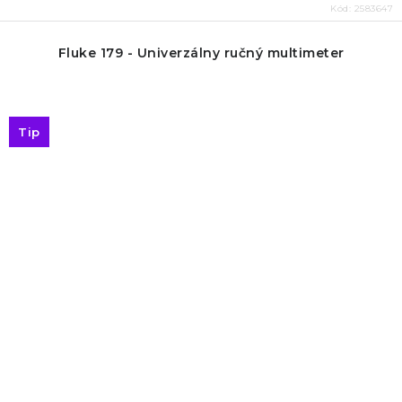
Kód:
2583647
Fluke 179 - Univerzálny ručný multimeter
Tip