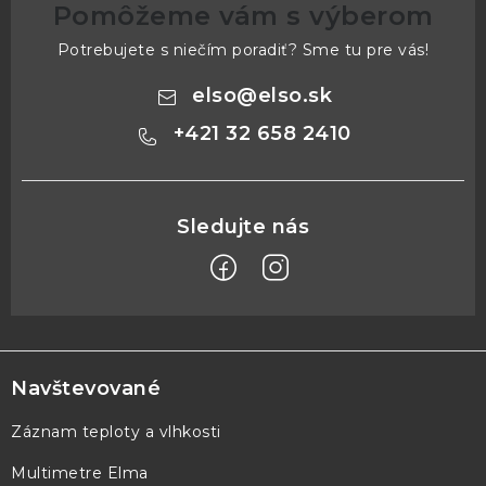
Pomôžeme vám s výberom
Potrebujete s niečím poradiť? Sme tu pre vás!
elso
@
elso.sk
+421 32 658 2410
Z
á
p
Navštevované
ä
Záznam teploty a vlhkosti
t
Multimetre Elma
i