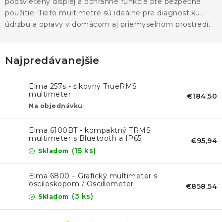
KONTAKTY
podsvietený displej a ochranné funkcie pre bezpečné
použitie. Tieto multimetre sú ideálne pre diagnostiku,
údržbu a opravy v domácom aj priemyselnom prostredí.
BLOG
ZNAČKY
Najpredávanejšie
Obchodné podmienky
GDPR
Slovník pojmov
Elma 257s - šikovný TrueRMS
multimeter
€184,50
Na objednávku
Elma 6100BT - kompaktný TRMS
multimeter s Bluetooth a IP65
€95,94
(15 ks)
Skladom
Elma 6800 – Grafický multimeter s
osciloskopom / Oscillometer
€858,54
(3 ks)
Skladom