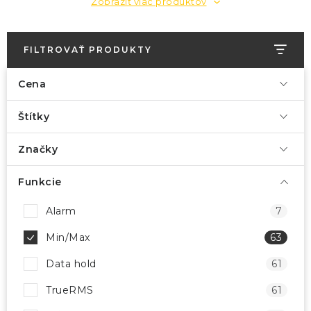
Zobraziť viac produktov
FILTROVAŤ PRODUKTY
Cena
Štítky
Značky
Funkcie
Alarm
7
Min/Max
63
Data hold
61
TrueRMS
61