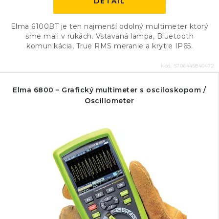
DETAIL
Elma 6100BT je ten najmenší odolný multimeter ktorý
sme mali v rukách. Vstavaná lampa, Bluetooth
komunikácia, True RMS meranie a krytie IP65.
Kód:
5706445840472
Elma 6800 – Grafický multimeter s osciloskopom /
Oscillometer