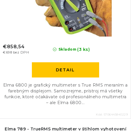
€858,54
(3 ks)
Skladom
€698 bez DPH
DETAIL
Elma 6800 je grafický multimeter s True RMS meraním a
farebným displejom. Samozrejme, prístroj má všetky
funkcie, ktoré očakávate od profesionálneho multimetra
– ale Elma 6800...
Kód:
5706445840229
Elma 789 - TrueRMS multimeter v štíhlom vyhotovení