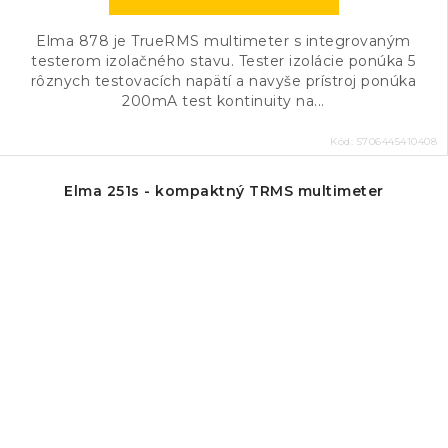
Elma 878 je TrueRMS multimeter s integrovaným
testerom izolačného stavu. Tester izolácie ponúka 5
rôznych testovacích napätí a navyše prístroj ponúka
200mA test kontinuity na...
Kód:
5706445410408
Elma 251s - kompaktný TRMS multimeter