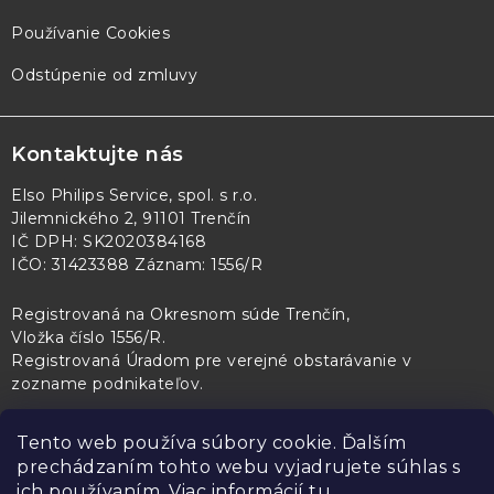
Používanie Cookies
Odstúpenie od zmluvy
Kontaktujte nás
Elso Philips Service, spol. s r.o.
Jilemnického 2, 91101 Trenčín
IČ DPH: SK2020384168
IČO: 31423388 Záznam: 1556/R
Registrovaná na Okresnom súde Trenčín,
Vložka číslo 1556/R
.
Registrovaná Úradom pre verejné obstarávanie v
zozname podnikateľov
.
Tento web používa súbory cookie. Ďalším
prechádzaním tohto webu vyjadrujete súhlas s
PL Servis
Kontroltech
Technický skúšobný ústav Piešťany
ich používaním. Viac informácií
tu
.