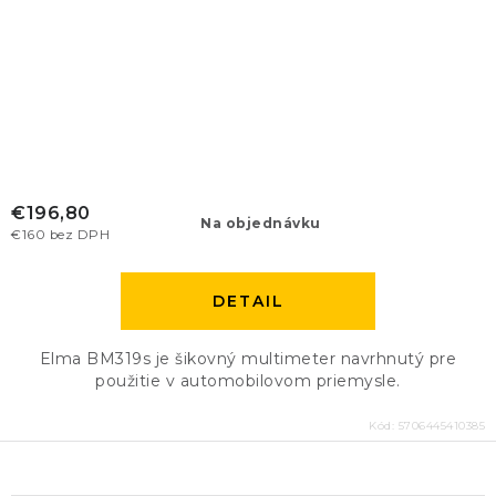
€196,80
Na objednávku
€160 bez DPH
DETAIL
Elma BM319s je šikovný multimeter navrhnutý pre
použitie v automobilovom priemysle.
Kód:
5706445410385