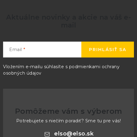
Aktuálne novinky a akcie na váš e-
mail
Email
PRIHLÁSIŤ SA
Vložením e-mailu súhlasíte s
podmienkami ochrany
osobných údajov
Pomôžeme vám s výberom
Potrebujete s niečím poradiť? Sme tu pre vás!
elso
@
elso.sk