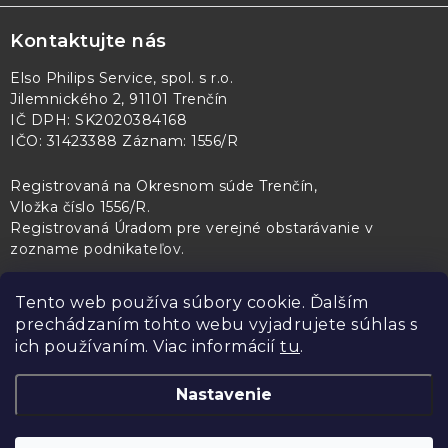
Kontaktujte nás
Elso Philips Service, spol. s r.o.
Jilemnického 2, 91101 Trenčín
IČ DPH: SK2020384168
IČO: 31423388 Záznam: 1556/R
Registrovaná na Okresnom súde Trenčín,
Vložka číslo 1556/R
.
Registrovaná Úradom pre verejné obstarávanie v
zozname podnikateľov
.
Tento web používa súbory cookie. Ďalším
prechádzaním tohto webu vyjadrujete súhlas s
PL Servis
Kontroltech
Technický skúšobný ústav Piešťany
ich používaním. Viac informácií
tu
.
Nastavenie
Copyright 2026
Elso Philips Service
. Všetky práva vyhradené.
Upraviť