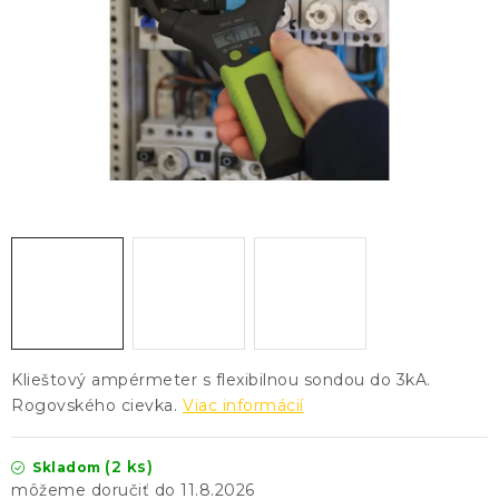
KONTAKTY
BLOG
ZNAČKY
Obchodné podmienky
GDPR
Slovník pojmov
Klieštový ampérmeter s flexibilnou sondou do 3kA.
Rogovského cievka.
Viac informácií
(2 ks)
Skladom
11.8.2026