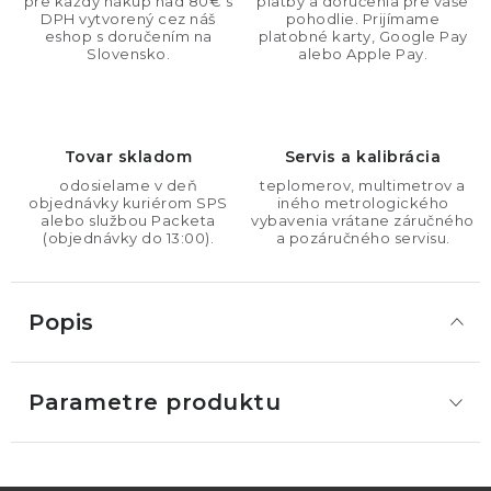
pre každý nákup nad 80€ s
platby a doručenia pre vaše
DPH vytvorený cez náš
pohodlie. Prijímame
eshop s doručením na
platobné karty, Google Pay
Slovensko.
alebo Apple Pay.
Tovar skladom
Servis a kalibrácia
odosielame v deň
teplomerov, multimetrov a
objednávky kuriérom SPS
iného metrologického
alebo službou Packeta
vybavenia vrátane záručného
(objednávky do 13:00).
a pozáručného servisu.
Popis
Parametre produktu