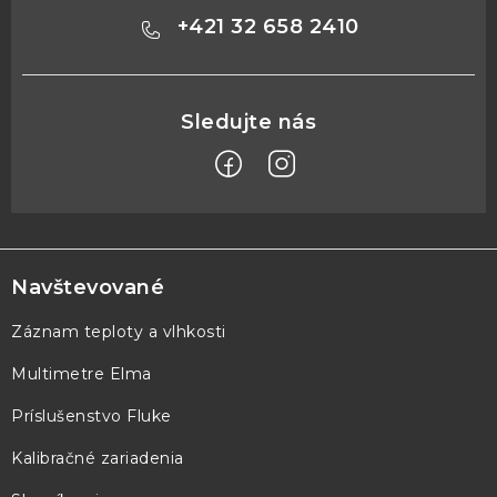
+421 32 658 2410
Z
á
p
Navštevované
ä
Záznam teploty a vlhkosti
t
Multimetre Elma
i
e
Príslušenstvo Fluke
Kalibračné zariadenia