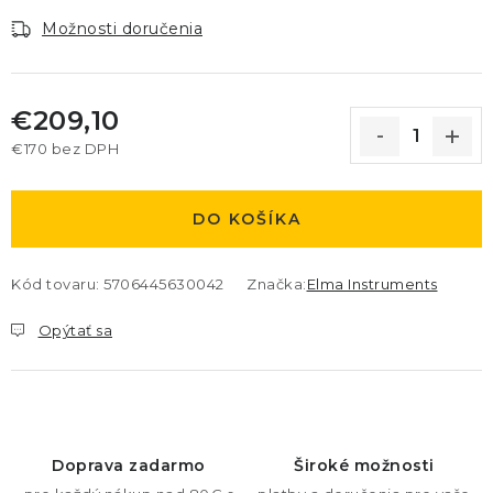
Možnosti doručenia
€209,10
€170 bez DPH
Jednotková cena:
DO KOŠÍKA
Kód tovaru:
5706445630042
Značka:
Elma Instruments
Opýtať sa
Doprava zadarmo
Široké možnosti