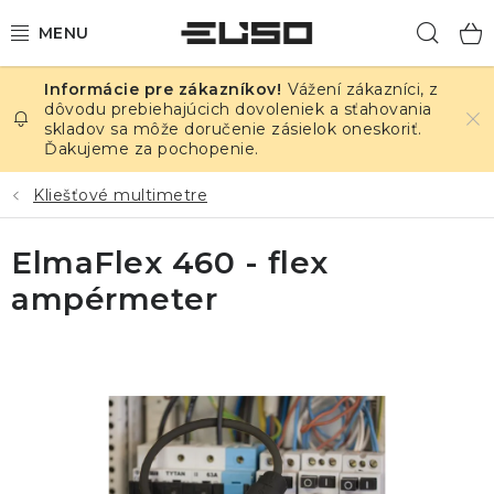
Prejsť
Hľad
na
obsah
Vážení zákazníci, z
ELEKTRINA
dôvodu prebiehajúcich dovoleniek a sťahovania
skladov sa môže doručenie zásielok oneskoriť.
Ďakujeme za pochopenie.
TEPLOTA A VLHKOSŤ
Kliešťové multimetre
TLAK A ÚNIKY
ElmaFlex 460 - flex
ZÁZNAMNÍKY
ampérmeter
KALIBRÁCIA
TLAČ DPS
OSTATNÉ