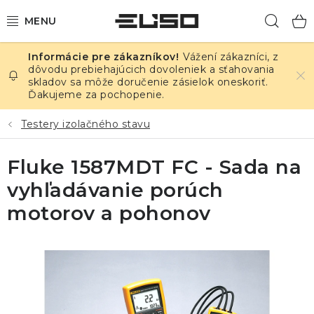
Prejsť
Hľad
na
obsah
Vážení zákazníci, z
ELEKTRINA
dôvodu prebiehajúcich dovoleniek a sťahovania
skladov sa môže doručenie zásielok oneskoriť.
Ďakujeme za pochopenie.
TEPLOTA A VLHKOSŤ
Testery izolačného stavu
TLAK A ÚNIKY
Fluke 1587MDT FC - Sada na
ZÁZNAMNÍKY
vyhľadávanie porúch
KALIBRÁCIA
motorov a pohonov
TLAČ DPS
OSTATNÉ