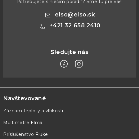
Potrebujete s niečím poradiť? Sme tu pre vás!
elso
@
elso.sk
+421 32 658 2410
Z
á
p
Navštevované
ä
Záznam teploty a vlhkosti
t
Multimetre Elma
i
e
Príslušenstvo Fluke