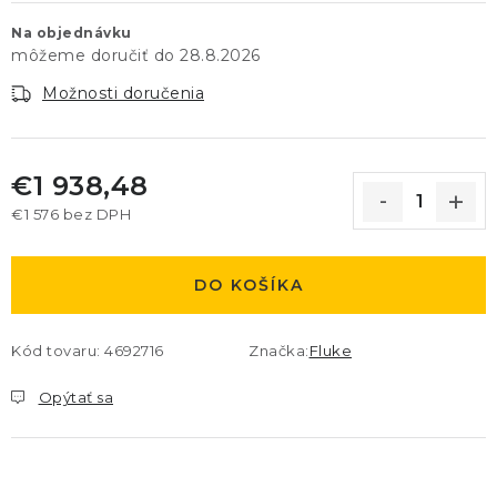
Na objednávku
28.8.2026
Možnosti doručenia
€1 938,48
€1 576 bez DPH
Jednotková cena:
DO KOŠÍKA
Kód tovaru:
4692716
Značka:
Fluke
Opýtať sa