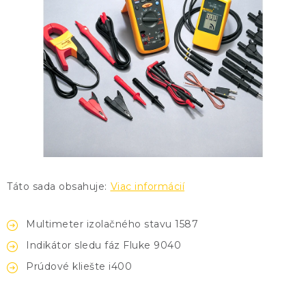
KONTAKTY
BLOG
ZNAČKY
Obchodné podmienky
GDPR
Slovník pojmov
Táto sada obsahuje:
Viac informácií
Multimeter izolačného stavu 1587
Indikátor sledu fáz Fluke 9040
Prúdové kliešte i400