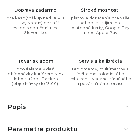
Doprava zadarmo
Široké možnosti
pre každý nákup nad 80€ s
platby a doručenia pre vaše
DPH vytvorený cez náš
pohodlie. Prijímame
eshop s doručením na
platobné karty, Google Pay
Slovensko.
alebo Apple Pay.
Tovar skladom
Servis a kalibrácia
odosielame v deň
teplomerov, multimetrov a
objednávky kuriérom SPS
iného metrologického
alebo službou Packeta
vybavenia vrátane záručného
(objednávky do 13:00).
a pozáručného servisu.
Popis
Parametre produktu