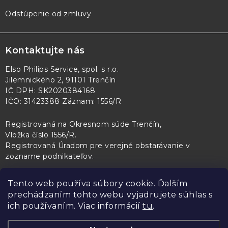
Odstúpenie od zmluvy
Kontaktujte nás
Elso Philips Service, spol. s r.o.
Jilemnického 2, 91101 Trenčín
IČ DPH: SK2020384168
IČO: 31423388 Záznam: 1556/R
Registrovaná na Okresnom súde Trenčín,
Vložka číslo 1556/R
.
Registrovaná Úradom pre verejné obstarávanie v
zozname podnikateľov
.
Tento web používa súbory cookie. Ďalším
prechádzaním tohto webu vyjadrujete súhlas s
PL Servis
Kontroltech
Technický skúšobný ústav Piešťany
ich používaním. Viac informácií
tu
.