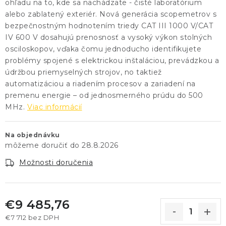
ohľadu na to, kde sa nachádzate - čisté laboratórium
alebo zablatený exteriér. Nová generácia scopemetrov s
bezpečnostným hodnotením triedy CAT III 1000 V/CAT
IV 600 V dosahujú prenosnosť a vysoký výkon stolných
osciloskopov, vďaka čomu jednoducho identifikujete
problémy spojené s elektrickou inštaláciou, prevádzkou a
údržbou priemyselných strojov, no taktiež
automatizáciou a riadením procesov a zariadení na
premenu energie – od jednosmerného prúdu do 500
MHz.
Viac informácií
Na objednávku
28.8.2026
Možnosti doručenia
€9 485,76
€7 712 bez DPH