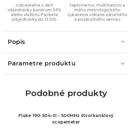
odosielame v deň
teplomerov, multimetrov a
objednávky kuriérom SPS
iného metrologického
alebo službou Packeta
vybavenia vrátane záručného
(objednávky do 13:00).
a pozáručného servisu.
Popis
Parametre produktu
Podobné produkty
Fluke 190-504-III - 500MHz štvorkanálový
scopemeter