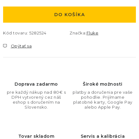
Jednotková cena:
DO KOŠÍKA
Kód tovaru:
5282524
Značka:
Fluke
Opýtať sa
Doprava zadarmo
Široké možnosti
pre každý nákup nad 80€ s
platby a doručenia pre vaše
DPH vytvorený cez náš
pohodlie. Prijímame
eshop s doručením na
platobné karty, Google Pay
Slovensko.
alebo Apple Pay.
Tovar skladom
Servis a kalibrácia