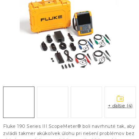
KONTAKTY
BLOG
ZNAČKY
Obchodné podmienky
GDPR
Slovník pojmov
+ ďalšie (4)
Fluke 190 Series III ScopeMeter® boli navrhnuté tak, aby
zvládli takmer akúkoľvek úlohu pri riešení problémov bez