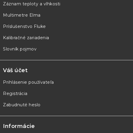
ä
Záznam teploty a vlhkosti
t
Multimetre Elma
i
e
Príslušenstvo Fluke
Kalibračné zariadenia
Slovník pojmov
Váš účet
Prihlásenie používateľa
Registrácia
Zabudnuté heslo
Informácie