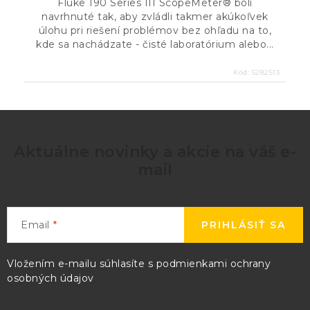
Fluke 190 Series III ScopeMeter® boli
navrhnuté tak, aby zvládli takmer akúkoľvek
úlohu pri riešení problémov bez ohľadu na to,
kde sa nachádzate - čisté laboratórium alebo...
Kód:
5282513
Aktuálne novinky a akcie na váš e-
mail
Email
PRIHLÁSIŤ SA
Vložením e-mailu súhlasíte s
podmienkami ochrany
osobných údajov