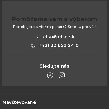
Pomôžeme vám s výberom
Potrebujete s niečím poradiť? Sme tu pre vás!
elso
@
elso.sk
+421 32 658 2410
Z
á
p
Navštevované