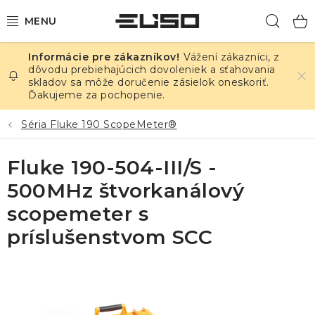
Prejsť
Hľad
na
obsah
Vážení zákazníci, z
ELEKTRINA
dôvodu prebiehajúcich dovoleniek a sťahovania
skladov sa môže doručenie zásielok oneskoriť.
Ďakujeme za pochopenie.
TEPLOTA A VLHKOSŤ
Séria Fluke 190 ScopeMeter®
TLAK A ÚNIKY
Fluke 190-504-III/S -
ZÁZNAMNÍKY
500MHz štvorkanálový
KALIBRÁCIA
scopemeter s
príslušenstvom SCC
TLAČ DPS
OSTATNÉ