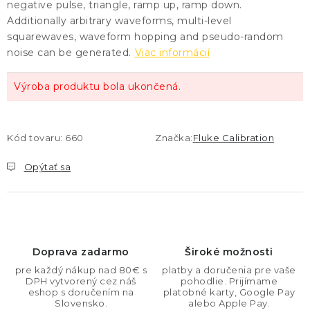
negative pulse, triangle, ramp up, ramp down.
Additionally arbitrary waveforms, multi-level
squarewaves, waveform hopping and pseudo-random
noise can be generated.
Viac informácií
Výroba produktu bola ukončená.
Kód tovaru:
660
Značka:
Fluke Calibration
Opýtať sa
Doprava zadarmo
Široké možnosti
pre každý nákup nad 80€ s
platby a doručenia pre vaše
DPH vytvorený cez náš
pohodlie. Prijímame
eshop s doručením na
platobné karty, Google Pay
Slovensko.
alebo Apple Pay.