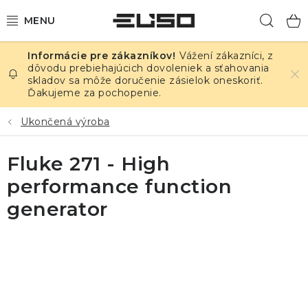
Prejsť
Hľad
na
obsah
Vážení zákazníci, z
ELEKTRINA
dôvodu prebiehajúcich dovoleniek a sťahovania
skladov sa môže doručenie zásielok oneskoriť.
Ďakujeme za pochopenie.
TEPLOTA A VLHKOSŤ
Ukončená výroba
TLAK A ÚNIKY
Fluke 271 - High
ZÁZNAMNÍKY
performance function
KALIBRÁCIA
generator
TLAČ DPS
OSTATNÉ