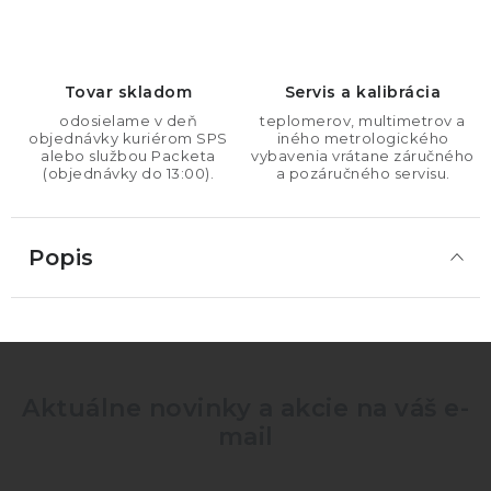
Tovar skladom
Servis a kalibrácia
odosielame v deň
teplomerov, multimetrov a
objednávky kuriérom SPS
iného metrologického
alebo službou Packeta
vybavenia vrátane záručného
(objednávky do 13:00).
a pozáručného servisu.
Popis
Aktuálne novinky a akcie na váš e-
mail