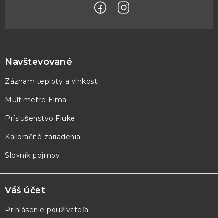
Z
á
p
Navštevované
ä
Záznam teploty a vlhkosti
t
Multimetre Elma
i
e
Príslušenstvo Fluke
Kalibračné zariadenia
Slovník pojmov
Váš účet
Prihlásenie používateľa