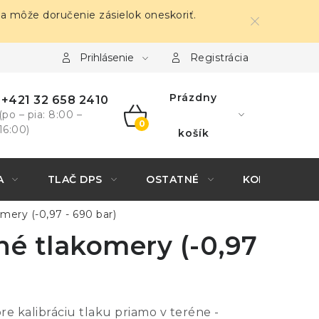
sa môže doručenie zásielok oneskoriť.
Prihlásenie
Registrácia
Prázdny
+421 32 658 2410
(po – pia: 8:00 –
16:00)
NÁKUPNÝ
košík
KOŠÍK
A
TLAČ DPS
OSTATNÉ
KONTAKTY
ery (-0,97 - 690 bar)
né tlakomery (-0,97
 kalibráciu tlaku priamo v teréne -