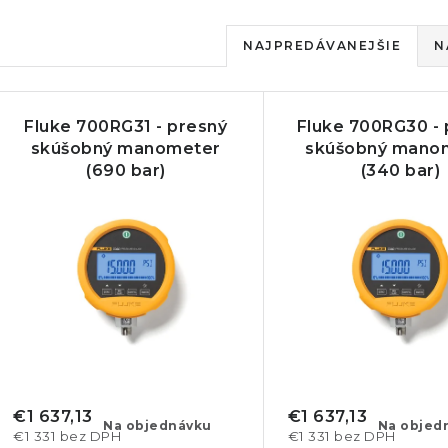
R
NAJPREDÁVANEJŠIE
N
a
V
d
Fluke 700RG31 - presný
Fluke 700RG30 - 
ý
e
skúšobný manometer
skúšobný mano
(690 bar)
(340 bar)
p
n
i
s
e
p
p
r
r
o
o
d
d
€1 637,13
€1 637,13
Na objednávku
Na objed
€1 331 bez DPH
€1 331 bez DPH