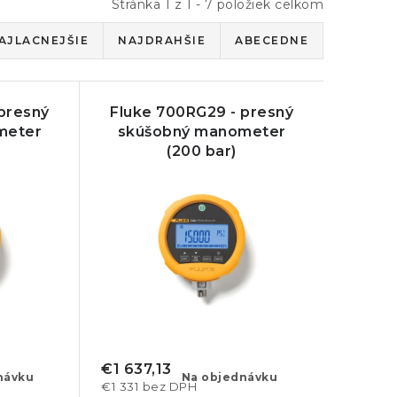
Stránka
1
z
1
-
7
položiek celkom
AJLACNEJŠIE
NAJDRAHŠIE
ABECEDNE
presný
Fluke 700RG29 - presný
meter
skúšobný manometer
(200 bar)
€1 637,13
návku
Na objednávku
€1 331 bez DPH