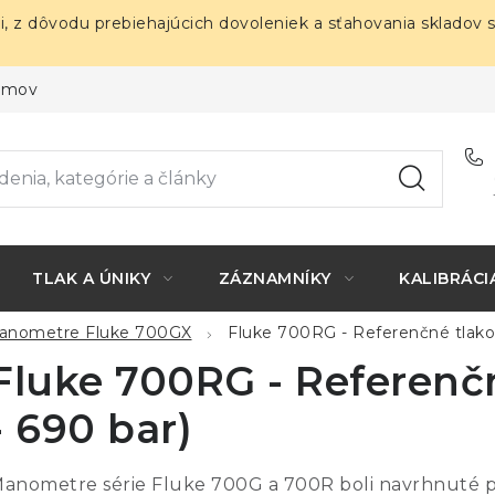
i, z dôvodu prebiehajúcich dovoleniek a sťahovania skladov 
ojmov
TLAK A ÚNIKY
ZÁZNAMNÍKY
KALIBRÁCI
anometre Fluke 700GX
Fluke 700RG - Referenčné tlakom
Fluke 700RG - Referenč
- 690 bar)
anometre série Fluke 700G a 700R boli navrhnuté pre