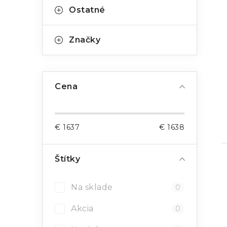
Ostatné
Značky
Cena
€
1637
€
1638
Štítky
Na sklade
0
Akcia
0