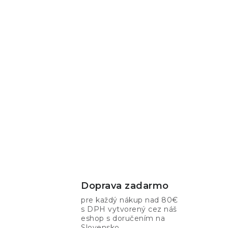
i
r
Doprava zadarmo
pre každý nákup nad 80€
i
s DPH vytvorený cez náš
eshop s doručením na
Slovensko.