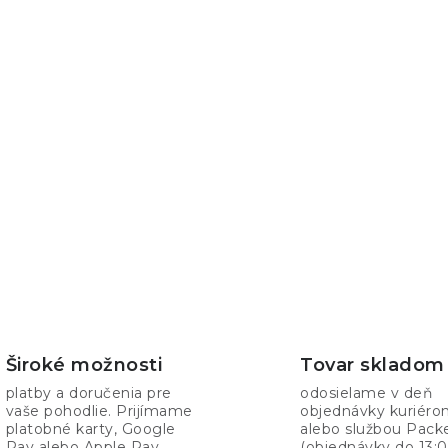
a
c
e
p
v
k
y
v
ý
Široké možnosti
Tovar skladom
p
platby a doručenia pre
odosielame v deň
vaše pohodlie. Prijímame
objednávky kuriér
platobné karty, Google
alebo službou Pack
s
Pay alebo Apple Pay.
(objednávky do 13:0