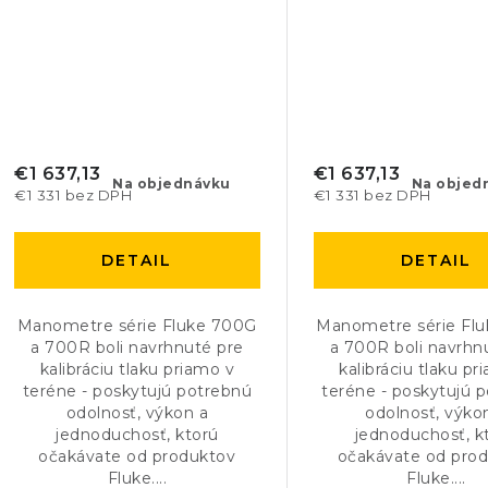
€1 637,13
€1 637,13
Na objednávku
Na objed
€1 331 bez DPH
€1 331 bez DPH
DETAIL
DETAIL
Manometre série Fluke 700G
Manometre série Fl
a 700R boli navrhnuté pre
a 700R boli navrhn
kalibráciu tlaku priamo v
kalibráciu tlaku pr
teréne - poskytujú potrebnú
teréne - poskytujú 
odolnosť, výkon a
odolnosť, výko
jednoduchosť, ktorú
jednoduchosť, k
očakávate od produktov
očakávate od pro
Fluke....
Fluke....