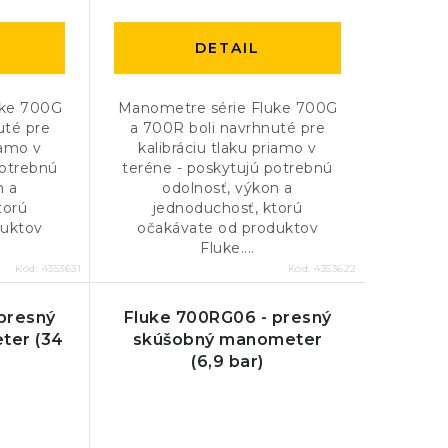
DETAIL
uke 700G
Manometre série Fluke 700G
uté pre
a 700R boli navrhnuté pre
iamo v
kalibráciu tlaku priamo v
potrebnú
teréne - poskytujú potrebnú
n a
odolnosť, výkon a
torú
jednoduchosť, ktorú
duktov
očakávate od produktov
Fluke....
Kód:
4353631
Kód:
4353622
presný
Fluke 700RG06 - presný
ter (34
skúšobný manometer
(6,9 bar)