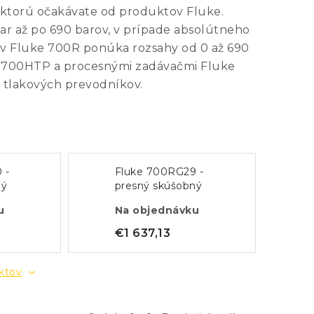
 ktorú očakávate od produktov Fluke.
 až po 690 barov, v prípade absolútneho
ov Fluke 700R ponúka rozsahy od 0 až 690
a 700HTP a procesnými zadávačmi Fluke
h tlakových prevodníkov.
 -
Fluke 700RG29 -
ný
presný skúšobný
0 bar)
manometer (200 bar)
u
Na objednávku
€1 637,13
uktov