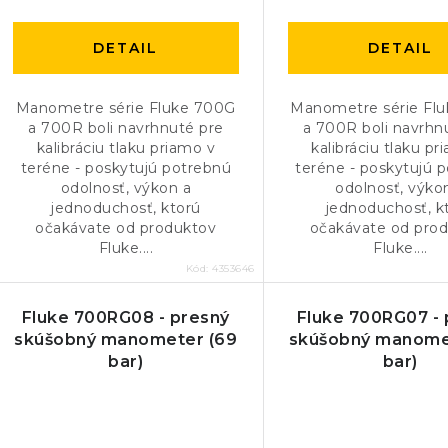
u
u
k
k
DETAIL
DETAIL
t
t
o
Manometre série Fluke 700G
Manometre série Fl
o
a 700R boli navrhnuté pre
a 700R boli navrhn
v
kalibráciu tlaku priamo v
kalibráciu tlaku pr
v
teréne - poskytujú potrebnú
teréne - poskytujú 
odolnosť, výkon a
odolnosť, výko
jednoduchosť, ktorú
jednoduchosť, k
očakávate od produktov
očakávate od pro
Fluke....
Fluke....
Kód:
4353646
Fluke 700RG08 - presný
Fluke 700RG07 - 
skúšobný manometer (69
skúšobný manome
bar)
bar)