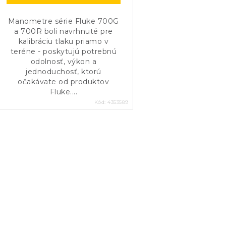
Manometre série Fluke 700G
a 700R boli navrhnuté pre
kalibráciu tlaku priamo v
teréne - poskytujú potrebnú
odolnosť, výkon a
jednoduchosť, ktorú
očakávate od produktov
Fluke....
Kód:
4353589
O
v
á
d