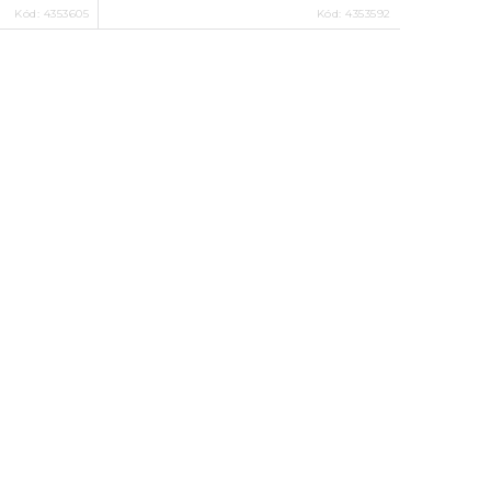
Kód:
4353605
Kód:
4353592