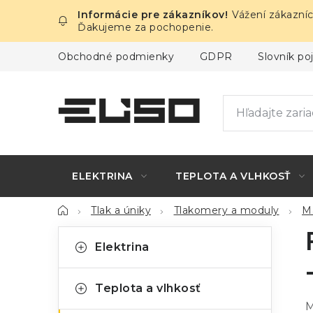
Prejsť
Vážení zákazníc
na
Ďakujeme za pochopenie.
obsah
Obchodné podmienky
GDPR
Slovník p
ELEKTRINA
TEPLOTA A VLHKOSŤ
Domov
Tlak a úniky
Tlakomery a moduly
M
B
K
Preskočiť
Elektrina
kategórie
a
o
t
č
Teplota a vlhkosť
e
M