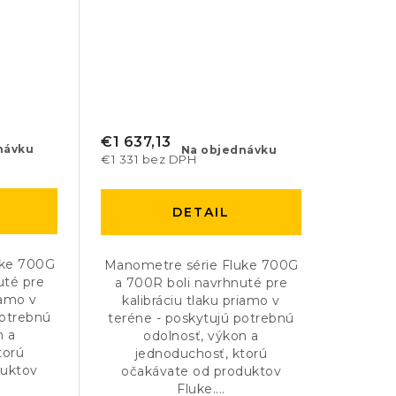
€1 637,13
návku
Na objednávku
€1 331 bez DPH
DETAIL
uke 700G
Manometre série Fluke 700G
uté pre
a 700R boli navrhnuté pre
iamo v
kalibráciu tlaku priamo v
potrebnú
teréne - poskytujú potrebnú
n a
odolnosť, výkon a
torú
jednoduchosť, ktorú
duktov
očakávate od produktov
Fluke....