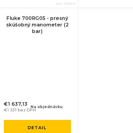
Kód:
4353610
Fluke 700RG05 - presný
skúšobný manometer (2
bar)
€1 637,13
Na objednávku
€1 331 bez DPH
DETAIL