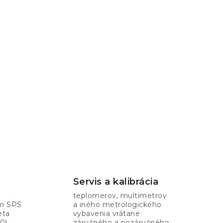
Servis a kalibrácia
teplomerov, multimetrov
om SPS
a iného metrologického
eta
vybavenia vrátane
0).
záručného a pozáručného