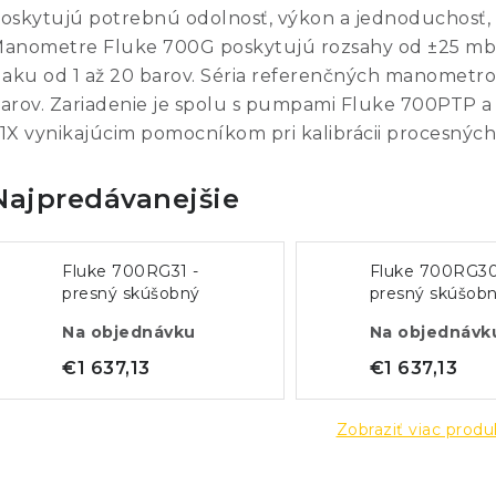
oskytujú potrebnú odolnosť, výkon a jednoduchosť,
anometre Fluke 700G poskytujú rozsahy od ±25 mbar
laku od 1 až 20 barov. Séria referenčných manometr
arov. Zariadenie je spolu s pumpami Fluke 700PTP 
1X vynikajúcim pomocníkom pri kalibrácii procesnýc
Najpredávanejšie
Fluke 700RG31 -
Fluke 700RG30
presný skúšobný
presný skúšob
manometer (690 bar)
manometer (34
Na objednávku
Na objednávk
€1 637,13
€1 637,13
Zobraziť viac prod