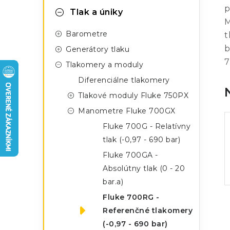
n
g
p
Tlak a úniky
ý
M
ó
Barometre
t
p
r
b
Generátory tlaku
a
i
7
Tlakomery a moduly
e
n
Diferenciálne tlakomery
Tlakové moduly Fluke 750PX
e
Manometre Fluke 700GX
l
Fluke 700G - Relatívny
tlak (-0,97 - 690 bar)
Fluke 700GA -
Absolútny tlak (0 - 20
bar.a)
Fluke 700RG -
Referenčné tlakomery
(-0,97 - 690 bar)