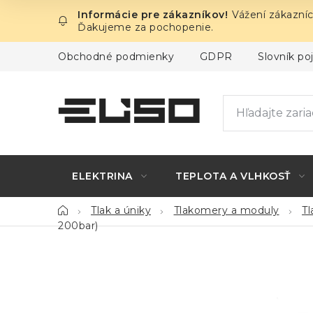
Prejsť
Vážení zákazníc
na
Ďakujeme za pochopenie.
obsah
Obchodné podmienky
GDPR
Slovník p
ELEKTRINA
TEPLOTA A VLHKOSŤ
Domov
Tlak a úniky
Tlakomery a moduly
T
200bar)