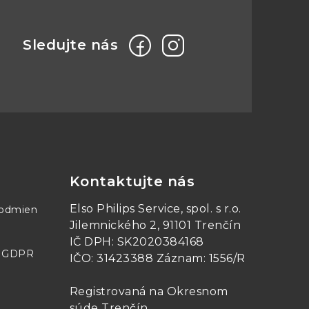
Kontaktujte nás
Elso Philips Service, spol. s r.o.
podmien
Jilemnického 2, 91101 Trenčín
IČ DPH: SK2020384168
- GDPR
IČO: 31423388 Záznam: 1556/R
Registrovaná na Okresnom
súde Trenčín,