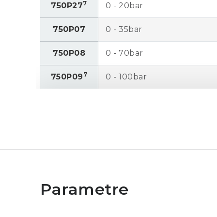
7
750P27
0 - 20bar
750P07
0 - 35bar
750P08
0 - 70bar
7
750P09
0 - 100bar
750P2000
0 - 140bar
750P29
0 - 200bar
750P30
0 - 340bar
750P31
0 - 700bar
Referenčná
Celková
Model
4
neistota
neistota 