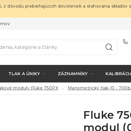
i, z dôvodu prebiehajúcich dovoleniek a sťahovania skladov 
ojmov
TLAK A ÚNIKY
ZÁZNAMNÍKY
KALIBRÁCI
lakové moduly Fluke 750PX
Manometrický tlak (0 - 700b
Fluke 75
modul (0