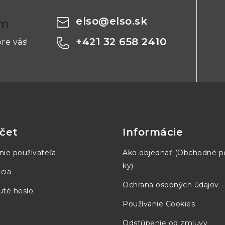
elso
@
elso.sk
om
+421 32 658 2410
re vás!
čet
Informácie
nie používateľa
Ako objednať (Obchodné 
ky)
cia
Ochrana osobných údajov 
té heslo
Používanie Cookies
Odstúpenie od zmluvy