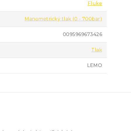
Fluke
±0,04%
Manometrický tlak (0 - 700bar)
±0,04%
0095969673426
±0,04%
Tlak
±0,04%
LEMO
±0,04%
±0,04%
±0,04%
±0,04%
±0,04%