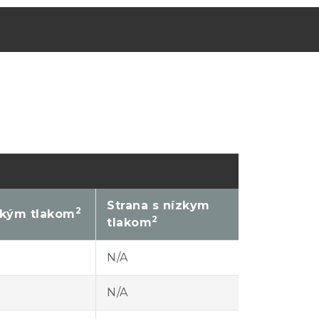
Strana s nízkym
2
okým tlakom
2
tlakom
N/A
N/A