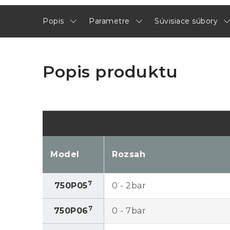
Popis
Parametre
Súvisiace súbory
Popis produktu
Model
Rozsah
7
750P05
0 - 2bar
7
750P06
0 - 7bar