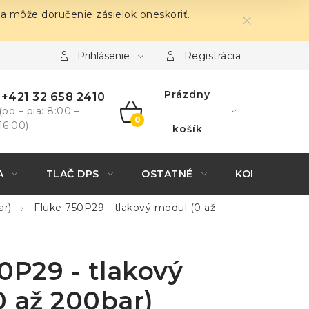
sa môže doručenie zásielok oneskoriť.
Prihlásenie
Registrácia
Prázdny
+421 32 658 2410
(po – pia: 8:00 –
16:00)
NÁKUPNÝ
košík
KOŠÍK
A
TLAČ DPS
OSTATNÉ
KONTAKTY
ar)
Fluke 750P29 - tlakový modul (0 až
0P29 - tlakový
 až 200bar)