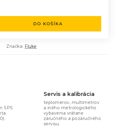
:
DO KOŠÍKA
Značka:
Fluke
Servis a kalibrácia
teplomerov, multimetrov
om SPS
a iného metrologického
eta
vybavenia vrátane
0).
záručného a pozáručného
servisu.