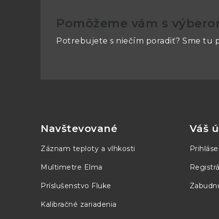
Pomôžeme vám s výber
Potrebujete s niečím poradiť? Sme tu p
Z
á
p
Navštevované
Váš ú
ä
Záznam teploty a vlhkosti
Prihláse
t
Multimetre Elma
Registrá
i
Príslušenstvo Fluke
Zabudnu
e
Kalibračné zariadenia