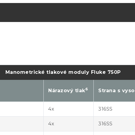
Manometrické tlakové moduly Fluke 750P
6
Nárazový tlak
Strana s vys
4x
316SS
4x
316SS