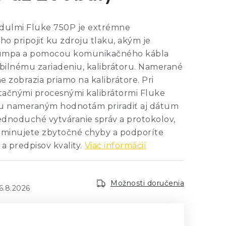
odulmi Fluke 750P je extrémne
ho pripojiť ku zdroju tlaku, akým je
pumpa a pomocou komunikačného kábla
ibilnému zariadeniu, kalibrátoru. Namerané
 zobrazia priamo na kalibrátore. Pri
tačnými procesnými kalibrátormi Fluke
ku nameraným hodnotám priradiť aj dátum
jednoduché vytváranie správ a protokolov,
eliminujete zbytočné chyby a podporíte
a predpisov kvality.
Viac informácií
Možnosti doručenia
6.8.2026