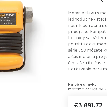
Meranie tlaku s m
jednoduché - stačí 
napríklad ručná 
pripojiť ku kompat
hodnoty sa následne
použití s dokumen
série 750 môžete 
a čas merania pre 
čím ušetríte čas, 
udržiavanie noriem 
Na objednávku
2
€3 891,72