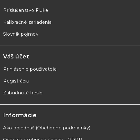
i
e
Príslušenstvo Fluke
Kalibračné zariadenia
Slovník pojmov
Váš účet
Prihlásenie používateľa
Registrácia
Zabudnuté heslo
Informácie
Ako objednať (Obchodné podmienky)
Ochrana osobných údajov - GDPR