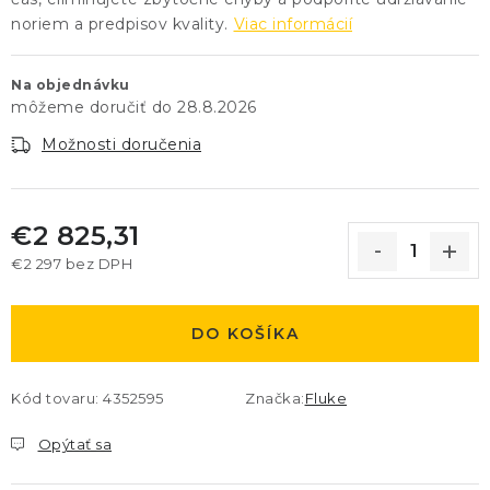
noriem a predpisov kvality.
Viac informácií
Na objednávku
28.8.2026
Možnosti doručenia
€2 825,31
€2 297 bez DPH
Jednotková cena:
DO KOŠÍKA
Kód tovaru:
4352595
Značka:
Fluke
Opýtať sa