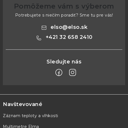
Pomôžeme vám s výberom
Potrebujete s niečím poradiť? Sme tu pre vás!
elso
@
elso.sk
+421 32 658 2410
Z
á
p
Navštevované
ä
Záznam teploty a vlhkosti
t
Multimetre Elma