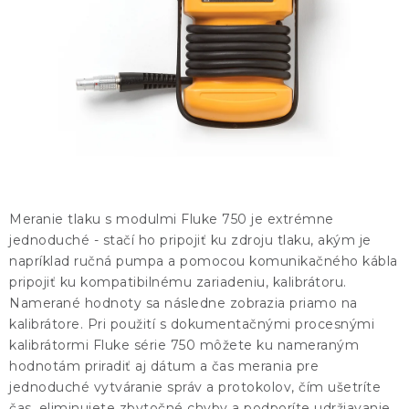
KONTAKTY
BLOG
ZNAČKY
Obchodné podmienky
GDPR
Slovník pojmov
Meranie tlaku s modulmi Fluke 750 je extrémne
jednoduché - stačí ho pripojiť ku zdroju tlaku, akým je
napríklad ručná pumpa a pomocou komunikačného kábla
pripojiť ku kompatibilnému zariadeniu, kalibrátoru.
Namerané hodnoty sa následne zobrazia priamo na
kalibrátore. Pri použití s dokumentačnými procesnými
kalibrátormi Fluke série 750 môžete ku nameraným
hodnotám priradiť aj dátum a čas merania pre
jednoduché vytváranie správ a protokolov, čím ušetríte
čas, eliminujete zbytočné chyby a podporíte udržiavanie