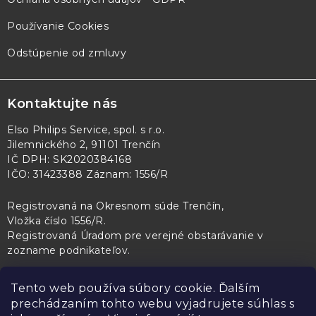
Používanie Cookies
Odstúpenie od zmluvy
Kontaktujte nás
Elso Philips Service, spol. s r.o.
Jilemnického 2, 91101 Trenčín
IČ DPH: SK2020384168
IČO: 31423388 Záznam: 1556/R
Registrovaná na Okresnom súde Trenčín,
Vložka číslo 1556/R
.
Registrovaná Úradom pre verejné obstarávanie v
zozname podnikateľov
.
Tento web používa súbory cookie. Ďalším
prechádzaním tohto webu vyjadrujete súhlas s
PL Servis
Kontroltech
Technický skúšobný ústav Piešťany