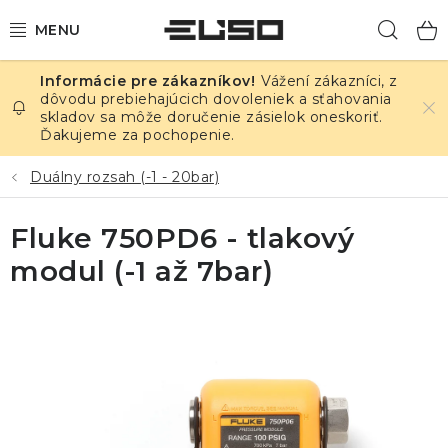
Prejsť
Hľad
na
obsah
Vážení zákazníci, z
ELEKTRINA
dôvodu prebiehajúcich dovoleniek a sťahovania
skladov sa môže doručenie zásielok oneskoriť.
Ďakujeme za pochopenie.
TEPLOTA A VLHKOSŤ
Duálny rozsah (-1 - 20bar)
TLAK A ÚNIKY
Fluke 750PD6 - tlakový
ZÁZNAMNÍKY
modul (-1 až 7bar)
KALIBRÁCIA
TLAČ DPS
OSTATNÉ