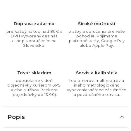
Doprava zadarmo
Široké možnosti
pre každý nákup nad 80€ s
platby a doručenia pre vaše
DPH vytvorený cez náš
pohodlie. Prijímame
eshop s doručením na
platobné karty, Google Pay
Slovensko.
alebo Apple Pay.
Tovar skladom
Servis a kalibrácia
odosielame v deň
teplomerov, multimetrov a
objednávky kuriérom SPS
iného metrologického
alebo službou Packeta
vybavenia vrátane záručného
(objednávky do 13:00).
a pozáručného servisu.
Popis