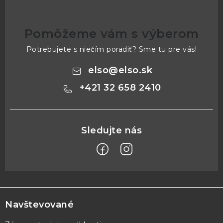
Pomôžeme vám s výberom
Potrebujete s niečím poradiť? Sme tu pre vás!
elso
@
elso.sk
+421 32 658 2410
Z
á
p
Navštevované
ä