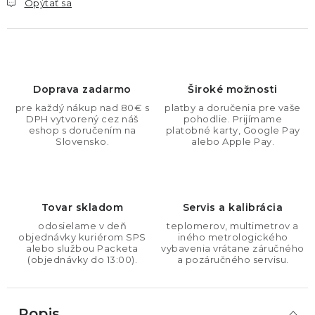
Opýtať sa
Doprava zadarmo
Široké možnosti
pre každý nákup nad 80€ s
platby a doručenia pre vaše
DPH vytvorený cez náš
pohodlie. Prijímame
eshop s doručením na
platobné karty, Google Pay
Slovensko.
alebo Apple Pay.
Tovar skladom
Servis a kalibrácia
odosielame v deň
teplomerov, multimetrov a
objednávky kuriérom SPS
iného metrologického
alebo službou Packeta
vybavenia vrátane záručného
(objednávky do 13:00).
a pozáručného servisu.
Popis