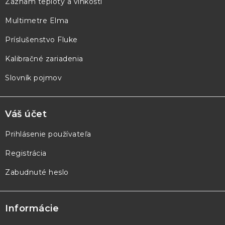
Záznam teploty a vlhkosti
t
Multimetre Elma
i
e
Príslušenstvo Fluke
Kalibračné zariadenia
Slovník pojmov
Váš účet
Prihlásenie používateľa
Registrácia
Zabudnuté heslo
Informácie