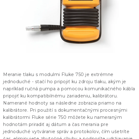
KONTAKTY
BLOG
ZNAČKY
Obchodné podmienky
GDPR
Slovník pojmov
Meranie tlaku s modulmi Fluke 750 je extrémne
jednoduché - stačí ho pripojiť ku zdroju tlaku, akým je
napríklad ručná pumpa a pomocou komunikačného kábla
pripojiť ku kompatibilnému zariadeniu, kalibrátoru.
Namerané hodnoty sa následne zobrazia priamo na
kalibrátore. Pri použití s dokumentačnými procesnými
kalibrátormi Fluke série 750 môžete ku nameraným
hodnotám priradiť aj dátum a čas merania pre
jednoduché vytváranie správ a protokolov, čím ušetríte
čas, eliminujete zbytočné chyby a podporíte udržiavanie