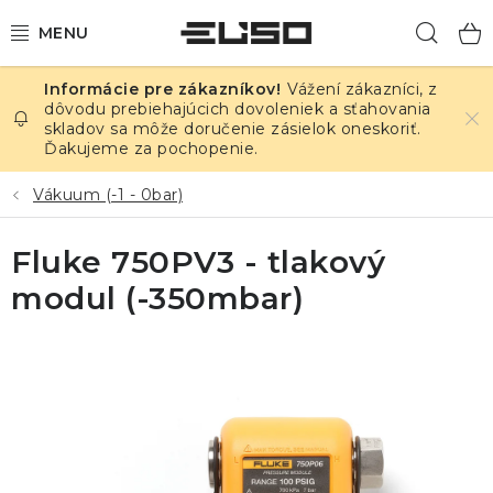
Prejsť
Hľad
na
obsah
Vážení zákazníci, z
ELEKTRINA
dôvodu prebiehajúcich dovoleniek a sťahovania
skladov sa môže doručenie zásielok oneskoriť.
Ďakujeme za pochopenie.
TEPLOTA A VLHKOSŤ
Vákuum (-1 - 0bar)
TLAK A ÚNIKY
Fluke 750PV3 - tlakový
ZÁZNAMNÍKY
modul (-350mbar)
KALIBRÁCIA
TLAČ DPS
OSTATNÉ