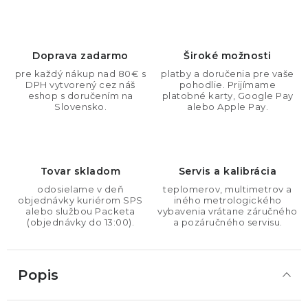
Doprava zadarmo
Široké možnosti
pre každý nákup nad 80€ s
platby a doručenia pre vaše
DPH vytvorený cez náš
pohodlie. Prijímame
eshop s doručením na
platobné karty, Google Pay
Slovensko.
alebo Apple Pay.
Tovar skladom
Servis a kalibrácia
odosielame v deň
teplomerov, multimetrov a
objednávky kuriérom SPS
iného metrologického
alebo službou Packeta
vybavenia vrátane záručného
(objednávky do 13:00).
a pozáručného servisu.
Popis