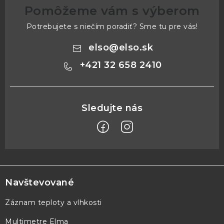
Pomôžeme vám s výberom
Potrebujete s niečím poradiť? Sme tu pre vás!
elso
@
elso.sk
+421 32 658 2410
Z
á
p
Navštevované
ä
Záznam teploty a vlhkosti
t
Multimetre Elma