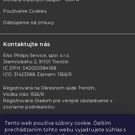
Používanie Cookies
Odstúpenie od zmluvy
Kontaktujte nás
Elso Philips Service, spol. s r.o.
Jilemnického 2, 91101 Trenčín
IČ DPH: SK2020384168
IČO: 31423388 Záznam: 1556/R
Registrovaná na Okresnom súde Trenčín,
Vložka číslo 1556/R
.
Registrovaná Úradom pre verejné obstarávanie v
zozname podnikateľov
.
Tento web používa súbory cookie. Ďalším
prechádzaním tohto webu vyjadrujete súhlas s
PL Servis
Kontroltech
Technický skúšobný ústav Piešťany