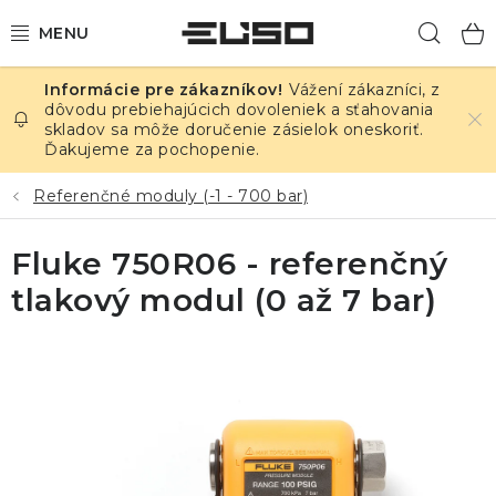
Prejsť
Hľad
na
obsah
Vážení zákazníci, z
ELEKTRINA
dôvodu prebiehajúcich dovoleniek a sťahovania
skladov sa môže doručenie zásielok oneskoriť.
Ďakujeme za pochopenie.
TEPLOTA A VLHKOSŤ
Referenčné moduly (-1 - 700 bar)
TLAK A ÚNIKY
Fluke 750R06 - referenčný
ZÁZNAMNÍKY
tlakový modul (0 až 7 bar)
KALIBRÁCIA
TLAČ DPS
OSTATNÉ