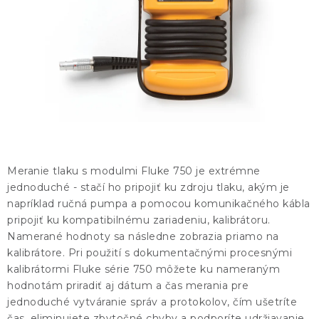
KONTAKTY
BLOG
ZNAČKY
Obchodné podmienky
GDPR
Slovník pojmov
Meranie tlaku s modulmi Fluke 750 je extrémne
jednoduché - stačí ho pripojiť ku zdroju tlaku, akým je
napríklad ručná pumpa a pomocou komunikačného kábla
pripojiť ku kompatibilnému zariadeniu, kalibrátoru.
Namerané hodnoty sa následne zobrazia priamo na
kalibrátore. Pri použití s dokumentačnými procesnými
kalibrátormi Fluke série 750 môžete ku nameraným
hodnotám priradiť aj dátum a čas merania pre
jednoduché vytváranie správ a protokolov, čím ušetríte
čas, eliminujete zbytočné chyby a podporíte udržiavanie