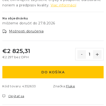
noriem a predpisov kvality.
Viac informácií
Na objednávku
27.8.2026
Možnosti doručenia
€2 825,31
€2 297 bez DPH
Jednotková cena:
DO KOŠÍKA
Kód tovaru:
4352633
Značka:
Fluke
Opýtať sa