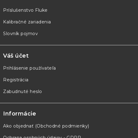
i
e
Príslušenstvo Fluke
Kalibračné zariadenia
Slovník pojmov
Váš účet
Prihlásenie používateľa
Registrácia
Zabudnuté heslo
Informácie
Ako objednať (Obchodné podmienky)
Ochrana osobných údajov - GDPR