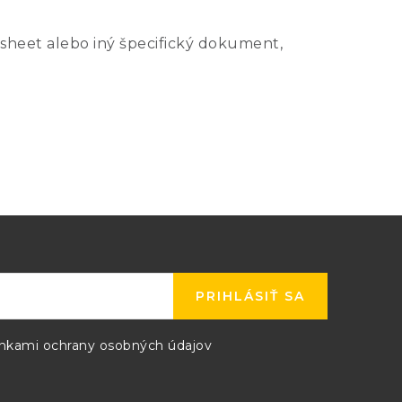
±0,0,5%
sheet alebo iný špecifický dokument,
±0,0,5%
±0,0,5%
±0,0,5%
stota, 1,0% z rozsahu pri teplote od
10°C až 0°C.
vnym vzduchom. 316SS - médiá
PRIHLÁSIŤ SA
kami ochrany osobných údajov
odín.
718, 719 series, 725 and 726) pridajte