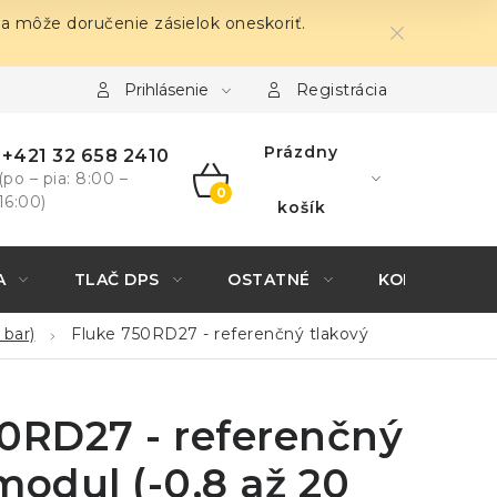
sa môže doručenie zásielok oneskoriť.
Prihlásenie
Registrácia
Prázdny
+421 32 658 2410
(po – pia: 8:00 –
16:00)
NÁKUPNÝ
košík
KOŠÍK
A
TLAČ DPS
OSTATNÉ
KONTAKTY
 bar)
Fluke 750RD27 - referenčný tlakový
0RD27 - referenčný
modul (-0,8 až 20