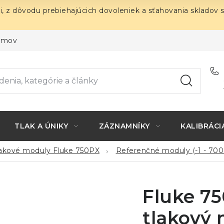
i, z dôvodu prebiehajúcich dovoleniek a sťahovania skladov 
ojmov
TLAK A ÚNIKY
ZÁZNAMNÍKY
KALIBRÁCI
lakové moduly Fluke 750PX
Referenčné moduly (-1 - 700
Fluke 75
tlakový 