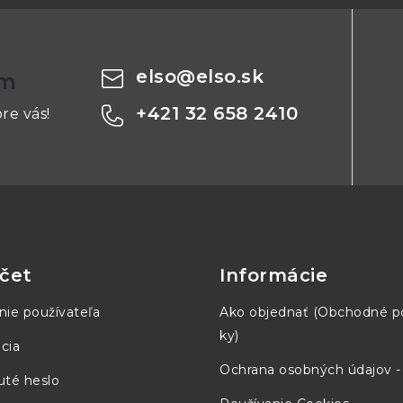
.
ásobne je možné prekročiť špecifikovaný rozsah.
X
verzie pre použitie v prostredí s nebezpečenstvom
elso
@
elso.sk
om
+421 32 658 2410
re vás!
čet
Informácie
nie používateľa
Ako objednať (Obchodné 
ky)
cia
Ochrana osobných údajov 
té heslo