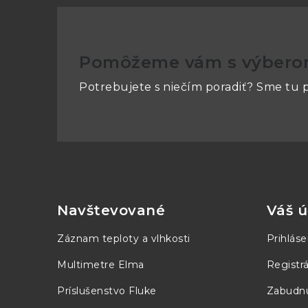
±1 na poslednom mieste
Pretlak znamená koľkon
Tieto modely majú
ATE
Pomôžeme vám s výber
Potrebujete s niečím poradiť? Sme tu p
Z
á
p
Navštevované
Váš ú
ä
Záznam teploty a vlhkosti
Prihláse
t
Multimetre Elma
Registrá
i
Príslušenstvo Fluke
Zabudnu