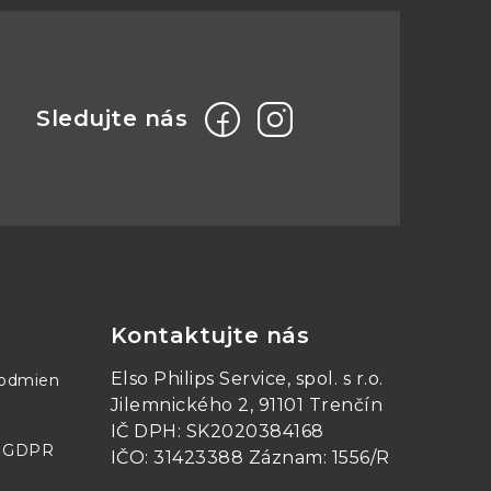
 výbuchu.
Kontaktujte nás
Elso Philips Service, spol. s r.o.
podmien
Jilemnického 2, 91101 Trenčín
IČ DPH: SK2020384168
- GDPR
IČO: 31423388 Záznam: 1556/R