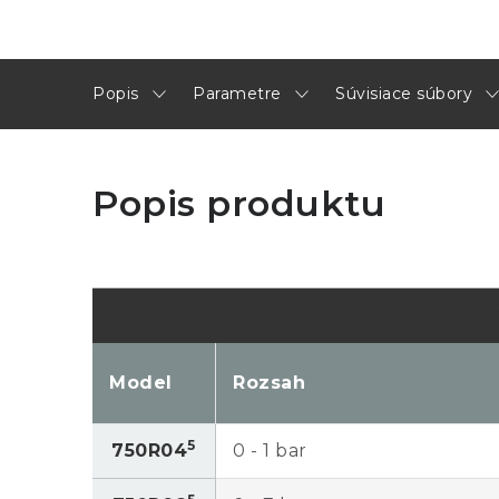
Popis
Parametre
Súvisiace súbory
Popis produktu
Model
Rozsah
5
750R04
0 - 1 bar