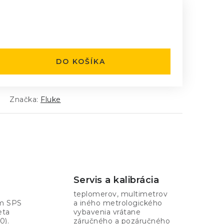
:
DO KOŠÍKA
Značka:
Fluke
Servis a kalibrácia
teplomerov, multimetrov
om SPS
a iného metrologického
eta
vybavenia vrátane
0).
záručného a pozáručného