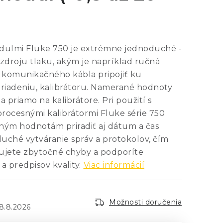
odulmi Fluke 750 je extrémne jednoduché -
u zdroju tlaku, akým je napríklad ručná
omunikačného kábla pripojiť ku
riadeniu, kalibrátoru. Namerané hodnoty
a priamo na kalibrátore. Pri použití s
ocesnými kalibrátormi Fluke série 750
ým hodnotám priradiť aj dátum a čas
uché vytváranie správ a protokolov, čím
inujete zbytočné chyby a podporíte
a predpisov kvality.
Viac informácií
Možnosti doručenia
8.8.2026