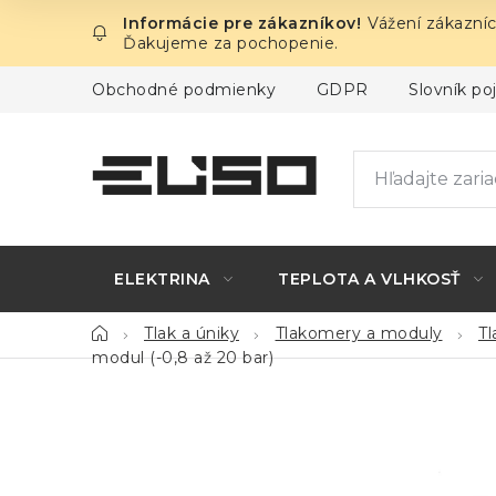
Prejsť
Vážení zákazníc
na
Ďakujeme za pochopenie.
obsah
Obchodné podmienky
GDPR
Slovník p
ELEKTRINA
TEPLOTA A VLHKOSŤ
Domov
Tlak a úniky
Tlakomery a moduly
T
modul (-0,8 až 20 bar)