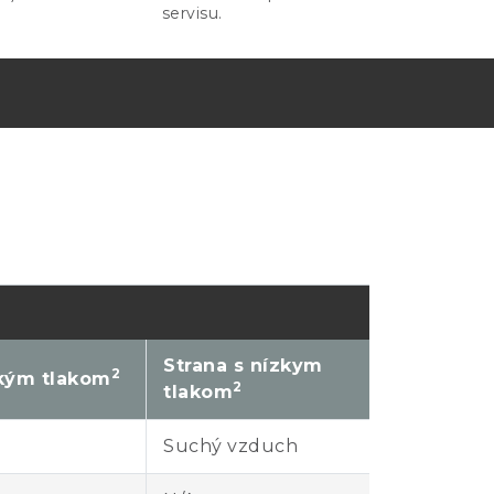
servisu.
Strana s nízkym
2
okým tlakom
2
tlakom
Suchý vzduch