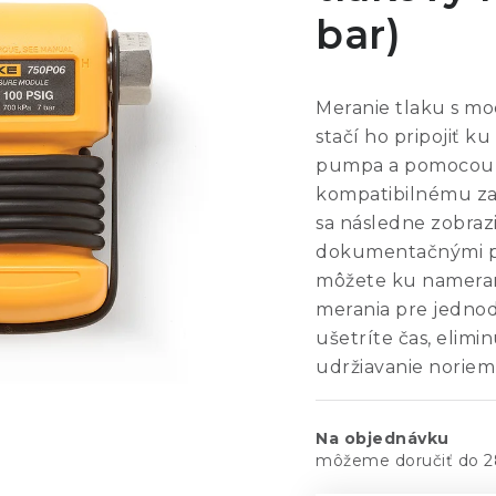
bar)
Meranie tlaku s m
stačí ho pripojiť k
pumpa a pomocou k
kompatibilnému za
sa následne zobrazi
dokumentačnými pr
môžete ku nameran
merania pre jednod
ušetríte čas, elim
udržiavanie noriem 
Na objednávku
2