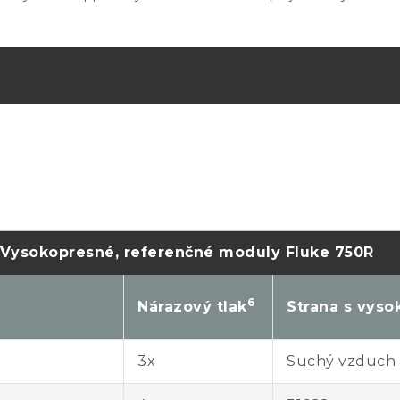
Vysokopresné, referenčné moduly Fluke 750R
6
Nárazový tlak
Strana s vys
3x
Suchý vzduch