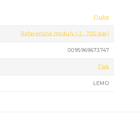
sačná
Celková 6-
Fluke
1
15-25°C)
mesačná neistota
Referenčné moduly (-1 - 700 bar)
±0,0,5%
0095969673747
±0,0,5%
Tlak
±0,0,5%
LEMO
±0,0,5%
±0,0,5%
±0,0,5%
±0,0,5%