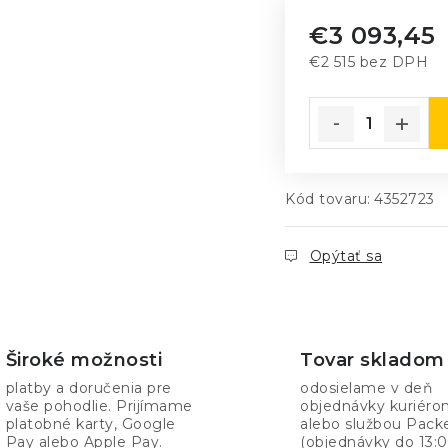
€3 093,45
€2 515 bez DPH
Jednotková cena
Kód tovaru:
4352723
Opýtať sa
Široké možnosti
Tovar skladom
platby a doručenia pre
odosielame v deň
vaše pohodlie. Prijímame
objednávky kuriér
platobné karty, Google
alebo službou Pack
Pay alebo Apple Pay.
(objednávky do 13:0