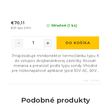
€70,11
(1 ks)
Skladom
€57 bez DPH
DO KOŠÍKA
Prispôsobuje minikonektor termočlánku typu K
do vstupov dvojbanánkovej zástrčky Rozsah
merania a presnosť podľa typu sondy Vhodné
pre nízkonapäťové aplikácie (pod 30V AC, 60V...
Kód:
2747812
Podobné produkty