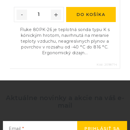
DO KOŠÍKA
Fluke 80PK-26 je teplotná sonda typu K s
kónickým hrotom, navrhnutá na meranie
teploty vzduchu, neagresívnych plynov a
povrchov v rozsahu od -40 °C do 816 °C.
Ergonomický dizajn...
Kód:
2098714
Aktuálne novinky a akcie na váš e-
mail
Email
PRIHLÁSIŤ SA