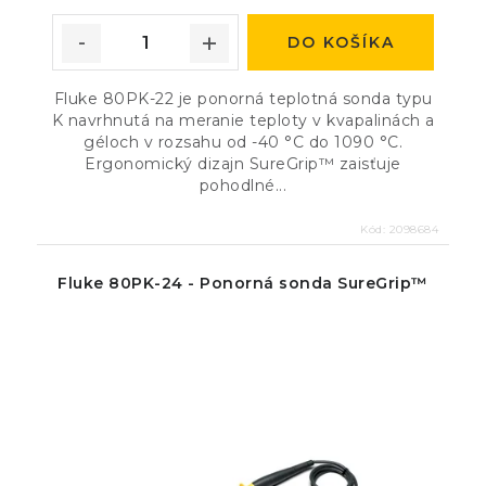
DO KOŠÍKA
Fluke 80PK-22 je ponorná teplotná sonda typu
K navrhnutá na meranie teploty v kvapalinách a
géloch v rozsahu od -40 °C do 1090 °C.
Ergonomický dizajn SureGrip™ zaisťuje
pohodlné...
Kód:
2098684
Fluke 80PK-24 - Ponorná sonda SureGrip™