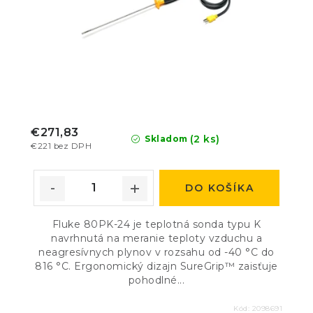
€271,83
(2 ks)
Skladom
€221 bez DPH
DO KOŠÍKA
Fluke 80PK-24 je teplotná sonda typu K
navrhnutá na meranie teploty vzduchu a
neagresívnych plynov v rozsahu od -40 °C do
816 °C. Ergonomický dizajn SureGrip™ zaisťuje
pohodlné...
Kód:
2098691