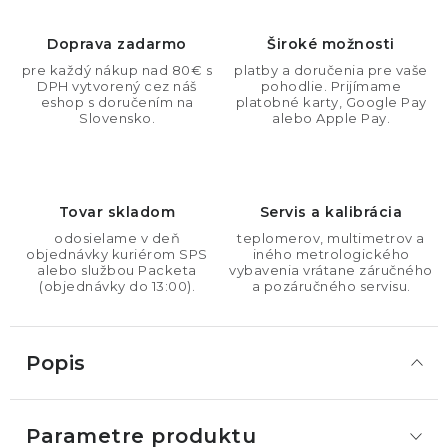
Doprava zadarmo
Široké možnosti
pre každý nákup nad 80€ s
platby a doručenia pre vaše
DPH vytvorený cez náš
pohodlie. Prijímame
eshop s doručením na
platobné karty, Google Pay
Slovensko.
alebo Apple Pay.
Tovar skladom
Servis a kalibrácia
odosielame v deň
teplomerov, multimetrov a
objednávky kuriérom SPS
iného metrologického
alebo službou Packeta
vybavenia vrátane záručného
(objednávky do 13:00).
a pozáručného servisu.
Popis
Parametre produktu