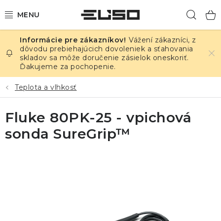
Prejsť
Hľad
na
obsah
Vážení zákazníci, z
ELEKTRINA
dôvodu prebiehajúcich dovoleniek a sťahovania
skladov sa môže doručenie zásielok oneskoriť.
Ďakujeme za pochopenie.
TEPLOTA A VLHKOSŤ
Teplota a vlhkosť
TLAK A ÚNIKY
Fluke 80PK-25 - vpichová
ZÁZNAMNÍKY
sonda SureGrip™
KALIBRÁCIA
TLAČ DPS
OSTATNÉ