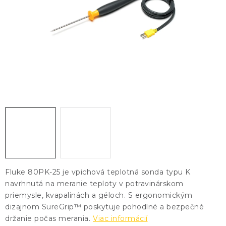
KONTAKTY
BLOG
ZNAČKY
Obchodné podmienky
GDPR
Slovník pojmov
Fluke 80PK-25 je vpichová teplotná sonda typu K
navrhnutá na meranie teploty v potravinárskom
priemysle, kvapalinách a géloch. S ergonomickým
dizajnom SureGrip™ poskytuje pohodlné a bezpečné
držanie počas merania.
Viac informácií