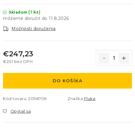
(1 ks)
Skladom
11.8.2026
Možnosti doručenia
€247,23
€201 bez DPH
Jednotková cena:
DO KOŠÍKA
Kód tovaru:
2098706
Značka:
Fluke
Opýtať sa