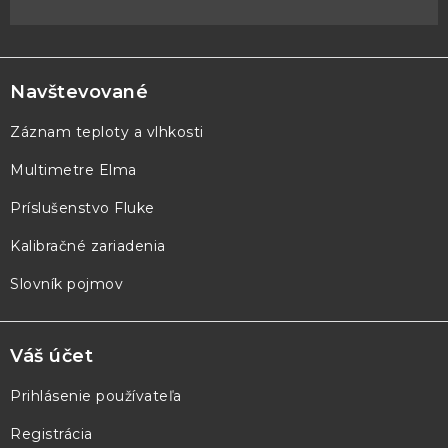
Z
á
p
Navštevované
ä
Záznam teploty a vlhkosti
t
Multimetre Elma
i
e
Príslušenstvo Fluke
Kalibračné zariadenia
Slovník pojmov
Váš účet
Prihlásenie používateľa
Registrácia