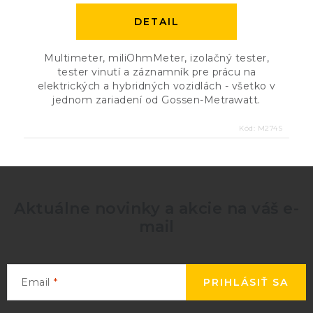
DETAIL
Multimeter, miliOhmMeter, izolačný tester,
tester vinutí a záznamník pre prácu na
elektrických a hybridných vozidlách - všetko v
jednom zariadení od Gossen-Metrawatt.
Kód:
M274S
Aktuálne novinky a akcie na váš e-
mail
Email
PRIHLÁSIŤ SA