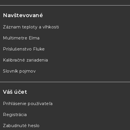
á
p
Navštevované
ä
Záznam teploty a vlhkosti
t
Multimetre Elma
i
e
Príslušenstvo Fluke
Kalibračné zariadenia
Slovník pojmov
Váš účet
Prihlásenie používateľa
Registrácia
Zabudnuté heslo