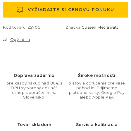
VYŽIADAJTE SI CENOVÚ PONUKU
Kód tovaru:
Z270G
Značka:
Gossen Metrawatt
Opýtať sa
Doprava zadarmo
Široké možnosti
pre každý nákup nad 80€ s
platby a doručenia pre vaše
DPH vytvorený cez náš
pohodlie. Prijímame
eshop s doručením na
platobné karty, Google Pay
Slovensko.
alebo Apple Pay.
Tovar skladom
Servis a kalibrácia