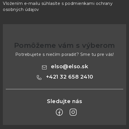
Vložením e-mailu súhlasíte s
podmienkami ochrany
osobných údajov
Pomôžeme vám s výberom
Potrebujete s niečím poradiť? Sme tu pre vás!
elso
@
elso.sk
+421 32 658 2410
Z