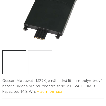
KONTAKTY
BLOG
ZNAČKY
Obchodné podmienky
GDPR
Slovník pojmov
Gossen Metrawatt M27X je náhradná lithium-polymérová
batéria určená pre multimetre série METRAHIT IM, s
kapacitou 14,8 Wh.
Viac informácií