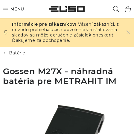
Prejsť
Hľad
na
obsah
Vážení zákazníci, z
ELEKTRINA
dôvodu prebiehajúcich dovoleniek a sťahovania
skladov sa môže doručenie zásielok oneskoriť.
Ďakujeme za pochopenie.
TEPLOTA A VLHKOSŤ
Batérie
TLAK A ÚNIKY
Gossen M27X - náhradná
ZÁZNAMNÍKY
batéria pre METRAHIT IM
KALIBRÁCIA
TLAČ DPS
OSTATNÉ