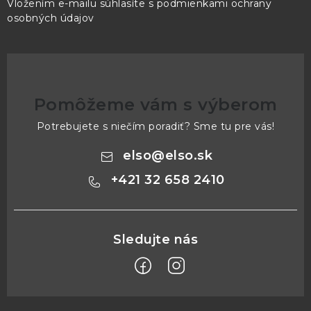
Vložením e-mailu súhlasíte s
podmienkami ochrany
osobných údajov
Pomôžeme vám s výberom
Potrebujete s niečím poradiť? Sme tu pre vás!
elso
@
elso.sk
+421 32 658 2410
Z