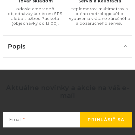
Tovar skladom
Servis a kalibrácia
odosielame v deň
teplomerov, multimetrov a
objednávky kuriérom SPS
iného metrologického
alebo službou Packeta
vybavenia vrátane záručného
(objednávky do 13:00).
a pozáručného servisu.
Popis
Aktuálne novinky a akcie na váš e-
mail
Email
PRIHLÁSIŤ SA