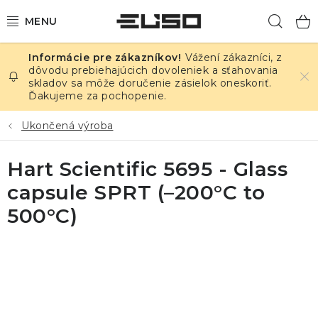
Prejsť
Hľad
na
obsah
Vážení zákazníci, z
ELEKTRINA
dôvodu prebiehajúcich dovoleniek a sťahovania
skladov sa môže doručenie zásielok oneskoriť.
Ďakujeme za pochopenie.
TEPLOTA A VLHKOSŤ
Ukončená výroba
TLAK A ÚNIKY
Hart Scientific 5695 - Glass
ZÁZNAMNÍKY
capsule SPRT (–200°C to
KALIBRÁCIA
500°C)
TLAČ DPS
OSTATNÉ