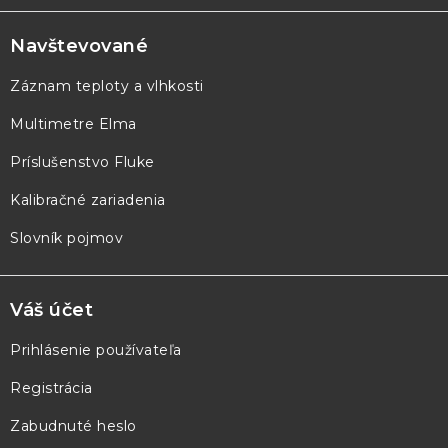
á
p
Navštevované
ä
Záznam teploty a vlhkosti
t
Multimetre Elma
i
e
Príslušenstvo Fluke
Kalibračné zariadenia
Slovník pojmov
Váš účet
Prihlásenie používateľa
Registrácia
Zabudnuté heslo