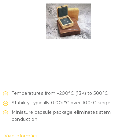
KONTAKTY
BLOG
ZNAČKY
Obchodné podmienky
GDPR
Slovník pojmov
Temperatures from –200°C (13K) to 500°C
Stability typically 0.001°C over 100°C range
Miniature capsule package eliminates stem
conduction
Viac informácií