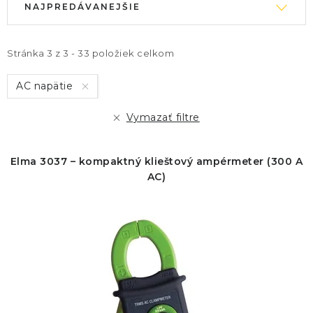
NAJPREDÁVANEJŠIE
ý
a
p
d
i
e
Stránka
3
z
3
-
33
položiek celkom
s
n
AC napätie
p
i
r
e
Vymazať filtre
o
p
d
r
Elma 3037 – kompaktný klieštový ampérmeter (300 A
u
o
AC)
k
d
t
u
o
k
v
t
o
v