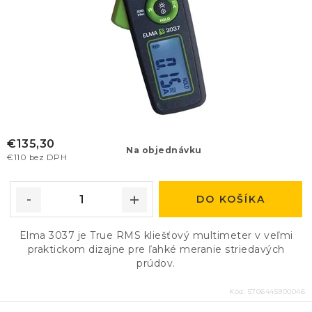
€135,30
Na objednávku
€110 bez DPH
DO KOŠÍKA
Elma 3037 je True RMS kliešťový multimeter v veľmi
praktickom dizajne pre ľahké meranie striedavých
prúdov.
Kód:
5706445900046