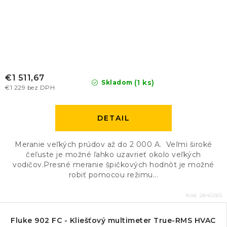
€1 511,67
(1 ks)
Skladom
€1 229 bez DPH
DETAIL
Meranie veľkých prúdov až do 2 000 A. Veľmi široké
čeľuste je možné ľahko uzavrieť okolo veľkých
vodičov.Presné meranie špičkových hodnôt je možné
robiť pomocou režimu...
Kód:
2840265
Fluke 902 FC - Kliešťový multimeter True-RMS HVAC