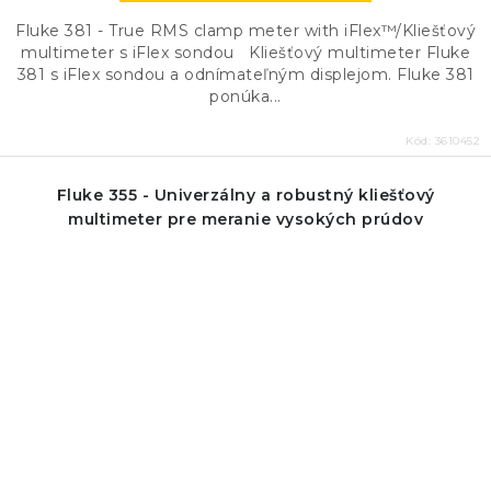
Fluke 381 - True RMS clamp meter with iFlex™/Kliešťový
multimeter s iFlex sondou Kliešťový multimeter Fluke
381 s iFlex sondou a odnímateľným displejom. Fluke 381
ponúka...
Kód:
3610452
Fluke 355 - Univerzálny a robustný kliešťový
multimeter pre meranie vysokých prúdov