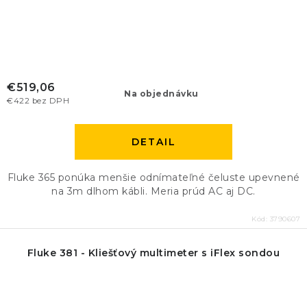
€519,06
Na objednávku
€422 bez DPH
DETAIL
Fluke 365 ponúka menšie odnímateľné čeluste upevnené
na 3m dlhom kábli. Meria prúd AC aj DC.
Kód:
3790607
Fluke 381 - Kliešťový multimeter s iFlex sondou