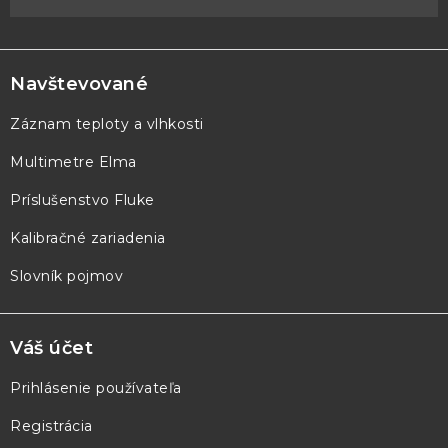
Z
á
p
Navštevované
ä
Záznam teploty a vlhkosti
t
Multimetre Elma
i
e
Príslušenstvo Fluke
Kalibračné zariadenia
Slovník pojmov
Váš účet
Prihlásenie používateľa
Registrácia