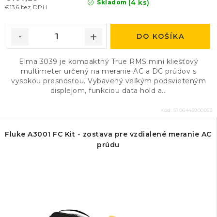
(4 ks)
Skladom
€136 bez DPH
DO KOŠÍKA
Elma 3039 je kompaktný True RMS mini kliešťový
multimeter určený na meranie AC a DC prúdov s
vysokou presnosťou. Vybavený veľkým podsvieteným
displejom, funkciou data hold a...
Kód:
5706445900053
Fluke A3001 FC Kit - zostava pre vzdialené meranie AC
prúdu