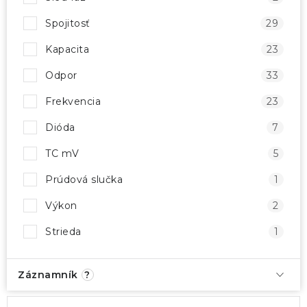
Spojitosť
29
Kapacita
23
Odpor
33
Frekvencia
23
Dióda
7
TC mV
5
Prúdová slučka
1
Výkon
2
Strieda
1
Záznamník
?
V
R