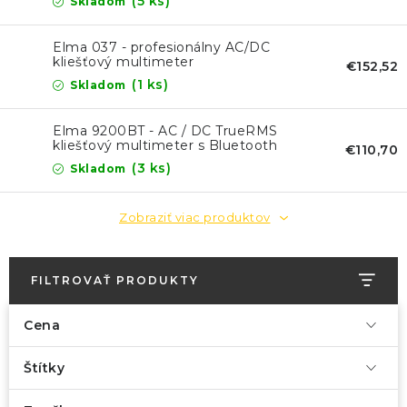
KONTAKTY
(5 ks)
Skladom
Elma 037 - profesionálny AC/DC
BLOG
kliešťový multimeter
€152,52
(1 ks)
Skladom
ZNAČKY
Elma 9200BT - AC / DC TrueRMS
kliešťový multimeter s Bluetooth
Obchodné podmienky
GDPR
Slovník pojmov
€110,70
(3 ks)
Skladom
Zobraziť viac produktov
FILTROVAŤ PRODUKTY
Cena
Štítky