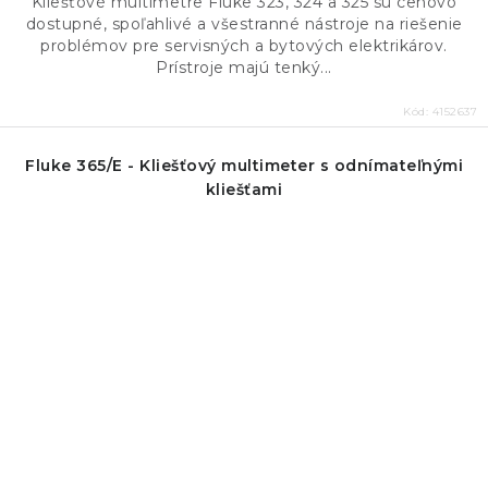
Kliešťové multimetre Fluke 323, 324 a 325 sú cenovo
dostupné, spoľahlivé a všestranné nástroje na riešenie
problémov pre servisných a bytových elektrikárov.
Prístroje majú tenký...
Kód:
4152637
Fluke 365/E - Kliešťový multimeter s odnímateľnými
kliešťami