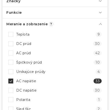
Značky
Funkcie
Meranie a zobrazenie
?
Teplota
9
DC prúd
30
AC prúd
42
Špičkový prúd
10
Unikajúce prúdy
4
AC napätie
33
DC napätie
30
Polarita
1
Sled fáz
2