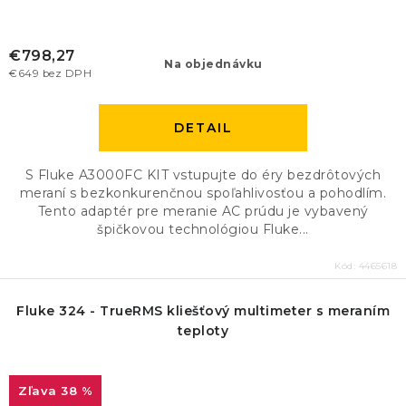
€798,27
Na objednávku
€649 bez DPH
DETAIL
S Fluke A3000FC KIT vstupujte do éry bezdrôtových
meraní s bezkonkurenčnou spoľahlivosťou a pohodlím.
Tento adaptér pre meranie AC prúdu je vybavený
špičkovou technológiou Fluke...
Kód:
4465618
Fluke 324 - TrueRMS kliešťový multimeter s meraním
teploty
38 %