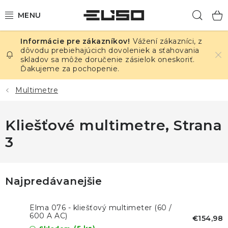
Prejsť
Hľad
na
obsah
Vážení zákazníci, z
ELEKTRINA
dôvodu prebiehajúcich dovoleniek a sťahovania
skladov sa môže doručenie zásielok oneskoriť.
Ďakujeme za pochopenie.
TEPLOTA A VLHKOSŤ
Multimetre
TLAK A ÚNIKY
Kliešťové multimetre
, Strana
ZÁZNAMNÍKY
3
KALIBRÁCIA
TLAČ DPS
Najpredávanejšie
OSTATNÉ
Elma 076 - kliešťový multimeter (60 /
600 A AC)
€154,98