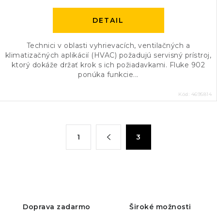
DETAIL
Technici v oblasti vyhrievacích, ventilačných a
klimatizačných aplikácií (HVAC) požadujú servisný prístroj,
ktorý dokáže držať krok s ich požiadavkami. Fluke 902
ponúka funkcie...
Kód:
4695814
O
S
1
3
t
v
r
l
á
á
n
d
k
a
o
c
Doprava zadarmo
Široké možnosti
v