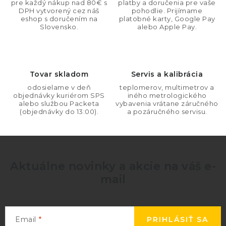
i
pre každý nákup nad 80€ s
platby a doručenia pre vaše
a
DPH vytvorený cez náš
pohodlie. Prijímame
e
n
eshop s doručením na
platobné karty, Google Pay
p
Slovensko.
alebo Apple Pay.
i
r
e
v
k
Tovar skladom
Servis a kalibrácia
y
odosielame v deň
teplomerov, multimetrov a
v
objednávky kuriérom SPS
iného metrologického
ý
alebo službou Packeta
vybavenia vrátane záručného
(objednávky do 13:00).
a pozáručného servisu.
p
i
s
u
Aktuálne novinky a akcie na váš e-
mail
Email
PRIHLÁSIŤ SA