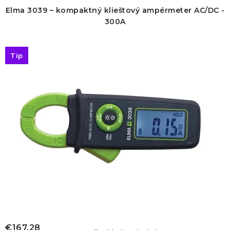
Elma 3039 – kompaktný klieštový ampérmeter AC/DC -
300A
Tip
€167,28