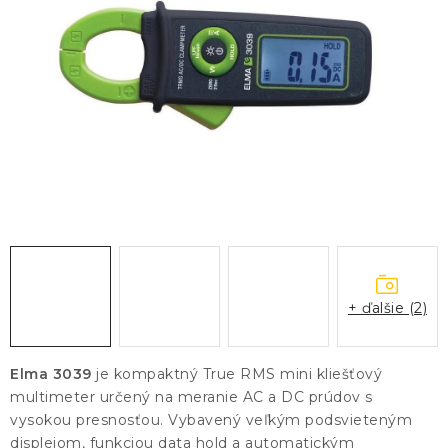
KONTAKTY
BLOG
ZNAČKY
Obchodné podmienky
GDPR
Slovník pojmov
+ ďalšie (2)
Elma 3039
je kompaktný True RMS mini kliešťový
multimeter určený na meranie AC a DC prúdov s
vysokou presnosťou. Vybavený veľkým podsvieteným
displejom, funkciou data hold a automatickým