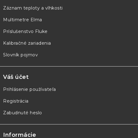
ä
Záznam teploty a vlhkosti
t
Multimetre Elma
i
e
Príslušenstvo Fluke
Kalibračné zariadenia
Slovník pojmov
Váš účet
Prihlásenie používateľa
Registrácia
Zabudnuté heslo
Informácie