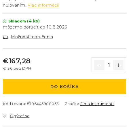
nulovaním.
Viac informácií
(4 ks)
Skladom
10.8.2026
Možnosti doručenia
€167,28
€136 bez DPH
Jednotková cena:
DO KOŠÍKA
Kód tovaru:
5706445900053
Značka:
Elma Instruments
Opýtať sa