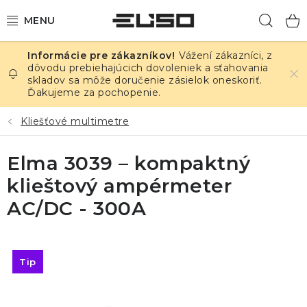
Prejsť
Hľad
na
obsah
Vážení zákazníci, z
ELEKTRINA
dôvodu prebiehajúcich dovoleniek a sťahovania
skladov sa môže doručenie zásielok oneskoriť.
Ďakujeme za pochopenie.
TEPLOTA A VLHKOSŤ
Kliešťové multimetre
TLAK A ÚNIKY
Elma 3039 – kompaktný
ZÁZNAMNÍKY
klieštový ampérmeter
KALIBRÁCIA
AC/DC - 300A
TLAČ DPS
Tip
OSTATNÉ