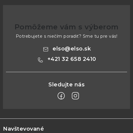
Pomôžeme vám s výberom
Potrebujete s niečím poradiť? Sme tu pre vás!
elso
@
elso.sk
+421 32 658 2410
Z
á
p
Navštevované