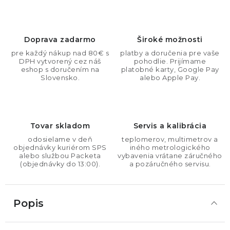
Doprava zadarmo
Široké možnosti
pre každý nákup nad 80€ s
platby a doručenia pre vaše
DPH vytvorený cez náš
pohodlie. Prijímame
eshop s doručením na
platobné karty, Google Pay
Slovensko.
alebo Apple Pay.
Tovar skladom
Servis a kalibrácia
odosielame v deň
teplomerov, multimetrov a
objednávky kuriérom SPS
iného metrologického
alebo službou Packeta
vybavenia vrátane záručného
(objednávky do 13:00).
a pozáručného servisu.
Popis