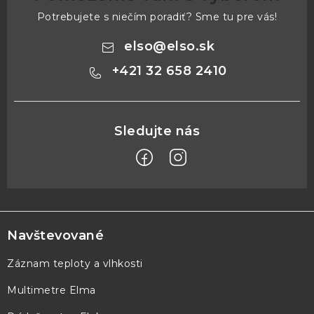
Potrebujete s niečím poradiť? Sme tu pre vás!
elso
@
elso.sk
+421 32 658 2410
Z
á
p
Navštevované
ä
Záznam teploty a vlhkosti
t
Multimetre Elma
i