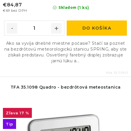
€84,87
(1 ks)
Skladom
€69 bez DPH
DO KOŠÍKA
Ako sa vyvíja dnešné miestne počasie? Stačí sa pozrieť
na bezdrôtovú meteorologickú stanicu SPRING, aby ste
získali predstavu. Osvetlený farebný displej zobrazuje
jarnú lúku a...
Kód:
35.1129.01
TFA 35.1098 Quadro - bezdrôtová meteostanica
17 %
Tip