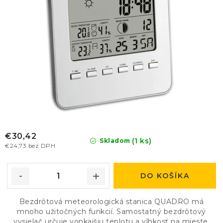
€30,42
(1 ks)
Skladom
€24,73 bez DPH
DO KOŠÍKA
Bezdrôtová meteorologická stanica QUADRO má
mnoho užitočných funkcií. Samostatný bezdrôtový
vysielač určuje vonkajšiu teplotu a vlhkosť na mieste.