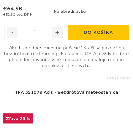
€64,58
Na objednávku
€52,50 bez DPH
DO KOŠÍKA
Aké bude dnes miestne počasie? Stačí sa pozrieť na
bezdrôtovú meteorologickú stanicu GAIA a vždy budete
plne informovaní. Jasné zobrazenie odhaľuje mnoho
detailov o miestnych...
Kód:
35.1083.54
TFA 35.1079 Axis - Bezdrôtová meteostanica
25 %