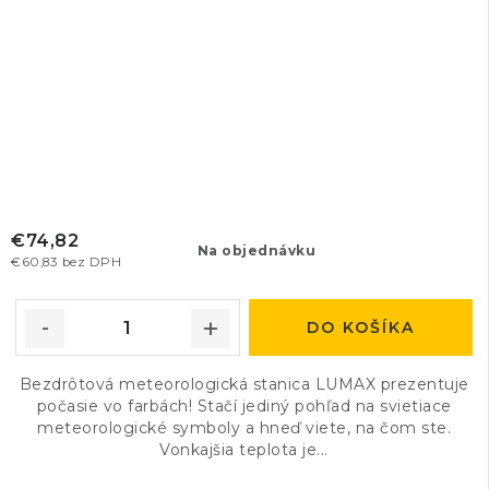
€74,82
Na objednávku
€60,83 bez DPH
DO KOŠÍKA
Bezdrôtová meteorologická stanica LUMAX prezentuje
počasie vo farbách! Stačí jediný pohľad na svietiace
meteorologické symboly a hneď viete, na čom ste.
Vonkajšia teplota je...