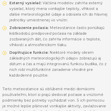
KONTAKTY
Externý vysielač:
Väčšina modelov zahŕňa externý
vysielač, ktorý meria vonkajšie teploty, vlhkosť a
BLOG
ďalšie meteorologické údaje a odosiela ich do hlavnej
jednotky umiestnenej vo vnútri.
ZNAČKY
Zobrazenie počasia:
Meteostanice často ponúkajú
krátkodobú predpoveď počasia na základe
zozbieraných dát, čo zahŕňa informácie o teplote,
Obchodné podmienky
GDPR
Slovník pojmov
vlhkosti a atmosferickom tlaku.
Doplňujúce funkcie:
Niektoré modely okrem
základných meteorologických údajov zobrazujú aj
dátum a čas a majú integrovanú funkciu budíka, čo z
nich robí multifunkčné zariadenie vhodné pre
každodenné použitie.
Tieto meteostanice sú obľúbené medzi domácimi
používateľmi, ktorí si prajú sledovať počasie a vnútorné
podmienky bez potreby vychádzať von. S ich pomocou
je možné lepšie plánovať vonkajšie aktivity, zavlažovanie