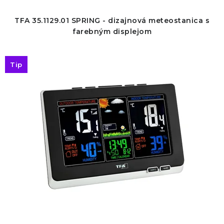
o
p
d
r
TFA 35.1129.01 SPRING - dizajnová meteostanica s
u
o
farebným displejom
k
d
t
u
Tip
o
k
v
t
o
v