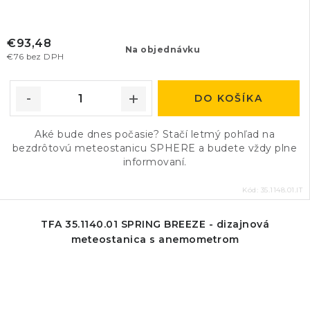
€93,48
Na objednávku
€76 bez DPH
DO KOŠÍKA
Aké bude dnes počasie? Stačí letmý pohľad na
bezdrôtovú meteostanicu SPHERE a budete vždy plne
informovaní.
Kód:
35.1148.01.IT
TFA 35.1140.01 SPRING BREEZE - dizajnová
meteostanica s anemometrom