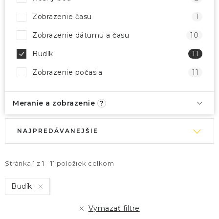
Zobrazenie času
1
Zobrazenie dátumu a času
10
Budík
11
Zobrazenie počasia
11
Meranie a zobrazenie
?
V
R
NAJPREDÁVANEJŠIE
ý
a
p
d
i
e
Stránka
1
z
1
-
11
položiek celkom
s
n
Budík
p
i
r
e
Vymazať filtre