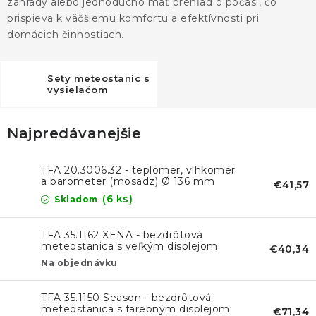
záhrady alebo jednoducho mať prehľad o počasí, čo
prispieva k väčšiemu komfortu a efektívnosti pri
domácich činnostiach.
Sety meteostaníc s
vysielačom
Najpredávanejšie
TFA 20.3006.32 - teplomer, vlhkomer
a barometer (mosadz) Ø 136 mm
€41,57
(6 ks)
Skladom
TFA 35.1162 XENA - bezdrôtová
meteostanica s veľkým displejom
€40,34
Na objednávku
TFA 35.1150 Season - bezdrôtová
meteostanica s farebným displejom
€71,34