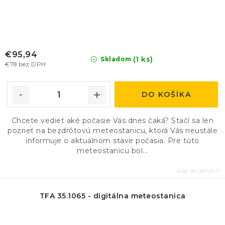
€95,94
(1 ks)
Skladom
€78 bez DPH
DO KOŠÍKA
Chcete vedieť aké počasie Vás dnes čaká? Stačí sa len
pozrieť na bezdrôtovú meteostanicu, ktorá Vás neustále
informuje o aktuálnom stave počasia. Pre túto
meteostanicu bol...
Kód:
35.1147.01.IT
TFA 35.1065 - digitálna meteostanica