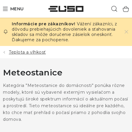
Prejsť
Hľad
na
obsah
Vážení zákazníci, z
ELEKTRINA
dôvodu prebiehajúcich dovoleniek a sťahovania
skladov sa môže doručenie zásielok oneskoriť.
Ďakujeme za pochopenie.
TEPLOTA A VLHKOSŤ
Teplota a vlhkosť
TLAK A ÚNIKY
Meteostanice
ZÁZNAMNÍKY
Kategória "Meteostanice do domácnosti" ponúka rôzne
KALIBRÁCIA
modely, ktoré sú vybavené externým vysielačom a
poskytujú široké spektrum informácií o aktuálnom počasí
TLAČ DPS
a prostredí. Tieto meteostanice sú ideálne pre každého,
kto chce mať prehľad o počasí priamo z pohodlia svojho
OSTATNÉ
domova.