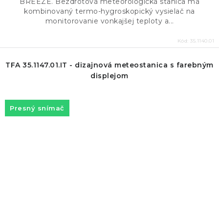
BREEZE. Bezdrôtová meteorologická stanica má
kombinovaný termo-hygroskopický vysielač na
monitorovanie vonkajšej teploty a...
Kód:
35.1140.01
TFA 35.1147.01.IT - dizajnová meteostanica s farebným
displejom
Presný snímač