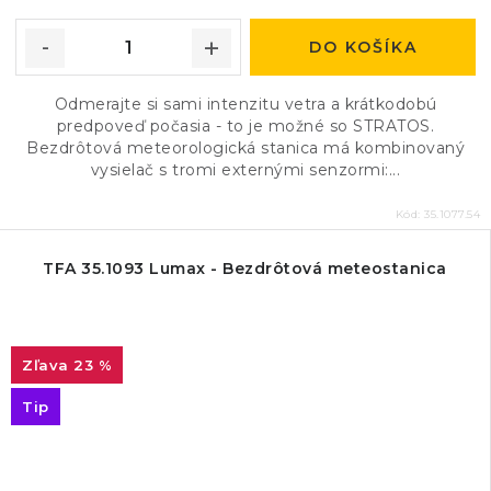
DO KOŠÍKA
Odmerajte si sami intenzitu vetra a krátkodobú
predpoveď počasia - to je možné so STRATOS.
Bezdrôtová meteorologická stanica má kombinovaný
vysielač s tromi externými senzormi:...
Kód:
35.1077.54
TFA 35.1093 Lumax - Bezdrôtová meteostanica
23 %
Tip