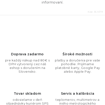
informovaní.
Kód:
35.1079
O
v
l
á
d
Doprava zadarmo
Široké možnosti
a
pre každý nákup nad 80€ s
platby a doručenia pre vaše
DPH vytvorený cez náš
pohodlie. Prijímame
c
eshop s doručením na
platobné karty, Google Pay
i
Slovensko.
alebo Apple Pay.
e
p
r
Tovar skladom
Servis a kalibrácia
v
odosielame v deň
teplomerov, multimetrov a
k
objednávky kuriérom SPS
iného metrologického