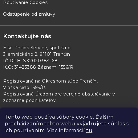
Používanie Cookies
Odstúpenie od zmluvy
Kontaktujte nás
Elso Philips Service, spol. s r.o.
Jilemnického 2, 91101 Trenčín
IČ DPH: SK2020384168
IČO: 31423388 Záznam: 1556/R
Registrovaná na Okresnom súde Trenčín,
Vložka číslo 1556/R
.
Registrovaná Úradom pre verejné obstarávanie v
zozname podnikateľov
.
Tento web používa súbory cookie. Ďalším
prechádzaním tohto webu vyjadrujete súhlas s
PL Servis
Kontroltech
Technický skúšobný ústav Piešťany
ich používaním. Viac informácií
tu
.