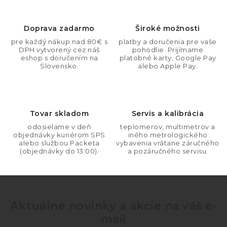
l
á
d
Doprava zadarmo
Široké možnosti
a
pre každý nákup nad 80€ s
platby a doručenia pre vaše
DPH vytvorený cez náš
pohodlie. Prijímame
c
eshop s doručením na
platobné karty, Google Pay
i
Slovensko.
alebo Apple Pay.
e
p
r
Tovar skladom
Servis a kalibrácia
v
odosielame v deň
teplomerov, multimetrov a
k
objednávky kuriérom SPS
iného metrologického
y
alebo službou Packeta
vybavenia vrátane záručného
(objednávky do 13:00).
a pozáručného servisu.
v
ý
p
i
Aktuálne novinky a akcie na váš e-
s
mail
u