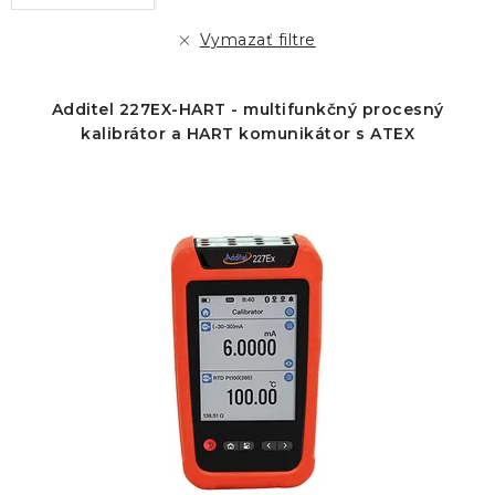
p
i
r
e
Vymazať filtre
o
p
d
r
Additel 227EX-HART - multifunkčný procesný
u
o
kalibrátor a HART komunikátor s ATEX
k
d
t
u
o
k
v
t
o
v