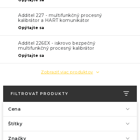
KONTAKTY
Additel 227 - multifunkčný procesný
BLOG
kalibrátor a HART komunikátor
Opýtajte sa
ZNAČKY
Additel 226EX - iskrovo bezpečný
multifunkčný procesný kalibrátor
Obchodné podmienky
GDPR
Slovník pojmov
Opýtajte sa
Zobraziť viac produktov
FILTROVAŤ PRODUKTY
Cena
Štítky
Značky