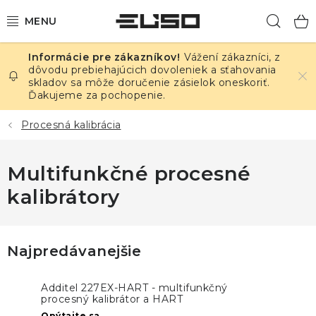
Prejsť
Hľad
na
obsah
Vážení zákazníci, z
ELEKTRINA
dôvodu prebiehajúcich dovoleniek a sťahovania
skladov sa môže doručenie zásielok oneskoriť.
Ďakujeme za pochopenie.
TEPLOTA A VLHKOSŤ
Procesná kalibrácia
TLAK A ÚNIKY
Multifunkčné procesné
ZÁZNAMNÍKY
kalibrátory
KALIBRÁCIA
TLAČ DPS
Najpredávanejšie
OSTATNÉ
Additel 227EX-HART - multifunkčný
procesný kalibrátor a HART
komunikátor s ATEX
Opýtajte sa