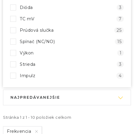
Dióda
3
TC mV
7
Prúdová slučka
25
Spínač (NC/NO)
15
Výkon
1
Strieda
3
Impulz
4
V
R
NAJPREDÁVANEJŠIE
ý
a
p
d
i
e
Stránka
1
z
1
-
10
položiek celkom
s
n
Frekvencia