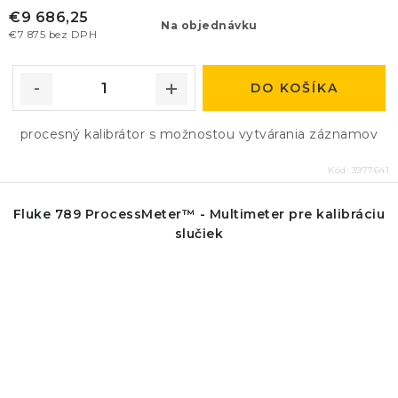
€9 686,25
Na objednávku
€7 875 bez DPH
DO KOŠÍKA
procesný kalibrátor s možnostou vytvárania záznamov
Kód:
3977641
Fluke 789 ProcessMeter™ - Multimeter pre kalibráciu
slučiek