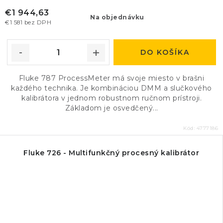
€1 944,63
Na objednávku
€1 581 bez DPH
DO KOŠÍKA
Fluke 787 ProcessMeter má svoje miesto v brašni
každého technika. Je kombináciou DMM a slučkového
kalibrátora v jednom robustnom ručnom prístroji.
Základom je osvedčený...
Kód:
4777186
Fluke 726 - Multifunkčný procesný kalibrátor