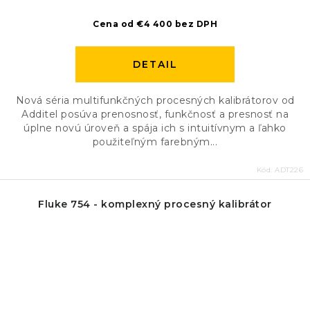
Cena od €4 400 bez DPH
DETAIL
Nová séria multifunkčných procesných kalibrátorov od
Additel posúva prenosnosť, funkčnosť a presnosť na
úplne novú úroveň a spája ich s intuitívnym a ľahko
použiteľným farebným...
Kód:
ADT226
Fluke 754 - komplexný procesný kalibrátor