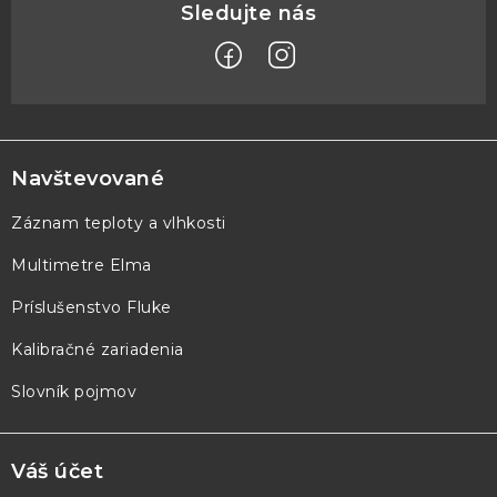
Z
á
p
Navštevované
ä
Záznam teploty a vlhkosti
t
Multimetre Elma
i
e
Príslušenstvo Fluke
Kalibračné zariadenia
Slovník pojmov
Váš účet