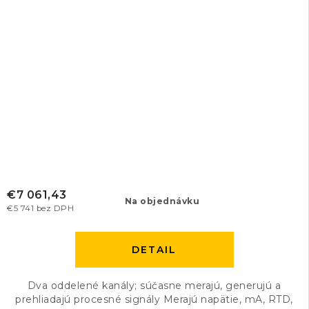
€7 061,43
Na objednávku
€5 741 bez DPH
DETAIL
Dva oddelené kanály; súčasne merajú, generujú a
prehliadajú procesné signály Merajú napätie, mA, RTD,