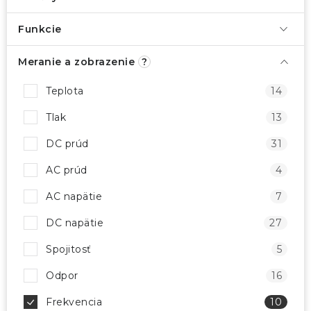
Funkcie
Meranie a zobrazenie
?
Teplota
14
Tlak
13
DC prúd
31
AC prúd
4
AC napätie
7
DC napätie
27
Spojitosť
5
Odpor
16
Frekvencia
10