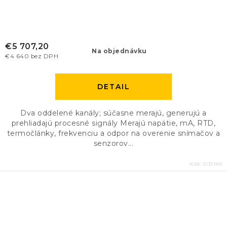
€5 707,20
Na objednávku
€4 640 bez DPH
DETAIL
Dva oddelené kanály; súčasne merajú, generujú a
prehliadajú procesné signály Merajú napätie, mA, RTD,
termočlánky, frekvenciu a odpor na overenie snímačov a
senzorov...
Kód:
5131140
O
v