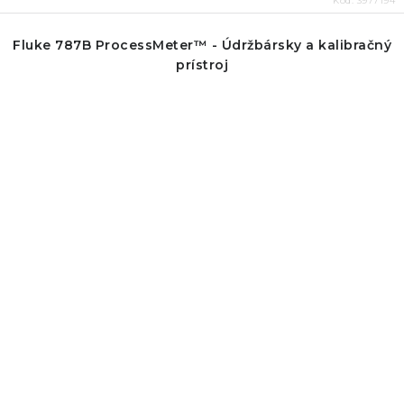
Kód:
3977194
Fluke 787B ProcessMeter™ - Údržbársky a kalibračný
prístroj