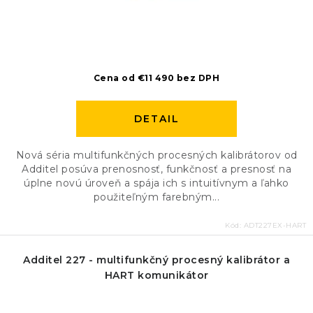
Cena od €11 490 bez DPH
DETAIL
Nová séria multifunkčných procesných kalibrátorov od
Additel posúva prenosnosť, funkčnosť a presnosť na
úplne novú úroveň a spája ich s intuitívnym a ľahko
použiteľným farebným...
Kód:
ADT227EX-HART
Additel 227 - multifunkčný procesný kalibrátor a
HART komunikátor