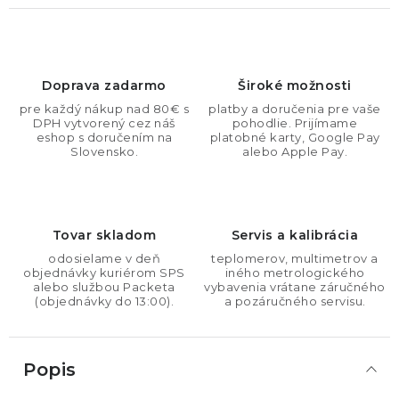
Doprava zadarmo
Široké možnosti
pre každý nákup nad 80€ s
platby a doručenia pre vaše
DPH vytvorený cez náš
pohodlie. Prijímame
eshop s doručením na
platobné karty, Google Pay
Slovensko.
alebo Apple Pay.
Tovar skladom
Servis a kalibrácia
odosielame v deň
teplomerov, multimetrov a
objednávky kuriérom SPS
iného metrologického
alebo službou Packeta
vybavenia vrátane záručného
(objednávky do 13:00).
a pozáručného servisu.
Popis