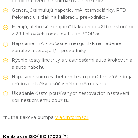
odpor na overenie snímačov a senzorov
Generujú/simulujú napetie, mA, termočlánky, RTD,
frekvenciu a tlak na kalibráciu prevodníkov
Merajú, alebo sú zdrojom* tlaku pri použití niektorého
z 29 tlakových modulov Fluke 700Pxx
Napájanie mA a súčasne merajú tlak na riadenie
ventilov a testujú I/P prevodníky
Rýchle testy linearity s vlastnosťami auto krokovania
a auto nábehu
Napájanie snímača behom testu použitím 24V zdroja
prúdovej slučky a súčasného mA merania
Ukladanie často používaných testovacích nastavení
kôli neskoršiemu použitiu
*nutná tlaková pumpa
Viac informácií
Kalibrácia ISO/IEC 17025
?