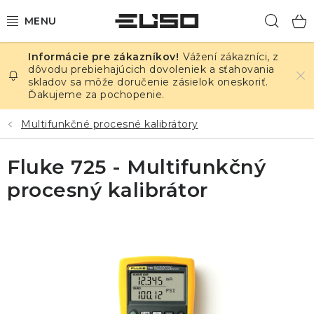
Prejsť
Hľad
na
obsah
Vážení zákazníci, z
ELEKTRINA
dôvodu prebiehajúcich dovoleniek a sťahovania
skladov sa môže doručenie zásielok oneskoriť.
Ďakujeme za pochopenie.
TEPLOTA A VLHKOSŤ
Multifunkčné procesné kalibrátory
TLAK A ÚNIKY
Fluke 725 - Multifunkčný
ZÁZNAMNÍKY
procesný kalibrátor
KALIBRÁCIA
TLAČ DPS
OSTATNÉ