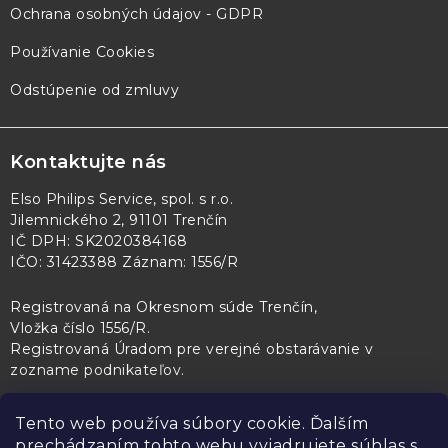
Ochrana osobných údajov - GDPR
Používanie Cookies
Odstúpenie od zmluvy
Kontaktujte nás
Elso Philips Service, spol. s r.o.
Jilemnického 2, 91101 Trenčín
IČ DPH: SK2020384168
IČO: 31423388 Záznam: 1556/R
Registrovaná na Okresnom súde Trenčín,
Vložka číslo 1556/R
.
Registrovaná Úradom pre verejné obstarávanie v
zozname podnikateľov
.
Tento web používa súbory cookie. Ďalším
prechádzaním tohto webu vyjadrujete súhlas s
PL Servis
Kontroltech
Technický skúšobný ústav Piešťany