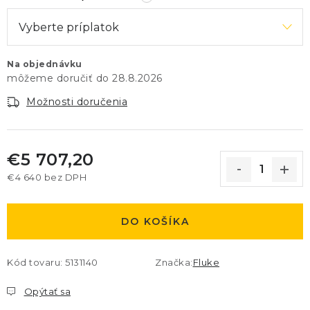
Na objednávku
28.8.2026
Možnosti doručenia
€5 707,20
€4 640
bez DPH
Jednotková cena:
DO KOŠÍKA
Kód tovaru:
5131140
Značka:
Fluke
Opýtať sa