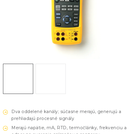
KONTAKTY
BLOG
ZNAČKY
Obchodné podmienky
GDPR
Slovník pojmov
Dva oddelené kanály; súčasne merajú, generujú a
prehliadajú procesné signály
Merajú napätie, mA, RTD, termočlánky, frekvenciu a