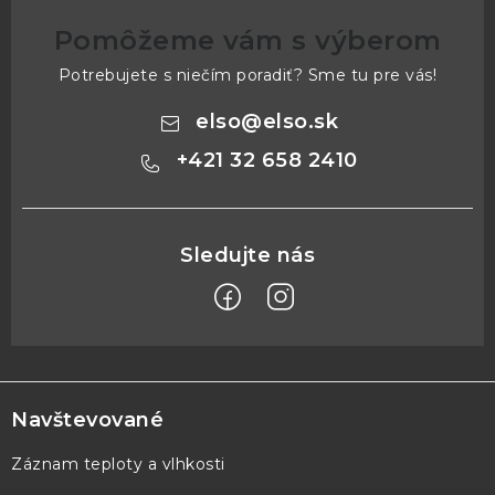
Pomôžeme vám s výberom
Potrebujete s niečím poradiť? Sme tu pre vás!
elso
@
elso.sk
+421 32 658 2410
Z
á
p
Navštevované
ä
Záznam teploty a vlhkosti
t