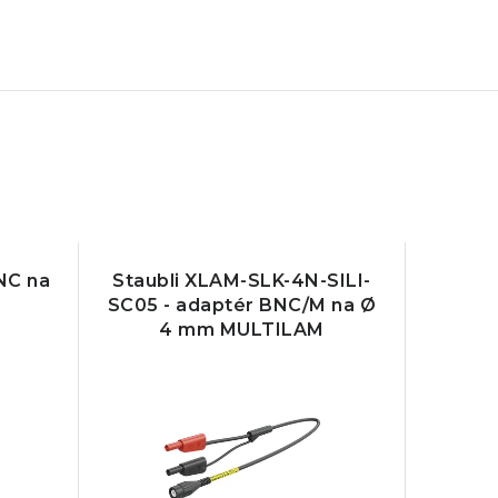
NC na
Staubli XLAM-SLK-4N-SILI-
SC05 - adaptér BNC/M na Ø
4 mm MULTILAM