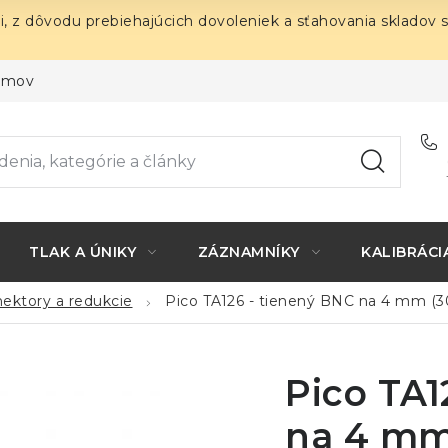
i, z dôvodu prebiehajúcich dovoleniek a sťahovania skladov 
ojmov
TLAK A ÚNIKY
ZÁZNAMNÍKY
KALIBRÁCI
nektory a redukcie
Pico TA126 - tienený BNC na 4 mm (
Pico TA1
na 4 mm