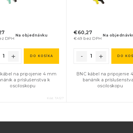
27
€60,27
Na objednávku
Na objednávk
ez DPH
€49 bez DPH
DO KOŠÍKA
DO KOŠ
kábel na pripojenie 4 mm
BNC kábel na pripojenie
nánik a príslušenstva k
banánik a príslušenstv
osciloskopu
osciloskopu
Kód:
TA127