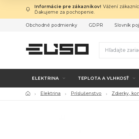
Prejsť
Vážení zákazníc
na
Ďakujeme za pochopenie.
obsah
Obchodné podmienky
GDPR
Slovník p
ELEKTRINA
TEPLOTA A VLHKOSŤ
Domov
Elektrina
Príslušenstvo
Zdierky, ko