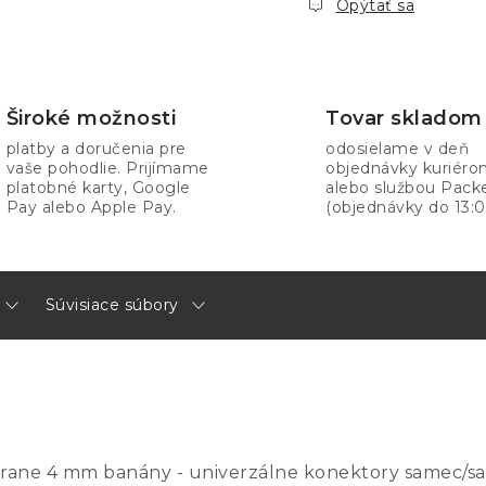
Opýtať sa
Široké možnosti
Tovar skladom
platby a doručenia pre
odosielame v deň
vaše pohodlie. Prijímame
objednávky kuriér
platobné karty, Google
alebo službou Pack
Pay alebo Apple Pay.
(objednávky do 13:0
Súvisiace súbory
strane 4 mm banány - univerzálne konektory samec/sa