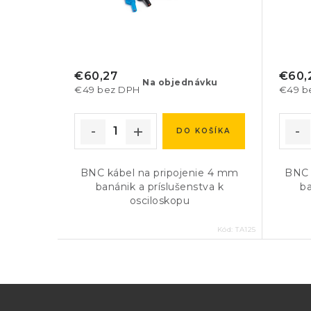
€60,27
€60,
Na objednávku
€49 bez DPH
€49 b
DO KOŠÍKA
BNC kábel na pripojenie 4 mm
BNC 
banánik a príslušenstva k
ba
osciloskopu
Kód:
TA125