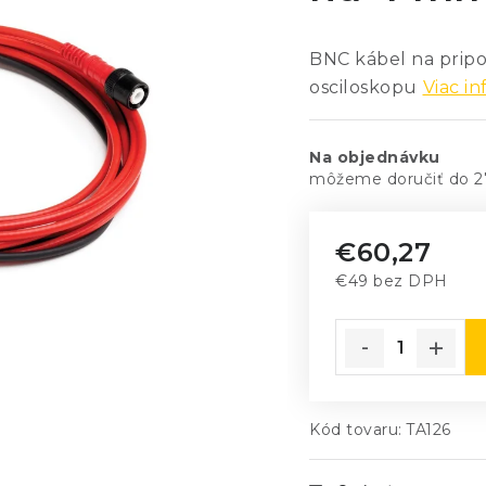
BNC kábel na pripo
osciloskopu
Viac in
Na objednávku
2
€60,27
€49 bez DPH
Jednotková cena
Kód tovaru:
TA126