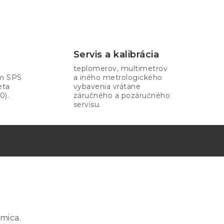
Servis a kalibrácia
teplomerov, multimetrov
om SPS
a iného metrologického
eta
vybavenia vrátane
0).
záručného a pozáručného
servisu.
mica.