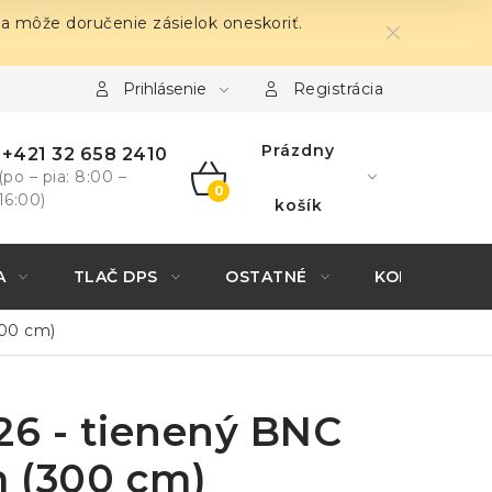
sa môže doručenie zásielok oneskoriť.
Prihlásenie
Registrácia
Prázdny
+421 32 658 2410
(po – pia: 8:00 –
16:00)
NÁKUPNÝ
košík
KOŠÍK
A
TLAČ DPS
OSTATNÉ
KONTAKTY
300 cm)
26 - tienený BNC
 (300 cm)