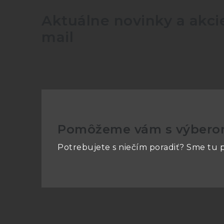
Aktuálne novinky a akcie
mail
Pomôžeme vám s výber
Potrebujete s niečím poradiť? Sme tu p
Z
á