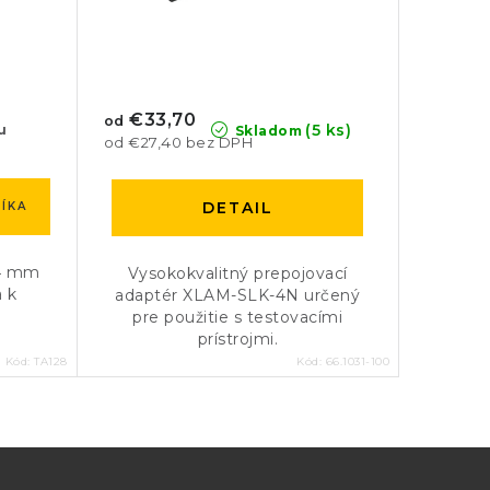
€33,70
od
(5 ks)
u
Skladom
od €27,40 bez DPH
DETAIL
ÍKA
 4 mm
Vysokokvalitný prepojovací
a k
adaptér XLAM-SLK-4N určený
pre použitie s testovacími
prístrojmi.
Kód:
TA128
Kód:
66.1031-100