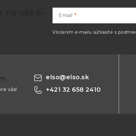
 na váš e-
Email
Vložením e-mailu súhlasíte s
podmien
elso
@
elso.sk
om
+421 32 658 2410
re vás!