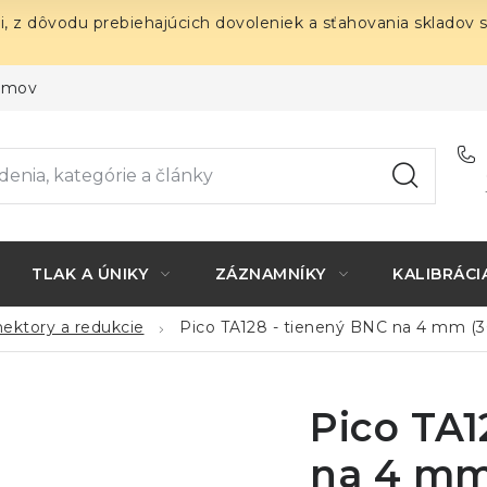
i, z dôvodu prebiehajúcich dovoleniek a sťahovania skladov 
ojmov
TLAK A ÚNIKY
ZÁZNAMNÍKY
KALIBRÁCI
nektory a redukcie
Pico TA128 - tienený BNC na 4 mm (
Pico TA1
na 4 mm