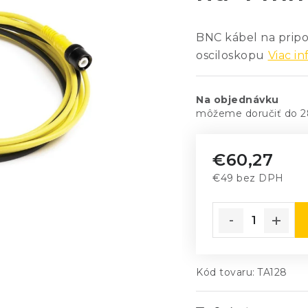
BNC kábel na pripo
osciloskopu
Viac in
Na objednávku
2
€60,27
€49 bez DPH
Jednotková cena
Kód tovaru:
TA128