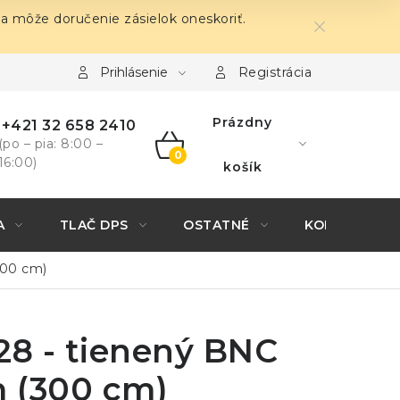
sa môže doručenie zásielok oneskoriť.
Prihlásenie
Registrácia
Prázdny
+421 32 658 2410
(po – pia: 8:00 –
16:00)
NÁKUPNÝ
košík
KOŠÍK
A
TLAČ DPS
OSTATNÉ
KONTAKTY
300 cm)
28 - tienený BNC
 (300 cm)