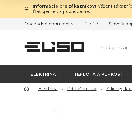
Prejsť
Vážení zákazníc
na
Ďakujeme za pochopenie.
obsah
Obchodné podmienky
GDPR
Slovník p
ELEKTRINA
TEPLOTA A VLHKOSŤ
Domov
Elektrina
Príslušenstvo
Zdierky, ko