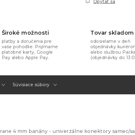
Opýtať sa
Široké možnosti
Tovar skladom
platby a doručenia pre
odosielame v deň
vaše pohodlie. Prijímame
objednávky kuriér
platobné karty, Google
alebo službou Pack
Pay alebo Apple Pay.
(objednávky do 13:0
Súvisiace súbory
strane 4 mm banány - univerzálne konektory samec/sa