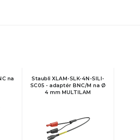
NC na
Staubli XLAM-SLK-4N-SILI-
SC05 - adaptér BNC/M na Ø
4 mm MULTILAM