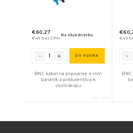
€60,27
€60,
Na objednávku
€49 bez DPH
€49 b
DO KOŠÍKA
BNC kábel na pripojenie 4 mm
BNC 
banánik a príslušenstva k
ba
osciloskopu
Kód:
TA125