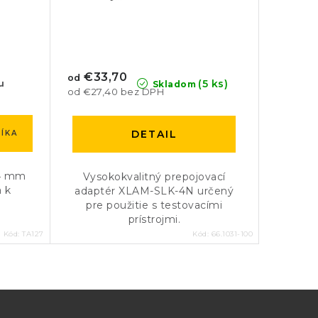
€33,70
od
(5 ks)
u
Skladom
od €27,40 bez DPH
DETAIL
ÍKA
 4 mm
Vysokokvalitný prepojovací
a k
adaptér XLAM-SLK-4N určený
pre použitie s testovacími
prístrojmi.
Kód:
TA127
Kód:
66.1031-100