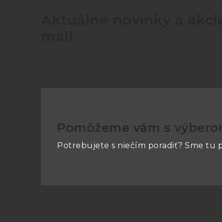
Aktuálne novinky a akcie
mail
Pomôžeme vám s výber
Potrebujete s niečím poradiť? Sme tu p
Z
á