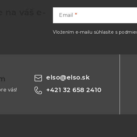
 na váš e-
Email
Vložením e-mailu súhlasíte s
podmien
elso
@
elso.sk
om
+421 32 658 2410
re vás!