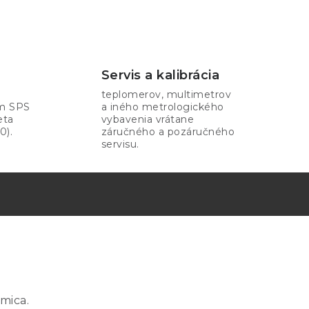
Servis a kalibrácia
teplomerov, multimetrov
om SPS
a iného metrologického
eta
vybavenia vrátane
0).
záručného a pozáručného
servisu.
mica.