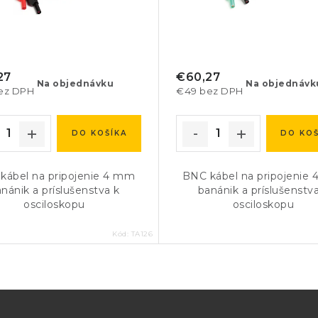
27
€60,27
Na objednávku
Na objednávk
ez DPH
€49 bez DPH
DO KOŠÍKA
DO KOŠ
kábel na pripojenie 4 mm
BNC kábel na pripojenie
nánik a príslušenstva k
banánik a príslušenstv
osciloskopu
osciloskopu
Kód:
TA126