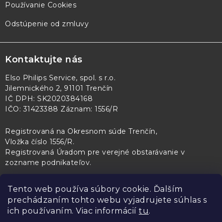
Používanie Cookies
Odstúpenie od zmluvy
Kontaktujte nás
Elso Philips Service, spol. s r.o.
Jilemnického 2, 91101 Trenčín
IČ DPH: SK2020384168
IČO: 31423388 Záznam: 1556/R
Registrovaná na Okresnom súde Trenčín,
Vložka číslo 1556/R
.
Registrovaná Úradom pre verejné obstarávanie v
zozname podnikateľov
.
Tento web používa súbory cookie. Ďalším
prechádzaním tohto webu vyjadrujete súhlas s
PL Servis
Kontroltech
Technický skúšobný ústav Piešťany
ich používaním. Viac informácií
tu
.