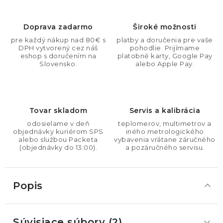
Doprava zadarmo
Široké možnosti
pre každý nákup nad 80€ s
platby a doručenia pre vaše
DPH vytvorený cez náš
pohodlie. Prijímame
eshop s doručením na
platobné karty, Google Pay
Slovensko.
alebo Apple Pay.
Tovar skladom
Servis a kalibrácia
odosielame v deň
teplomerov, multimetrov a
objednávky kuriérom SPS
iného metrologického
alebo službou Packeta
vybavenia vrátane záručného
(objednávky do 13:00).
a pozáručného servisu.
Popis
Súvisiace súbory (2)