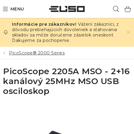
Prejsť
Hľad
na
obsah
Vážení zákazníci, z
ELEKTRINA
dôvodu prebiehajúcich dovoleniek a sťahovania
skladov sa môže doručenie zásielok oneskoriť.
Ďakujeme za pochopenie.
TEPLOTA A VLHKOSŤ
PicoScope® 2000 Series
TLAK A ÚNIKY
PicoScope 2205A MSO - 2+16
ZÁZNAMNÍKY
kanálový 25MHz MSO USB
KALIBRÁCIA
osciloskop
TLAČ DPS
OSTATNÉ