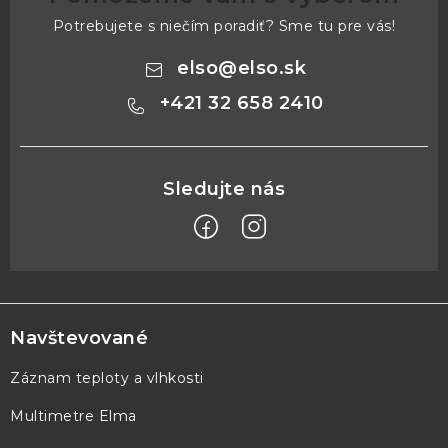
Potrebujete s niečím poradiť? Sme tu pre vás!
elso
@
elso.sk
+421 32 658 2410
Z
á
p
Navštevované
ä
Záznam teploty a vlhkosti
t
Multimetre Elma
i