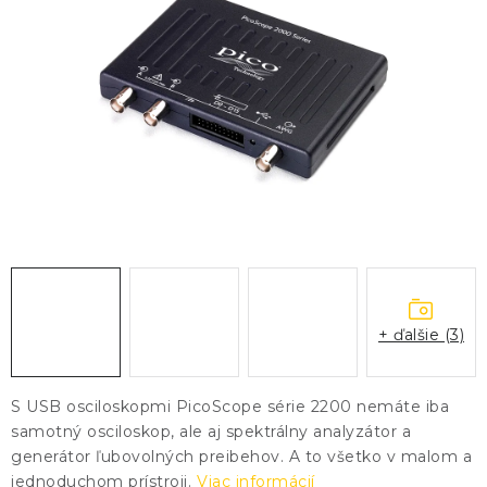
KONTAKTY
BLOG
ZNAČKY
Obchodné podmienky
GDPR
Slovník pojmov
+ ďalšie (3)
S USB osciloskopmi PicoScope série 2200 nemáte iba
samotný osciloskop, ale aj spektrálny analyzátor a
generátor ľubovolných preibehov. A to všetko v malom a
jednoduchom prístroji.
Viac informácií