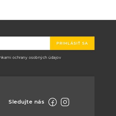
V, ±100 mV, ±200 mV, ±500 mV,
, ±10 V, ±20 V
PRIHLÁSIŤ SA
V/div (10 vertikálnych dielikov)
kami ochrany osobných údajov
pF ± 1 pF
mV do 200 mV rozsahy)
V do 2 V rozsahy)