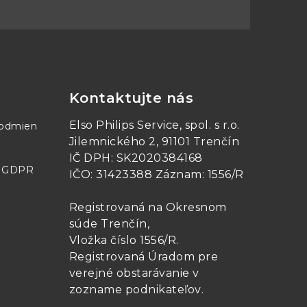
20 V rozsahy)
ozsahu ±200 μV
C špička)
Kontaktujte nás
Elso Philips Service, spol. s r.o.
podmien
Jilemnického 2, 91101 Trenčín
IČ DPH: SK2020384168
- GDPR
IČO: 31423388 Záznam: 1556/R
1 GS/s
500 MS/s
Registrovaná na Okresnom
súde Trenčín,
Vložka číslo 1556/R
.
10 GS/s
Registrovaná Úradom pre
verejné obstarávanie v
S/s with
zozname podnikateľov
.