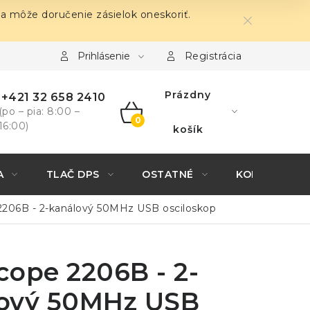
sa môže doručenie zásielok oneskoriť.
Prihlásenie
Registrácia
Prázdny
+421 32 658 2410
(po – pia: 8:00 –
16:00)
NÁKUPNÝ
košík
KOŠÍK
A
TLAČ DPS
OSTATNÉ
KONTAKTY
2206B - 2-kanálový 50MHz USB osciloskop
cope 2206B - 2-
ový 50MHz USB