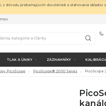
i, z dôvodu prebiehajúcich dovoleniek a sťahovania skladov 
ojmov
TLAK A ÚNIKY
ZÁZNAMNÍKY
KALIBRÁCI
kopy PicoScope
PicoScope® 2000 Series
PicoScope 
PicoS
kanál