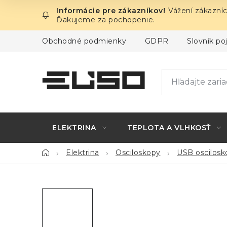
Prejsť
Vážení zákazníc
na
Ďakujeme za pochopenie.
obsah
Obchodné podmienky
GDPR
Slovník p
ELEKTRINA
TEPLOTA A VLHKOSŤ
Domov
Elektrina
Osciloskopy
USB oscilos