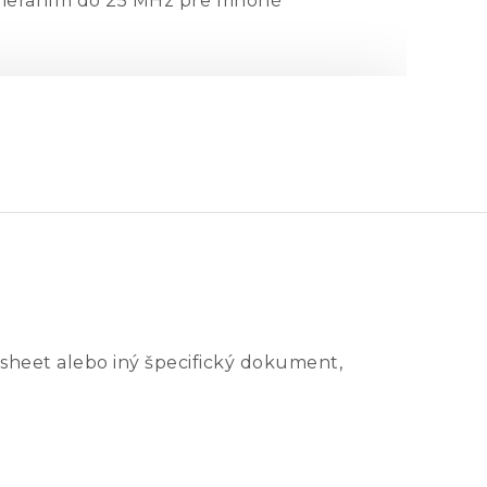
 meraním do 25 MHz pre mnohé
 načítanie priebehov, čo dáva
PicoScope
PicoScope
2207B
2208B
70 MHz
100 MHz
sheet alebo iný špecifický dokument,
5 ns
3.5 ns