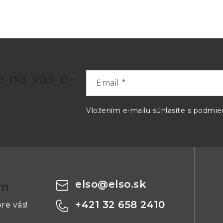
2 bitov
Do 12 bitov
 mV, ±100 mV, ±200 mV, ±500 mV,
±20 mV, ±50 m
, ±2 V, ±5 V, ±10 V, ±20 V
±1 V, ±2 V, ±5 V
 na váš e-
Email
V/div do 4 V/div (10 vertikálnych
4 mV/div do 4 
ikov)
Vložením e-mailu súhlasíte s
podmien
/ DC
AC / DC
(f)
BNC(f)
 ± 1% ∥ 14 pF ± 2 pF
1 MΩ ± 1% ∥ 16 
elso
@
elso.sk
om
+421 32 658 2410
re vás!
±250 mV (20 
±2.5 V (500 m