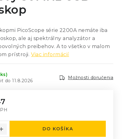
oskop
skopmi PicoScope série 2200A nemáte iba
oskop, ale aj spektrálny analyzátor a
bovolných preibehov. A to všetko v malom
 prístroji.
Viac informácií
 ks)
Možnosti doručenia
11.8.2026
47
DPH
á cena:
DO KOŠÍKA