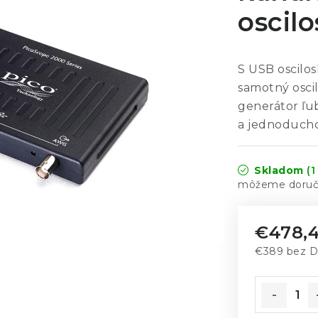
oscil
S USB oscilo
samotný oscil
generátor ľu
a jednoduchom
Skladom
(1
€478,
€389 bez 
Jednotkov