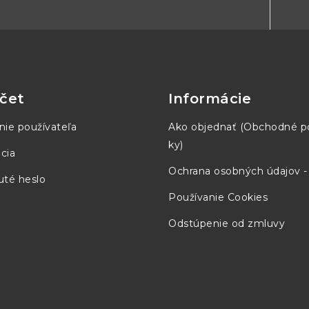
±25 V (5 V do 
 celého rozsahu ±200 μV
±3% celého r
 V (DC + AC špička)
±100 V (DC + A
čet
Informácie
nie používateľa
Ako objednať (Obchodné 
ky)
cia
Ochrana osobných údajov 
té heslo
 MS/s
200 MS/s (Ch. A)
500 MS/s
MS/s
100 MS/s
250 MS/s
Používanie Cookies
Odstúpenie od zmluvy
/s
4 GS/s
5 GS/s
9.6 MS/s (31 M
/s
SDK)