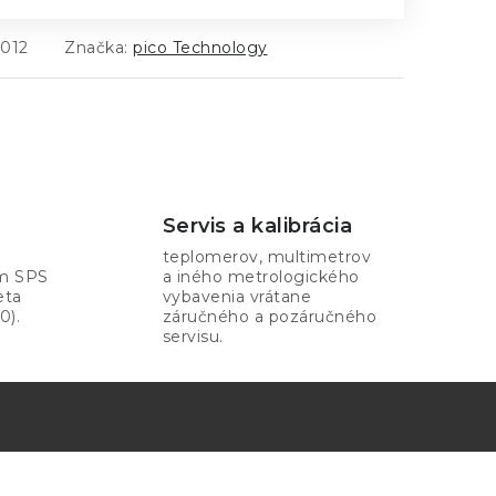
012
Značka:
pico Technology
Servis a kalibrácia
teplomerov, multimetrov
om SPS
a iného metrologického
eta
vybavenia vrátane
0).
záručného a pozáručného
servisu.