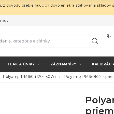
i, z dôvodu prebiehajúcich dovoleniek a sťahovania skladov 
ojmov
TLAK A ÚNIKY
ZÁZNAMNÍKY
KALIBRÁCI
Polyamp PM150 (120-150W)
Polyamp PM150B12 - pri
Polya
priem