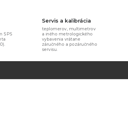
Servis a kalibrácia
teplomerov, multimetrov
om SPS
a iného metrologického
eta
vybavenia vrátane
0).
záručného a pozáručného
servisu.