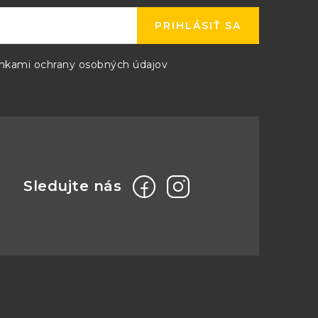
-
PRIHLÁSIŤ SA
C13.8
PM150D13.8
kami ochrany osobných údajov
-
C15
PM150D15
-
0C24
PM150D24
0C28
PM150D28
-
-