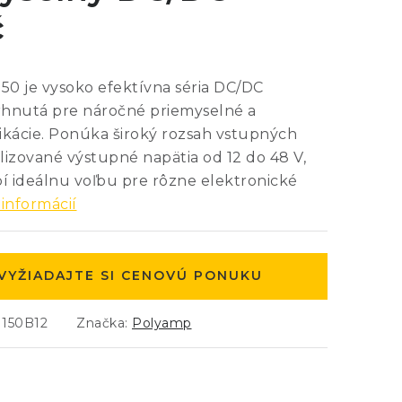
č
0 je vysoko efektívna séria DC/DC
hnutá pre náročné priemyselné a
ikácie. Ponúka široký rozsah vstupných
ilizované výstupné napätia od 12 do 48 V,
bí ideálnu voľbu pre rôzne elektronické
 informácií
VYŽIADAJTE SI CENOVÚ PONUKU
150B12
Značka:
Polyamp