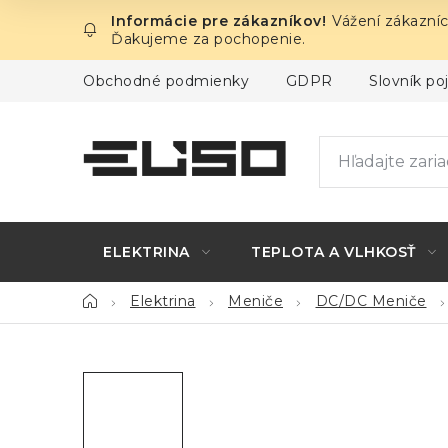
Prejsť
Vážení zákazníc
na
Ďakujeme za pochopenie.
obsah
Obchodné podmienky
GDPR
Slovník p
ELEKTRINA
TEPLOTA A VLHKOSŤ
Domov
Elektrina
Meniče
DC/DC Meniče