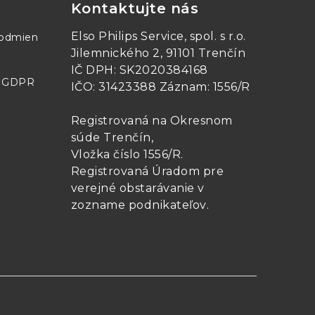
Kontaktujte nás
0C48
PM150D48
Elso Philips Service, spol. s r.o.
podmien
Jilemnického 2, 91101 Trenčín
IČ DPH: SK2020384168
- GDPR
IČO: 31423388 Záznam: 1556/R
Registrovaná na Okresnom
súde Trenčín,
Vložka číslo 1556/R
.
Registrovaná Úradom pre
verejné obstarávanie v
zozname podnikateľov
.