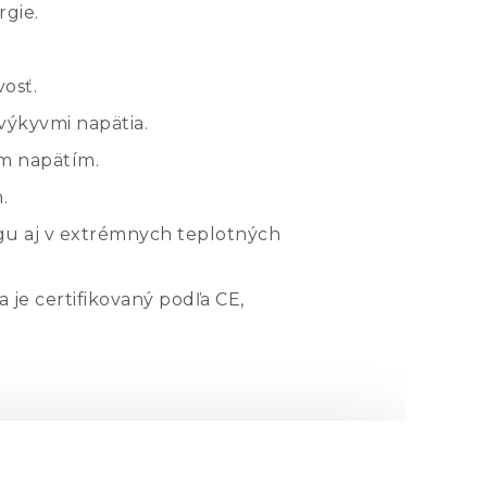
rgie.
osť.
výkyvmi napätia.
m napätím.
.
gu aj v extrémnych teplotných
 je certifikovaný podľa CE,
palcového racku.