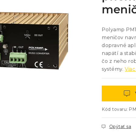
meni
Polyamp PM15
meničov navr
dopravné apl
napätí a stab
čo z neho ro
systémy.
Viac
Kód tovaru:
PM
Opýtať sa