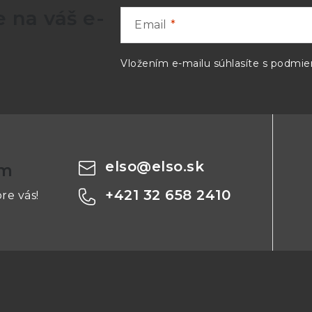
 na váš e-
PM150A13.8
-
-
Email
-
PM150B13.8
PM150
Vložením e-mailu súhlasíte s
podmien
PM150A15
-
-
-
PM150B15
PM150
PM150A24
-
-
elso
@
elso.sk
om
-
PM150B24
PM15
+421 32 658 2410
re vás!
-
PM150B28
PM15
-
PM150B36
-
PM150A48
-
-