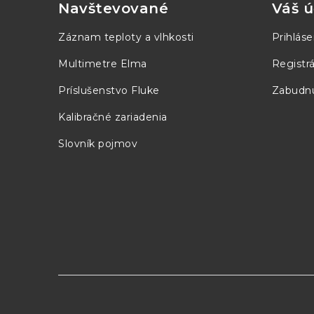
p
Navštevované
Váš ú
48 V
3,13 A
150 W
ä
Záznam teploty a vlhkosti
Prihláse
t
Multimetre Elma
Registrá
i
Príslušenstvo Fluke
Zabudnu
e
Kalibračné zariadenia
Slovník pojmov