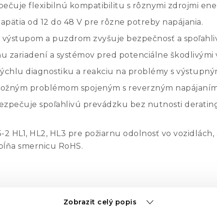
čuje flexibilnú kompatibilitu s rôznymi zdrojmi ene
pätia od 12 do 48 V pre rôzne potreby napájania.
i výstupom a puzdrom zvyšuje bezpečnosť a spoľahliv
u zariadení a systémov pred potenciálne škodlivými 
chlu diagnostiku a reakciu na problémy s výstupný
ožným problémom spojeným s reverzným napájaním
zpečuje spoľahlivú prevádzku bez nutnosti deratin
 HL1, HL2, HL3 pre požiarnu odolnosť vo vozidlách, a
pĺňa smernicu RoHS.
montáže na DIN lištu, montáže na stenu alebo do 19-
Zobrazit celý popis