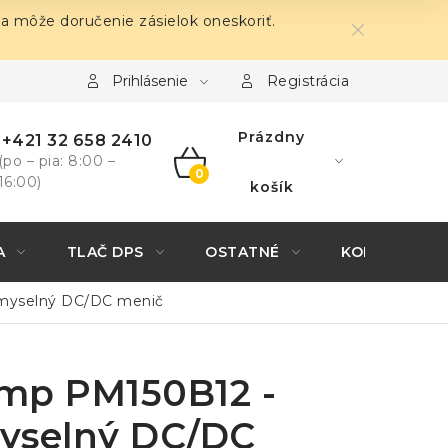
sa môže doručenie zásielok oneskoriť.
Prihlásenie
Registrácia
Prázdny
+421 32 658 2410
(po – pia: 8:00 –
16:00)
NÁKUPNÝ
košík
KOŠÍK
A
TLAČ DPS
OSTATNÉ
KONTAKTY
emyselný DC/DC menič
mp PM150B12 -
yselný DC/DC