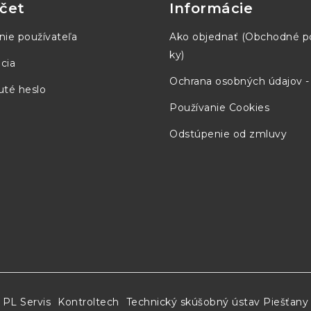
čet
Informácie
-
PM150B48
PM15
nie používateľa
Ako objednať (Obchodné 
ky)
cia
Ochrana osobných údajov 
té heslo
Používanie Cookies
Odstúpenie od zmluvy
PL Servis
Kontroltech
Technický skúšobný ústav Piešťany