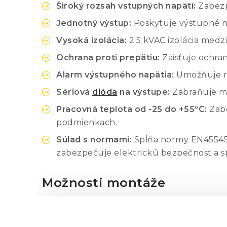
Široký rozsah vstupných napätí:
Zabezpe
Jednotný výstup:
Poskytuje výstupné na
Vysoká izolácia:
2.5 kVAC izolácia medz
Ochrana proti prepätiu:
Zaisťuje ochran
Alarm výstupného napätia:
Umožňuje rý
Sériová
dióda
na výstupe:
Zabraňuje m
Pracovná teplota od -25 do +55°C:
Zabe
podmienkach.
Súlad s normami:
Spĺňa normy EN45545-2
zabezpečuje elektrickú bezpečnosť a s
Možnosti montáže
Ponúka rôzne možnosti inštalácie vrátane 