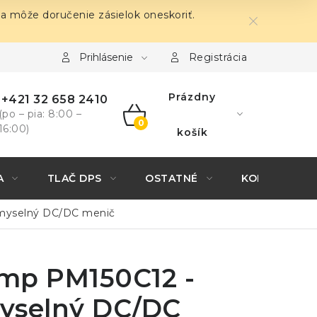
sa môže doručenie zásielok oneskoriť.
Prihlásenie
Registrácia
Prázdny
+421 32 658 2410
(po – pia: 8:00 –
16:00)
NÁKUPNÝ
košík
KOŠÍK
A
TLAČ DPS
OSTATNÉ
KONTAKTY
emyselný DC/DC menič
mp PM150C12 -
yselný DC/DC