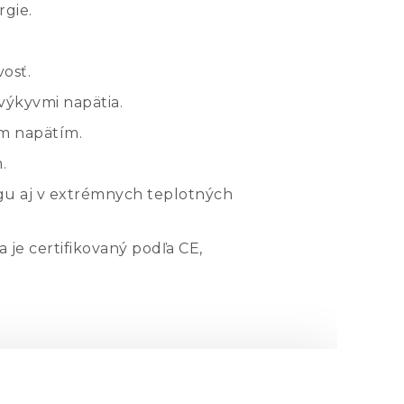
rgie.
osť.
výkyvmi napätia.
m napätím.
.
gu aj v extrémnych teplotných
 je certifikovaný podľa CE,
palcového racku.