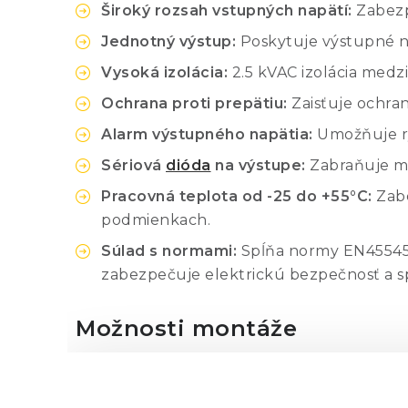
Široký rozsah vstupných napätí:
Zabezpe
Jednotný výstup:
Poskytuje výstupné na
Vysoká izolácia:
2.5 kVAC izolácia medz
Ochrana proti prepätiu:
Zaisťuje ochran
Alarm výstupného napätia:
Umožňuje rý
Sériová
dióda
na výstupe:
Zabraňuje m
Pracovná teplota od -25 do +55°C:
Zabe
podmienkach.
Súlad s normami:
Spĺňa normy EN45545-2
zabezpečuje elektrickú bezpečnosť a s
Možnosti montáže
Ponúka rôzne možnosti inštalácie vrátane 