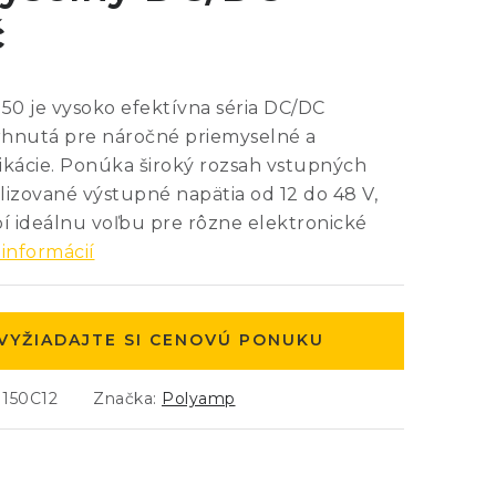
č
0 je vysoko efektívna séria DC/DC
hnutá pre náročné priemyselné a
ikácie. Ponúka široký rozsah vstupných
ilizované výstupné napätia od 12 do 48 V,
bí ideálnu voľbu pre rôzne elektronické
 informácií
VYŽIADAJTE SI CENOVÚ PONUKU
150C12
Značka:
Polyamp