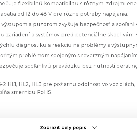
čuje flexibilnú kompatibilitu s rôznymi zdrojmi ene
pätia od 12 do 48 V pre rôzne potreby napájania.
i výstupom a puzdrom zvyšuje bezpečnosť a spoľahliv
u zariadení a systémov pred potenciálne škodlivými 
chlu diagnostiku a reakciu na problémy s výstupný
ožným problémom spojeným s reverzným napájaním
zpečuje spoľahlivú prevádzku bez nutnosti deratin
 HL1, HL2, HL3 pre požiarnu odolnosť vo vozidlách, a
pĺňa smernicu RoHS.
montáže na DIN lištu, montáže na stenu alebo do 19-
Zobrazit celý popis