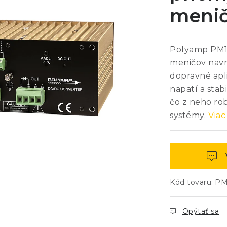
meni
Polyamp PM15
meničov navr
dopravné apl
napätí a stab
čo z neho ro
systémy.
Viac
Kód tovaru:
PM
Opýtať sa