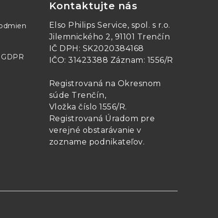
Kontaktujte nás
0C48
PM150D48
Elso Philips Service, spol. s r.o.
podmien
Jilemnického 2, 91101 Trenčín
IČ DPH: SK2020384168
- GDPR
IČO: 31423388 Záznam: 1556/R
Registrovaná na Okresnom
súde Trenčín,
Vložka číslo 1556/R
.
Registrovaná Úradom pre
verejné obstarávanie v
zozname podnikateľov
.