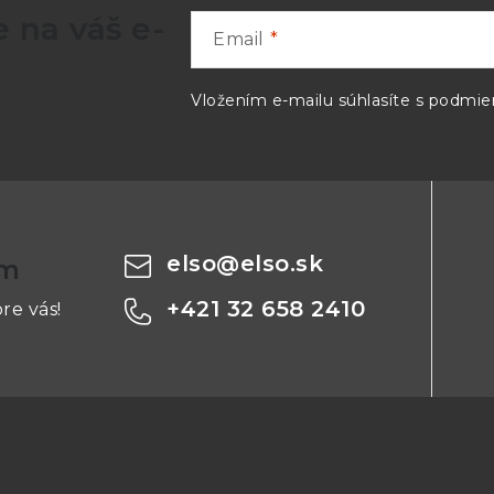
 na váš e-
PM150A13.8
-
-
Email
-
PM150B13.8
PM150
Vložením e-mailu súhlasíte s
podmien
PM150A15
-
-
-
PM150B15
PM150
PM150A24
-
-
elso
@
elso.sk
om
-
PM150B24
PM15
+421 32 658 2410
re vás!
-
PM150B28
PM15
-
PM150B36
-
PM150A48
-
-