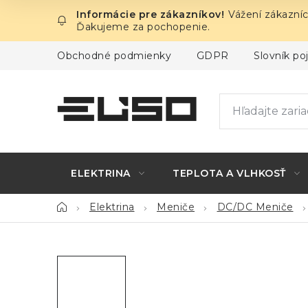
Prejsť
Vážení zákazníc
na
Ďakujeme za pochopenie.
obsah
Obchodné podmienky
GDPR
Slovník p
ELEKTRINA
TEPLOTA A VLHKOSŤ
Domov
Elektrina
Meniče
DC/DC Meniče