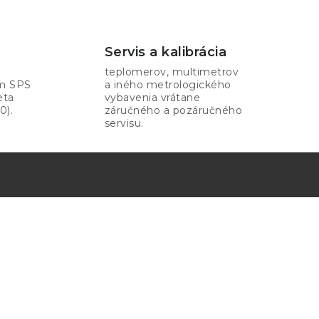
Servis a kalibrácia
teplomerov, multimetrov
om SPS
a iného metrologického
eta
vybavenia vrátane
0).
záručného a pozáručného
servisu.