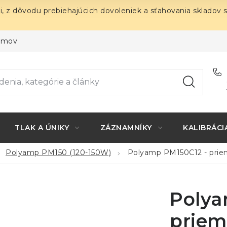
i, z dôvodu prebiehajúcich dovoleniek a sťahovania skladov 
ojmov
TLAK A ÚNIKY
ZÁZNAMNÍKY
KALIBRÁCI
Polyamp PM150 (120-150W)
Polyamp PM150C12 - pri
Polya
priem