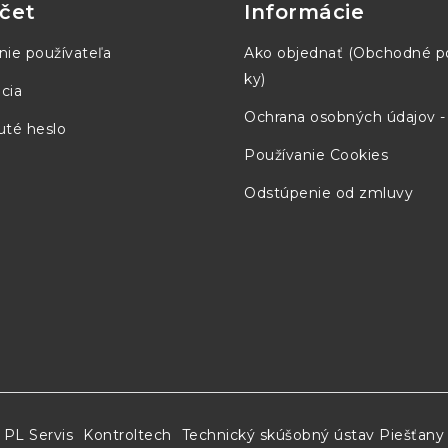
čet
Informácie
-
PM150B48
PM15
nie používateľa
Ako objednať (Obchodné 
ky)
cia
Ochrana osobných údajov 
té heslo
Používanie Cookies
Odstúpenie od zmluvy
PL Servis
Kontroltech
Technický skúšobný ústav Piešťany