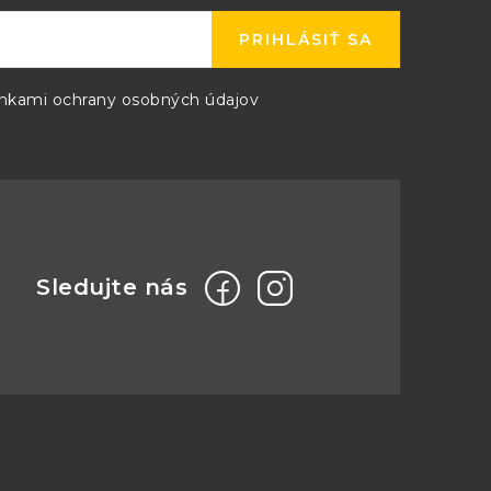
-
PRIHLÁSIŤ SA
C13.8
PM150D13.8
kami ochrany osobných údajov
-
C15
PM150D15
-
0C24
PM150D24
0C28
PM150D28
-
-