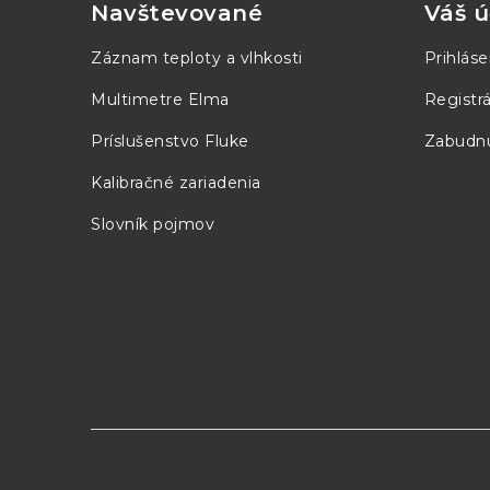
p
Navštevované
Váš ú
48 V
3,13 A
150 W
ä
Záznam teploty a vlhkosti
Prihláse
t
Multimetre Elma
Registrá
i
Príslušenstvo Fluke
Zabudnu
e
Kalibračné zariadenia
Slovník pojmov