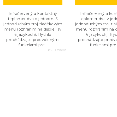
Infračervený a kontaktný
Infračervený a kon
teplomer dva v jednom. S
teplomer dva v je
jednoduchým troj-tlačítkovým
jednoduchým troj-tl
menu rozhraním na displeji (v
menu rozhraním na di
6 jazykoch). Rýchlo
6 jazykoch). Rý
prechádzajte predvolenými
prechádzajte predv
funkciami pre...
funkciami pre.
Kód:
2837806
O
v
á
d