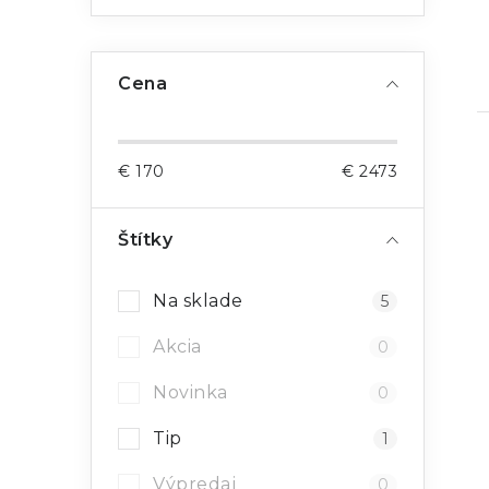
Cena
€
170
€
2473
Štítky
Na sklade
5
Akcia
0
Novinka
0
Tip
1
Výpredaj
0