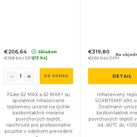
€206,64
€319,80
Skladom
Na objed
(13 ks)
€168 bez DPH
€260 bez DPH
DETAIL
DO KOŠÍKA
Fluke 62 MAX a 62 MAX+ sú
Infračervený tep
spoľahlivé infračervené
SCANTEMP 490 o
teplomery určené na rýchle
Dostmann umož
bezkontaktné meranie
bezkontaktné me
povrchových teplôt,
povrchových teplôt v
navrhnuté pre profesionálne
od -60°C do +10
použitie v odolnom prevedení