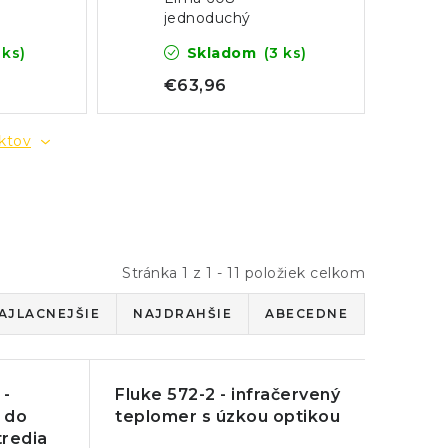
jednoduchý
až
infračervený
 ks)
Skladom
(3 ks)
teplomer s
označením meranej
€63,96
plochy
uktov
Stránka
1
z
1
-
11
položiek celkom
AJLACNEJŠIE
NAJDRAHŠIE
ABECEDNE
 -
Fluke 572-2 - infračervený
 do
teplomer s úzkou optikou
tredia