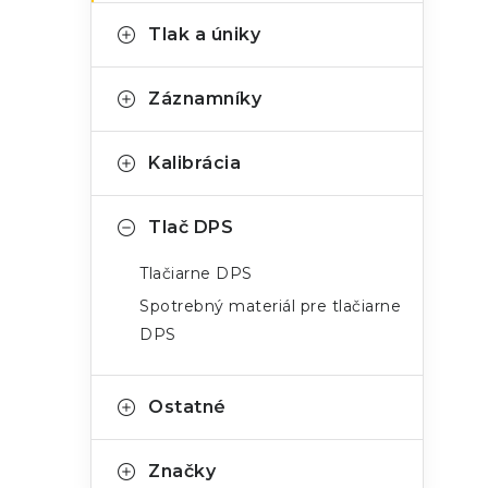
Tlak a úniky
i
Záznamníky
Kalibrácia
Tlač DPS
Tlačiarne DPS
Spotrebný materiál pre tlačiarne
DPS
Ostatné
Značky