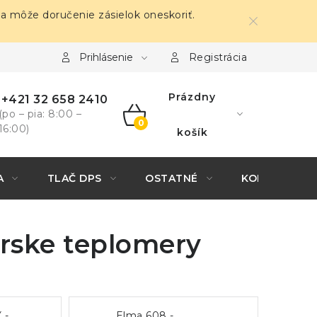
sa môže doručenie zásielok oneskoriť.
Prihlásenie
Registrácia
Prázdny
+421 32 658 2410
(po – pia: 8:00 –
16:00)
NÁKUPNÝ
košík
KOŠÍK
A
TLAČ DPS
OSTATNÉ
KONTAKTY
árske teplomery
 -
Elma 608 -