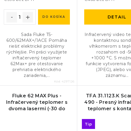
DETAIL
DO KOŠÍKA
Sada Fluke T5-
Infračervený video t
600/62MAX+/1ACE Pomáha
kontaktnou sond
riešiť elektrické problémy
vlhkomerom s tep
rýchlejšie. Pri práci využijete
rozsahom od -50
inftačervený teplomer
+1000 °C. S možn
62Max+ pre otestovanie
funkcie vytvorenia f
prehriatia elektrického
(JPEG), alebo v
zariadenia,...
záznamu...
Kód:
4297126
Fluke 62 MAX Plus -
TFA 31.1123.K S
Infračervený teplomer s
490 - Presný infr
dvoma lasermi (-30 do
teplomer s kont
650°C)
sondou
Tip