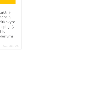
taktný
dnom. S
ačítkovým
spleji (v
chlo
olenými
..
Kód:
2837799