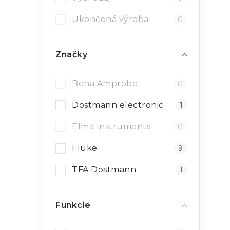
Ukončená výroba
0
Značky
Beha Amprobe
0
Dostmann electronic
1
Elma Instruments
0
Fluke
9
TFA Dostmann
1
Funkcie