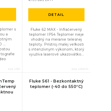
DETAIL
eplomer s
Fluke 62 MAX - Infračervený
ou a
teplomer IP54 Teplomer nieje
lotným
vhodný na meranie telesnej
 ...
teploty. Prístroj malej veľkosti
osťou
s intenzívnym výkonom, ktorý
otografie
využíva laserové ukazovátko...
ideo
Kód:
2931
Kód:
4130474
canTemp
Fluke 561 - Bezkontaktný
ačervený
teplomer (-40 do 550°C)
aktnou