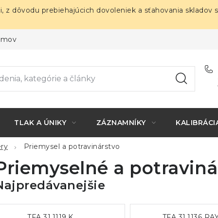
i, z dôvodu prebiehajúcich dovoleniek a sťahovania skladov 
ojmov
TLAK A ÚNIKY
ZÁZNAMNÍKY
KALIBRÁCI
ry
Priemysel a potravinárstvo
Priemyselné a potravin
Najpredávanejšie
TFA 31.1119.K
TFA 31.1136 RAY