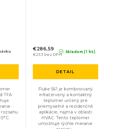
€286,59
(1 ks)
návku
Skladom
€233 bez DPH
DETAIL
lomer
Fluke 561 je kombinovaný
d TFA
infračervený a kontaktný
ňuje
teplomer určený pre
ranie
priemyselné a rezidenčné
 rozsahu
aplikácie, najmä v oblasti
00°C.
HVAC. Tento teplomer
umožňuje rýchle meranie