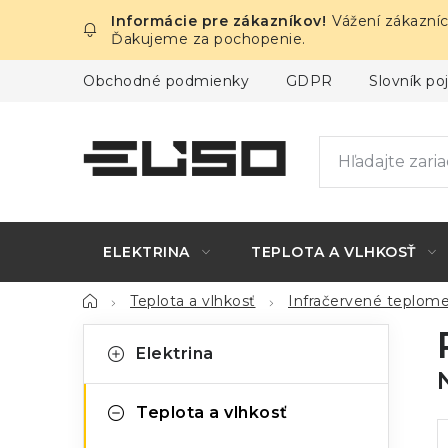
Prejsť
Vážení zákazníc
na
Ďakujeme za pochopenie.
obsah
Obchodné podmienky
GDPR
Slovník p
ELEKTRINA
TEPLOTA A VLHKOSŤ
Domov
Teplota a vlhkosť
Infračervené teplome
B
K
Preskočiť
Elektrina
kategórie
a
o
t
č
Teplota a vlhkosť
e