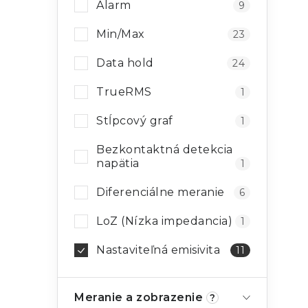
Alarm
9
Min/Max
23
Data hold
24
TrueRMS
1
Stĺpcový graf
1
Bezkontaktná detekcia
napätia
1
Diferenciálne meranie
6
LoZ (Nízka impedancia)
1
Nastaviteľná emisivita
11
Meranie a zobrazenie
?