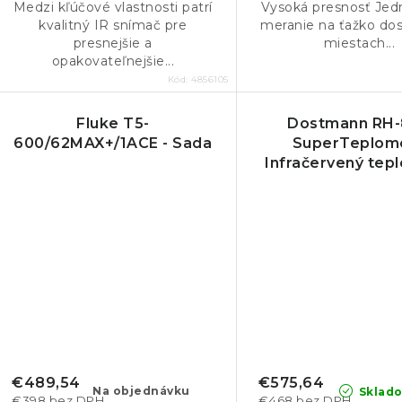
Medzi kľúčové vlastnosti patrí
Vysoká presnosť Je
kvalitný IR snímač pre
meranie na ťažko do
presnejšie a
miestach...
opakovateľnejšie...
Kód:
4856105
Fluke T5-
Dostmann RH
600/62MAX+/1ACE - Sada
SuperTeplome
Infračervený tep
kontaktnou son
vlhkomero
€489,54
€575,64
Na objednávku
Sklad
€398 bez DPH
€468 bez DPH