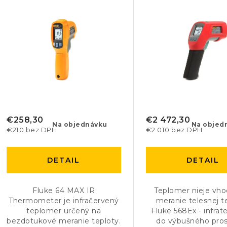
p
n
i
s
e
p
p
r
r
o
o
d
d
€258,30
€2 472,30
Na objednávku
Na objed
€210 bez DPH
€2 010 bez DPH
u
u
k
k
DETAIL
DETAIL
t
t
o
Fluke 64 MAX IR
Teplomer nieje vh
o
Thermometer je infračervený
meranie telesnej t
v
teplomer určený na
Fluke 568Ex - infra
v
bezdotukové meranie teploty.
do výbušného pros