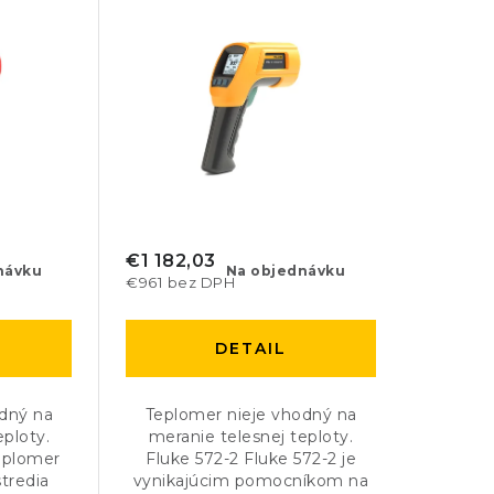
€1 182,03
návku
Na objednávku
€961 bez DPH
DETAIL
odný na
Teplomer nieje vhodný na
eploty.
meranie telesnej teploty.
teplomer
Fluke 572-2 Fluke 572-2 je
tredia
vynikajúcim pomocníkom na