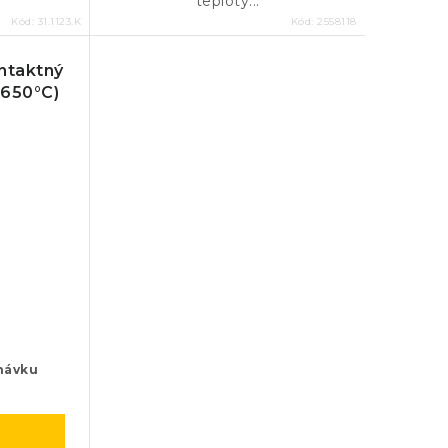
teploty...
Kód:
31.1123.K
Kód:
2558118
ntaktný
 650°C)
návku