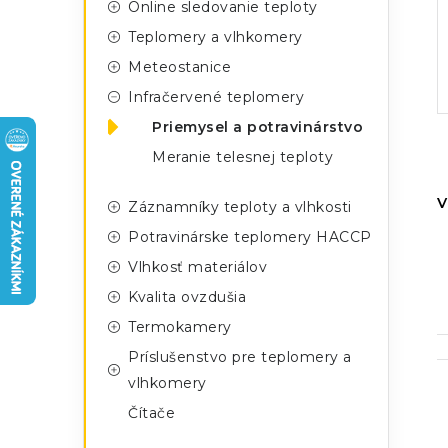
n
Online sledovanie teploty
g
ý
Teplomery a vlhkomery
ó
Meteostanice
p
r
Infračervené teplomery
a
i
Priemysel a potravinárstvo
e
n
Meranie telesnej teploty
e
V
Záznamníky teploty a vlhkosti
l
Potravinárske teplomery HACCP
Vlhkosť materiálov
Kvalita ovzdušia
Termokamery
Príslušenstvo pre teplomery a
vlhkomery
Čítače