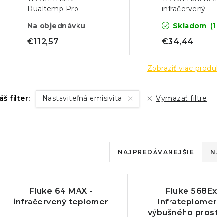
Dualtemp Pro -
infračervený
HACCP EN 13485
teplomer (-50 
Na objednávku
Skladom
(1
Infračervený
+500°C)
teplomer s vpichovou
€112,57
€34,44
sondou
Zobraziť viac prod
áš filter:
Nastaviteľná emisivita
Vymazať filtre
R
NAJPREDÁVANEJŠIE
N
a
V
d
Fluke 64 MAX -
Fluke 568Ex
ý
e
infračervený teplomer
Infrateplomer
výbušného pros