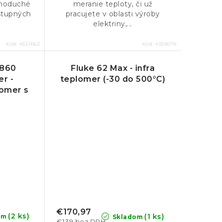
dnoduché
meranie teploty, či už
stupných
pracujete v oblasti výroby
elektriny,...
Kód:
4321662
Kód:
4328074
-860
Fluke 62 Max - infra
r -
teplomer (-30 do 500°C)
lomer s
dou a
m
€170,97
(2 ks)
(1 ks)
om
Skladom
€139 bez DPH