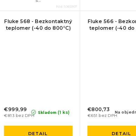
s...
Kód:
5065907
Fluke 568 - Bezkontaktný
Fluke 566 - Bezko
teplomer (-40 do 800°C)
teplomer (-40 do
€999,99
€800,73
(1 ks)
Na objed
Skladom
€813 bez DPH
€651 bez DPH
DETAIL
DETAIL