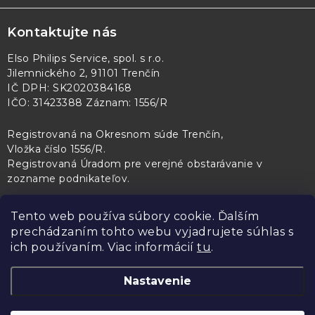
Kontaktujte nás
Elso Philips Service, spol. s r.o.
Jilemnického 2, 91101 Trenčín
IČ DPH: SK2020384168
IČO: 31423388 Záznam: 1556/R
Registrovaná na Okresnom súde Trenčín,
Vložka číslo 1556/R
.
Registrovaná Úradom pre verejné obstarávanie v
zozname podnikateľov
.
Tento web používa súbory cookie. Ďalším
prechádzaním tohto webu vyjadrujete súhlas s
PL Servis
Kontroltech
Technický skúšobný ústav Piešťany
ich používaním. Viac informácií
tu
.
Nastavenie
Copyright 2026
Elso Philips Service
. Všetky práva vyhradené.
Upraviť