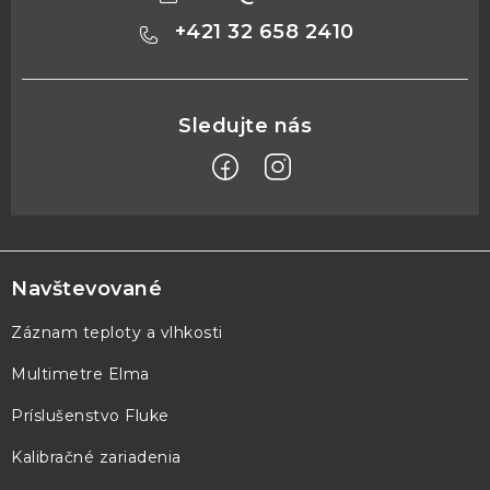
+421 32 658 2410
Z
á
p
Navštevované
ä
Záznam teploty a vlhkosti
t
Multimetre Elma
i
e
Príslušenstvo Fluke
Kalibračné zariadenia