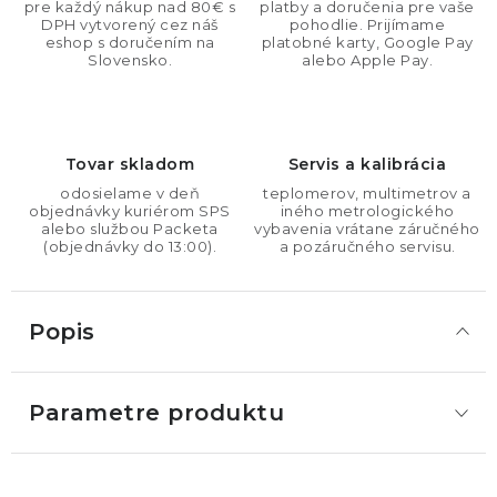
pre každý nákup nad 80€ s
platby a doručenia pre vaše
DPH vytvorený cez náš
pohodlie. Prijímame
eshop s doručením na
platobné karty, Google Pay
Slovensko.
alebo Apple Pay.
Tovar skladom
Servis a kalibrácia
odosielame v deň
teplomerov, multimetrov a
objednávky kuriérom SPS
iného metrologického
alebo službou Packeta
vybavenia vrátane záručného
(objednávky do 13:00).
a pozáručného servisu.
Popis
Parametre produktu