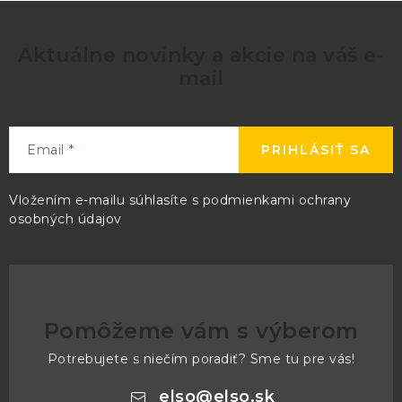
Aktuálne novinky a akcie na váš e-
mail
Email
PRIHLÁSIŤ SA
Vložením e-mailu súhlasíte s
podmienkami ochrany
osobných údajov
Pomôžeme vám s výberom
Potrebujete s niečím poradiť? Sme tu pre vás!
elso
@
elso.sk