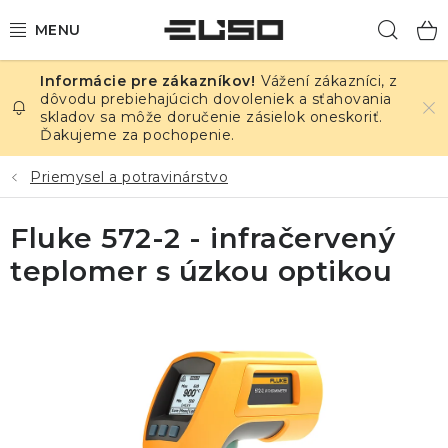
Prejsť
Hľad
na
obsah
Vážení zákazníci, z
ELEKTRINA
dôvodu prebiehajúcich dovoleniek a sťahovania
skladov sa môže doručenie zásielok oneskoriť.
Ďakujeme za pochopenie.
TEPLOTA A VLHKOSŤ
Priemysel a potravinárstvo
TLAK A ÚNIKY
Fluke 572-2 - infračervený
ZÁZNAMNÍKY
teplomer s úzkou optikou
KALIBRÁCIA
TLAČ DPS
OSTATNÉ