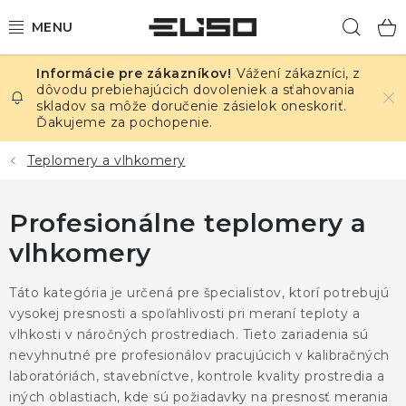
Prejsť
Hľad
na
obsah
Vážení zákazníci, z
ELEKTRINA
dôvodu prebiehajúcich dovoleniek a sťahovania
skladov sa môže doručenie zásielok oneskoriť.
Ďakujeme za pochopenie.
TEPLOTA A VLHKOSŤ
Teplomery a vlhkomery
TLAK A ÚNIKY
Profesionálne teplomery a
ZÁZNAMNÍKY
vlhkomery
KALIBRÁCIA
Táto kategória je určená pre špecialistov, ktorí potrebujú
TLAČ DPS
vysokej presnosti a spoľahlivosti pri meraní teploty a
vlhkosti v náročných prostrediach. Tieto zariadenia sú
nevyhnutné pre profesionálov pracujúcich v kalibračných
OSTATNÉ
laboratóriách, stavebníctve, kontrole kvality prostredia a
iných oblastiach, kde sú požiadavky na presnosť merania