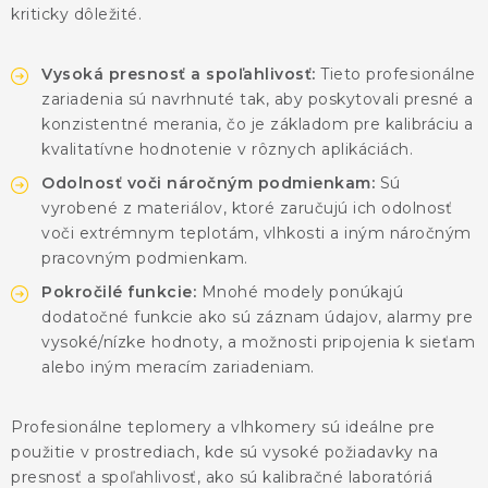
KONTAKTY
kriticky dôležité.
BLOG
Vysoká presnosť a spoľahlivosť:
Tieto profesionálne
zariadenia sú navrhnuté tak, aby poskytovali presné a
ZNAČKY
konzistentné merania, čo je základom pre kalibráciu a
kvalitatívne hodnotenie v rôznych aplikáciách.
Obchodné podmienky
GDPR
Slovník pojmov
Odolnosť voči náročným podmienkam:
Sú
vyrobené z materiálov, ktoré zaručujú ich odolnosť
voči extrémnym teplotám, vlhkosti a iným náročným
pracovným podmienkam.
Pokročilé funkcie:
Mnohé modely ponúkajú
dodatočné funkcie ako sú záznam údajov, alarmy pre
vysoké/nízke hodnoty, a možnosti pripojenia k sieťam
alebo iným meracím zariadeniam.
Profesionálne teplomery a vlhkomery sú ideálne pre
použitie v prostrediach, kde sú vysoké požiadavky na
presnosť a spoľahlivosť, ako sú kalibračné laboratóriá