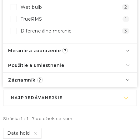
Wet bulb
2
TrueRMS
1
Diferenciálne meranie
3
Meranie a zobrazenie
?
Použitie a umiestnenie
Záznamník
?
V
R
NAJPREDÁVANEJŠIE
ý
a
p
d
i
e
Stránka
1
z
1
-
7
položiek celkom
s
n
Data hold
p
i