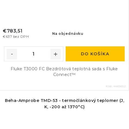
€783,51
Na objednávku
€637 bez DPH
DO KOŠÍKA
Fluke T3000 FC Bezdrôtová teplotná sada s Fluke
Connect™
Kód:
4465652
Beha-Amprobe TMD-53 - termočlánkový teplomer (J,
K, -200 až 1370°C)