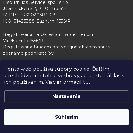
Elso Philips Service, spol. s r.o.
Jilemnického 2, 91101 Trenčín
IČ DPH: SK2020384168
IČO: 31423388 Záznam: 1556/R
Registrovaná na Okresnom súde Trenčín,
Vložka číslo 1556/R
.
Registrovaná Úradom pre verejné obstarávanie v
zozname podnikateľov
.
Tento web používa súbory cookie. Ďalším
prechádzaním tohto webu vyjadrujete súhlas s
PL Servis
Kontroltech
Technický skúšobný ústav Piešťany
ich používaním. Viac informácií
tu
.
Nastavenie
Copyright 2026
Elso Philips Service
. Všetky práva vyhradené.
Upraviť
Súhlasím
nastavenie cookies
Vytvoril Shoptet