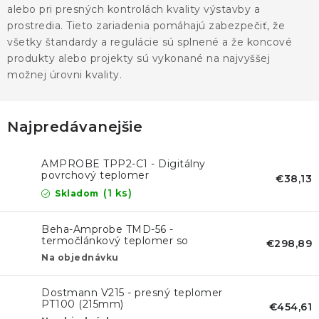
alebo pri presných kontrolách kvality výstavby a
prostredia. Tieto zariadenia pomáhajú zabezpečiť, že
všetky štandardy a regulácie sú splnené a že koncové
produkty alebo projekty sú vykonané na najvyššej
možnej úrovni kvality.
Najpredávanejšie
AMPROBE TPP2-C1 - Digitálny
povrchový teplomer
€38,13
(1 ks)
Skladom
Beha-Amprobe TMD-56 -
termočlánkový teplomer so
€298,89
záznamníkom a USB
Na objednávku
Dostmann V215 - presný teplomer
PT100 (215mm)
€454,61