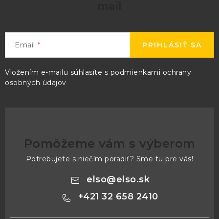
mail
u
Email
PRIHLÁSIŤ SA
Vložením e-mailu súhlasíte s
podmienkami ochrany
osobných údajov
Pomôžeme vám s výberom
Potrebujete s niečím poradiť? Sme tu pre vás!
elso
@
elso.sk
+421 32 658 2410