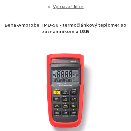
r
e
Vymazať filtre
o
p
d
r
Beha-Amprobe TMD-56 - termočlánkový teplomer so
u
o
záznamníkom a USB
k
d
t
u
o
k
v
t
o
v