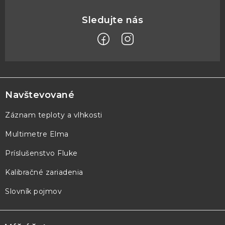
Z
á
p
Navštevované
ä
Záznam teploty a vlhkosti
t
Multimetre Elma
i
e
Príslušenstvo Fluke
Kalibračné zariadenia
Slovník pojmov