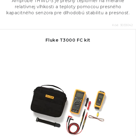
Amprobe THWD-3 je presný teplomer na meranie
relatívnej vlhkosti a teploty pomocou presného
kapacitného senzora pre dlhodobú stabilitu a presnosť.
Kód:
3033042
Fluke T3000 FC kit