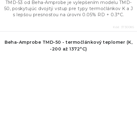
TMD-53 od Beha-Amprobe je vylepšením modelu TMD-
50, poskytujúc dvojitý vstup pre typy termočlánkov K a J
s lepšou presnosťou na úrovni 0.05% RD + 0.3°C.
Kód:
3730085
Beha-Amprobe TMD-50 - termočlánkový teplomer (K,
-200 až 1372°C)