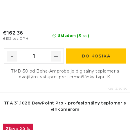
€162,36
(3 ks)
Skladom
€132 bez DPH
DO KOŠÍKA
TMD-50 od Beha-Amprobe je digitálny teplomer s
dvojitými vstupmi pre termočlánky typu K.
Kód:
3730150
TFA 31.1028 DewPoint Pro - profesionálny teplomer s
vlhkomerom
20 %