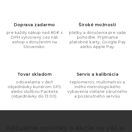
v
l
á
d
Doprava zadarmo
Široké možnosti
a
pre každý nákup nad 80€ s
platby a doručenia pre vaše
DPH vytvorený cez náš
pohodlie. Prijímame
c
eshop s doručením na
platobné karty, Google Pay
i
Slovensko.
alebo Apple Pay.
e
p
r
Tovar skladom
Servis a kalibrácia
v
odosielame v deň
teplomerov, multimetrov a
k
objednávky kuriérom SPS
iného metrologického
y
alebo službou Packeta
vybavenia vrátane záručného
(objednávky do 13:00).
a pozáručného servisu.
v
ý
p
i
Aktuálne novinky a akcie na váš e-
s