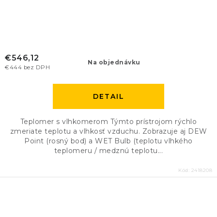
€546,12
Na objednávku
€444 bez DPH
DETAIL
Teplomer s vlhkomerom Týmto prístrojom rýchlo
zmeriate teplotu a vlhkosť vzduchu. Zobrazuje aj DEW
Point (rosný bod) a WET Bulb (teplotu vlhkého
teplomeru / medznú teplotu...
Kód:
2418208
O